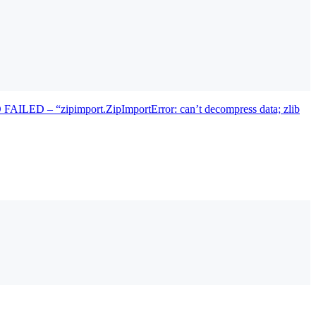
– “zipimport.ZipImportError: can’t decompress data; zlib