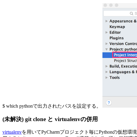
$ which pythonで出力されたパスを設定する。
(未解決) git clone と virtualenvの併用
virtualenv
を用いてPyCharmプロジェクト毎にPythonの仮