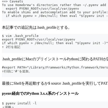
==> Caveats
To use Homebrew's directories rather than ~/.pyenv add 
  export PYENV_ROOT=/usr/local/var/pyenv
To enable shims and autocompletion add to your profile:
  if which pyenv > /dev/null; then eval "$(pyenv init -
本記事での追記先は.bash_profileとする。
$ vim .bash_profile
export PYENV_ROOT=/usr/local/var/pyenv
if which pyenv > /dev/null; then eval "$(pyenv init -)"
↑ 2行を追記
.bash_profileにMacのプリインストールPythonに関わ
#export PATH="/Library/Frameworks/Python.framework/Vers
↑行頭に'#'を追加。
最後にShellを再起動するか$ source .bash_profileを実行し
pyenv経由でのPython 3.x.x系のインストール
$ pyenv install -l
＜前略＞