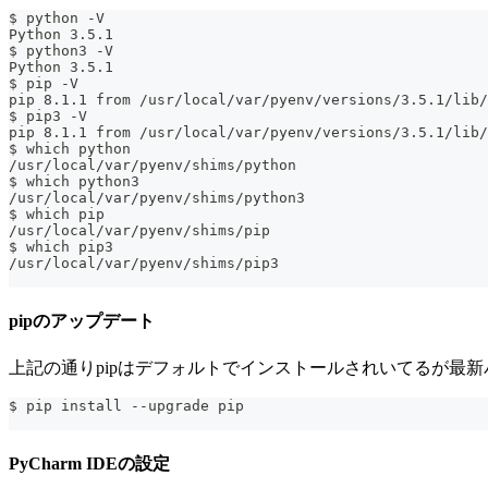
$ python -V
Python 3.5.1
$ python3 -V
Python 3.5.1
$ pip -V
pip 8.1.1 from /usr/local/var/pyenv/versions/3.5.1/lib/
$ pip3 -V
pip 8.1.1 from /usr/local/var/pyenv/versions/3.5.1/lib/
$ which python
/usr/local/var/pyenv/shims/python
$ which python3
/usr/local/var/pyenv/shims/python3
$ which pip
/usr/local/var/pyenv/shims/pip
$ which pip3
/usr/local/var/pyenv/shims/pip3
pipのアップデート
上記の通りpipはデフォルトでインストールされいてるが最
$ pip install --upgrade pip
PyCharm IDEの設定