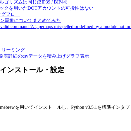
成アルゴリズムは同じ(BIP39 / BIP44)
Pal間で同一ニーモニックを用いたDOTアカウントの可搬性はない
ーキングフロー
サーバダウン事象についてまとめてみた
ommand 'Â ', perhaps misspelled or defined by a module not includ
動画ストリーミング
陽性患者発表詳細のcsvデータを積み上げグラフ表示
環境をインストール・設定
mebrewを用いてインストールし、Python v3.5.1を標準イ