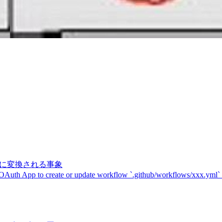
記号に変換される事象
 OAuth App to create or update workflow `.github/workflows/xxx.yml`