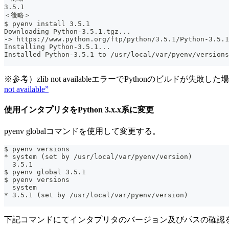
3.5.1
＜後略＞
$ pyenv install 3.5.1
Downloading Python-3.5.1.tgz...
-> https://www.python.org/ftp/python/3.5.1/Python-3.5.1
Installing Python-3.5.1...
Installed Python-3.5.1 to /usr/local/var/pyenv/versions
※参考）zlib not availableエラーでPythonのビルドが
not available”
使用インタプリタをPython 3.x.x系に変更
pyenv globalコマンドを使用して変更する。
$ pyenv versions
* system (set by /usr/local/var/pyenv/version)
  3.5.1
$ pyenv global 3.5.1
$ pyenv versions
  system
* 3.5.1 (set by /usr/local/var/pyenv/version)
下記コマンドにてインタプリタのバージョン及びパスの確認