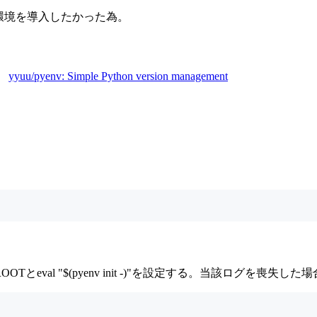
の実行環境を導入したかった為。
。
yyuu/pyenv: Simple Python version management
al "$(pyenv init -)"を設定する。当該ログを喪失した場