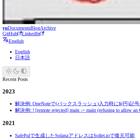
yu
Documents
Blog
Archive
GitHub
LinkedIn
English
English
日本語
Recent Posts
2023
解決例: OneNoteで(バックスラッシュ)入力時に¥(円)
解決例: ! [remote rejected] main -> main (refusing to allow an
2021
SafePalで生成したSolanaアドレスはSollet.ioで復元可能