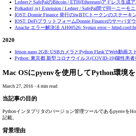
LedgerとSafePalのBitcoin / ETH(Ethereum)アドレス生
Polkadot{.js} Extension / Ledger / Safe
IOST: Donnie Finance 発行のiwBTCトークンのステ
IOST: DeFiプラットフォームDonnie Financeの
Apache エラー解決法 AH00526: Syntax error ~ httpd.conf:Invalid c
2020
Jetson nano 2GB: USBカメラとPython FlaskでWeb
Python: 東京都 新型コロナウイルス(COVID-19)
Mac OSにpyenvを使用してPython
March 27, 2016
·
4 min read
当記事の目的
Pythonインタプリタのバージョン管理ツールであるpyenvをHo
記載。
背景理由