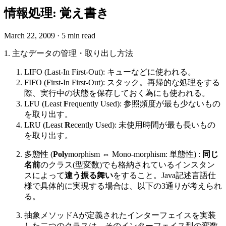
情報処理: 覚え書き
March 22, 2009
·
5 min read
1. 主なデータの管理・取り出し方法
LIFO (Last-In First-Out): キューなどに使われる。
FIFO (First-In First-Out): スタック。再帰的な処理をする
際、実行中の状態を保存しておく為にも使われる。
LFU (Least
F
requently Used): 参照頻度が最も少ないもの
を取り出す。
LRU (Least
R
ecently Used): 未使用時間が最も長いもの
を取り出す。
多態性 (
Poly
morphism ⇔ Mono-morphism: 単態性) :
同じ
名前
のクラス(型変数)でも格納されているインスタン
スによって
違う振る舞い
をすること。Java記述言語仕
様で具体的に実現する場合は、以下の3通りが考えられ
る。
抽象メソッドAが定義されたインターフェイスを実装
した二つのクラスは、そのインターフェイス型の変数