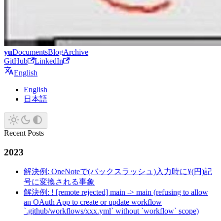
yu
Documents
Blog
Archive
GitHub
LinkedIn
English
English
日本語
Recent Posts
2023
解決例: OneNoteで(バックスラッシュ)入力時に¥(円)記
号に変換される事象
解決例: ! [remote rejected] main -> main (refusing to allow
an OAuth App to create or update workflow
`.github/workflows/xxx.yml` without `workflow` scope)