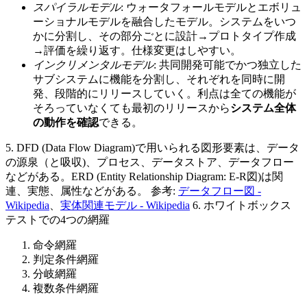
スパイラルモデル
: ウォータフォールモデルとエボリュ
ーショナルモデルを融合したモデル。システムをいつ
かに分割し、その部分ごとに設計→プロトタイプ作成
→評価を繰り返す。仕様変更はしやすい。
インクリメンタルモデル
: 共同開発可能でかつ独立した
サブシステムに機能を分割し、それぞれを同時に開
発、段階的にリリースしていく。利点は全ての機能が
そろっていなくても最初のリリースから
システム全体
の動作を確認
できる。
5. DFD (Data Flow Diagram)で用いられる図形要素は、データ
の源泉（と吸収)、プロセス、データストア、データフロー
などがある。ERD (Entity Relationship Diagram: E-R図)は関
連、実態、属性などがある。 参考:
データフロー図 -
Wikipedia
、
実体関連モデル - Wikipedia
6. ホワイトボックス
テストでの4つの網羅
命令網羅
判定条件網羅
分岐網羅
複数条件網羅