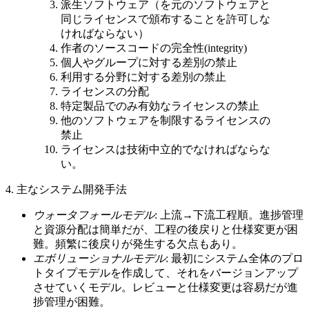
派生ソフトウェア（を元のソフトウェアと
同じライセンスで頒布することを許可しな
ければならない）
作者のソースコードの完全性(integrity)
個人やグループに対する差別の禁止
利用する分野に対する差別の禁止
ライセンスの分配
特定製品でのみ有効なライセンスの禁止
他のソフトウェアを制限するライセンスの
禁止
ライセンスは技術中立的でなければならな
い。
4. 主なシステム開発手法
ウォータフォールモデル
: 上流→下流工程順。進捗管理
と資源分配は簡単だが、工程の後戻りと仕様変更が困
難。頻繁に後戻りが発生する欠点もあり。
エボリューショナルモデル
: 最初にシステム全体のプロ
トタイプモデルを作成して、それをバージョンアップ
させていくモデル。レビューと仕様変更は容易だが進
捗管理が困難。