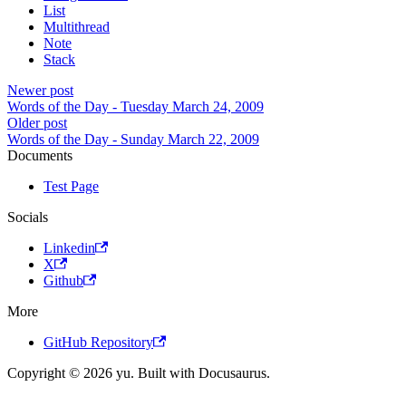
List
Multithread
Note
Stack
Newer post
Words of the Day - Tuesday March 24, 2009
Older post
Words of the Day - Sunday March 22, 2009
Documents
Test Page
Socials
Linkedin
X
Github
More
GitHub Repository
Copyright © 2026 yu. Built with Docusaurus.