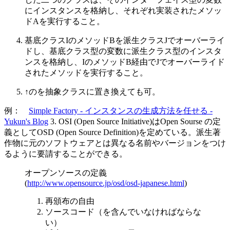
にインスタンスを格納し、それぞれ実装されたメソッ
ドAを実行すること。
基底クラスIのメソッドBを派生クラスJでオーバーライ
ドし、基底クラス型の変数に派生クラス型のインスタ
ンスを格納し、IのメソッドB経由でJでオーバーライド
されたメソッドを実行すること。
↑のを抽象クラスに置き換えても可。
例：
Simple Factory - インスタンスの生成方法を任せる -
Yukun's Blog
3. OSI (Open Source Initiative)はOpen Sourse の定
義としてOSD (Open Source Definition)を定めている。派生著
作物に元のソフトウェアとは異なる名前やバージョンをつけ
るように要請することができる。
オープンソースの定義
(
http://www.opensource.jp/osd/osd-japanese.html
)
再頒布の自由
ソースコード（を含んでいなければならな
い）