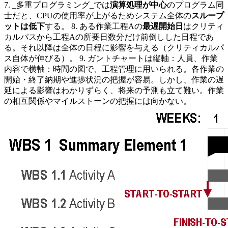
7. _多重プログラミング_では
演算処理が中心
のプログラム同
士だと、CPUの使用率が上がるためシステム全体の
スループ
ットは低下
する。 8. ある作業工程Aの
最遅開始日
はクリティ
カルパスから工程Aの所要日数分だけ前倒しした日程であ
る。それ以降は全体の日程に影響を与える（クリティカルパ
ス自体が伸びる）。 9. ガントチャートは縦軸：人員、作業
内容で横軸：時間の図で、工程管理に用いられる。各作業の
開始・終了納期や進捗状況の把握が容易。しかし、作業の遅
延による影響はわかりずらく、将来の予測も立て難い。作業
の相互関係やマイルストーンの把握には向かない。