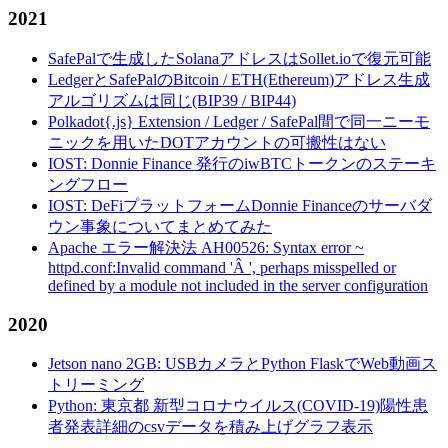
2021
SafePalで生成したSolanaアドレスはSollet.ioで復元可能
LedgerとSafePalのBitcoin / ETH(Ethereum)アドレス生成
アルゴリズムは同じ(BIP39 / BIP44)
Polkadot{.js} Extension / Ledger / SafePal間で同一ニーモ
ニックを用いたDOTアカウントの可搬性はない
IOST: Donnie Finance 発行のiwBTCトークンのステーキ
ングフロー
IOST: DeFiプラットフォームDonnie Financeのサーバダ
ウン事象についてまとめてみた
Apache エラー解決法 AH00526: Syntax error ~
httpd.conf:Invalid command 'Â ', perhaps misspelled or
defined by a module not included in the server configuration
2020
Jetson nano 2GB: USBカメラとPython FlaskでWeb動画ス
トリーミング
Python: 東京都 新型コロナウイルス(COVID-19)陽性患
者発表詳細のcsvデータを積み上げグラフ表示