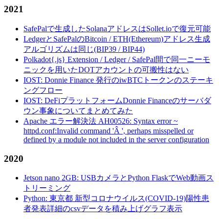
2021
SafePalで生成したSolanaアドレスはSollet.ioで復元可能
LedgerとSafePalのBitcoin / ETH(Ethereum)アドレス生成
アルゴリズムは同じ(BIP39 / BIP44)
Polkadot{.js} Extension / Ledger / SafePal間で同一ニーモ
ニックを用いたDOTアカウントの可搬性はない
IOST: Donnie Finance 発行のiwBTCトークンのステーキ
ングフロー
IOST: DeFiプラットフォームDonnie Financeのサーバダ
ウン事象についてまとめてみた
Apache エラー解決法 AH00526: Syntax error ~
httpd.conf:Invalid command 'Â ', perhaps misspelled or
defined by a module not included in the server configuration
2020
Jetson nano 2GB: USBカメラとPython FlaskでWeb動画ス
トリーミング
Python: 東京都 新型コロナウイルス(COVID-19)陽性患
者発表詳細のcsvデータを積み上げグラフ表示