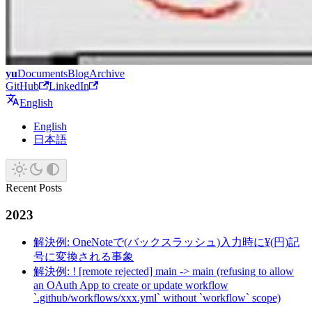
yu
Documents
Blog
Archive
GitHub
LinkedIn
English
English
日本語
Recent Posts
2023
解決例: OneNoteで(バックスラッシュ)入力時に¥(円)記
号に変換される事象
解決例: ! [remote rejected] main -> main (refusing to allow
an OAuth App to create or update workflow
`.github/workflows/xxx.yml` without `workflow` scope)