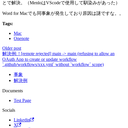
とで解決。（MenloはVScodeで使用して馴染みがあった）
Word for Macでも同事象が発生しており原因は謎ですな。。
Tags:
Mac
Onenote
Older post
解決例: ! [remote rejected] main -> main (refusing to allow an
OAuth App to create or update workflow
`.github/workflows/xxx.yml` without `workflow` scope)
事象
解決例
Documents
Test Page
Socials
Linkedin
X