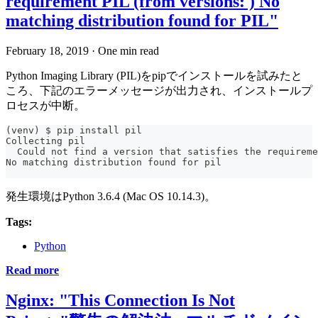
requirement PIL (from versions: ) No
matching distribution found for PIL"
February 18, 2019
·
One min read
Python Imaging Library (PIL)をpipでインストールを試みたと
ころ、下記のエラーメッセージが出力され、インストールプ
ロセスが中断。
(venv) $ pip install pil
Collecting pil
  Could not find a version that satisfies the requireme
No matching distribution found for pil
発生環境はPython 3.6.4 (Mac OS 10.14.3)。
Tags:
Python
Read more
Nginx: "This Connection Is Not