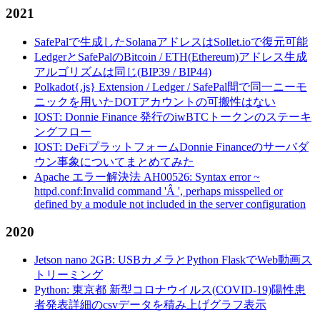
2021
SafePalで生成したSolanaアドレスはSollet.ioで復元可能
LedgerとSafePalのBitcoin / ETH(Ethereum)アドレス生成
アルゴリズムは同じ(BIP39 / BIP44)
Polkadot{.js} Extension / Ledger / SafePal間で同一ニーモ
ニックを用いたDOTアカウントの可搬性はない
IOST: Donnie Finance 発行のiwBTCトークンのステーキ
ングフロー
IOST: DeFiプラットフォームDonnie Financeのサーバダ
ウン事象についてまとめてみた
Apache エラー解決法 AH00526: Syntax error ~
httpd.conf:Invalid command 'Â ', perhaps misspelled or
defined by a module not included in the server configuration
2020
Jetson nano 2GB: USBカメラとPython FlaskでWeb動画ス
トリーミング
Python: 東京都 新型コロナウイルス(COVID-19)陽性患
者発表詳細のcsvデータを積み上げグラフ表示