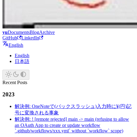
yu
Documents
Blog
Archive
GitHub
LinkedIn
English
English
日本語
Recent Posts
2023
解決例: OneNoteで(バックスラッシュ)入力時に¥(円)記
号に変換される事象
解決例: ! [remote rejected] main -> main (refusing to allow
an OAuth App to create or update workflow
`.github/workflows/xxx.yml` without `workflow` scope)