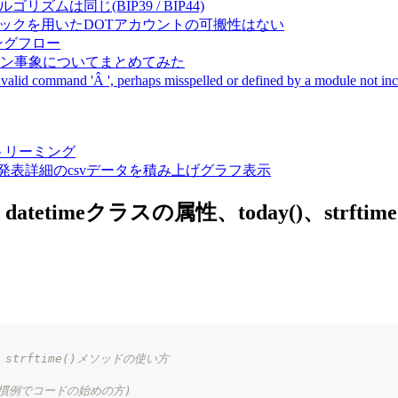
成アルゴリズムは同じ(BIP39 / BIP44)
Pal間で同一ニーモニックを用いたDOTアカウントの可搬性はない
ーキングフロー
サーバダウン事象についてまとめてみた
ommand 'Â ', perhaps misspelled or defined by a module not includ
動画ストリーミング
陽性患者発表詳細のcsvデータを積み上げグラフ表示
tetimeクラスの属性、today()、strfti
、strftime()メソッドの使い方
、慣例でコードの始めの方)