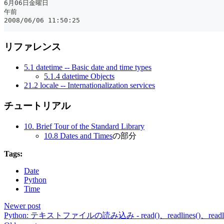
6月06日金曜日
午前
2008/06/06 11:50:25
リファレンス
5.1 datetime -- Basic date and time types
5.1.4 datetime Objects
21.2 locale -- Internationalization services
チュートリアル
10. Brief Tour of the Standard Library
10.8 Dates and Times
の部分
Tags:
Date
Python
Time
Newer post
Python: テキストファイルの読み込み - read()、readlines()、read