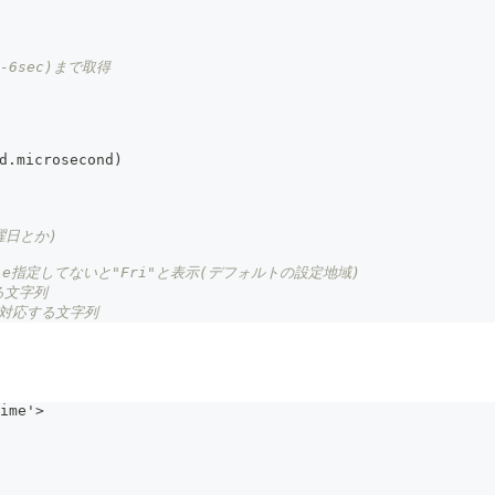
0^-6sec)まで取得
d
.
microsecond
)
曜日とか)
locale指定してないと"Fri"と表示(デフォルトの設定地域)
る文字列
刻に対応する文字列
ime'>