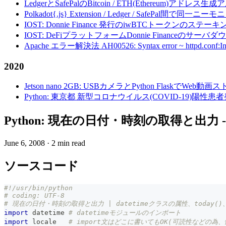
LedgerとSafePalのBitcoin / ETH(Ethereum)アドレス生
Polkadot{.js} Extension / Ledger / Safe
IOST: Donnie Finance 発行のiwBTCトークンのステ
IOST: DeFiプラットフォームDonnie Financeの
Apache エラー解決法 AH00526: Syntax error ~ httpd.conf:Invalid c
2020
Jetson nano 2GB: USBカメラとPython FlaskでWeb
Python: 東京都 新型コロナウイルス(COVID-19)
Python: 現在の日付・時刻の取得と出力 - da
June 6, 2008
·
2 min read
ソースコード
#!/usr/bin/python
# coding: UTF-8
# 現在の日付・時刻の取得と出力 | datetimeクラスの属性、today()
import
 datetime 
# datetimeモジュールのインポート
import
 locale   
# import文はどこに書いてもOK(可読性などの為