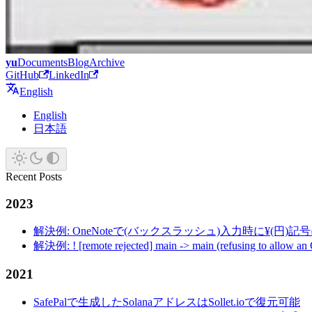
yu
Documents
Blog
Archive
GitHub
LinkedIn
English
English
日本語
Recent Posts
2023
解決例: OneNoteで(バックスラッシュ)入力時に¥(円)
解決例: ! [remote rejected] main -> main (refusing to allow an
2021
SafePalで生成したSolanaアドレスはSollet.ioで復元可能