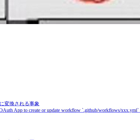
記号に変換される事象
 OAuth App to create or update workflow `.github/workflows/xxx.yml`