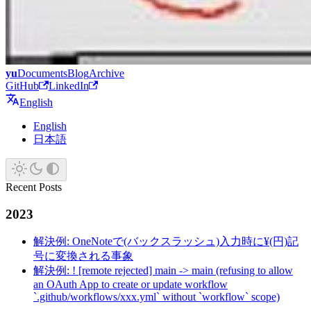
yu
Documents
Blog
Archive
GitHub
LinkedIn
English
English
日本語
Recent Posts
2023
解決例: OneNoteで(バックスラッシュ)入力時に¥(円)記
号に変換される事象
解決例: ! [remote rejected] main -> main (refusing to allow
an OAuth App to create or update workflow
`.github/workflows/xxx.yml` without `workflow` scope)