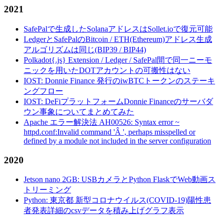
2021
SafePalで生成したSolanaアドレスはSollet.ioで復元可能
LedgerとSafePalのBitcoin / ETH(Ethereum)アドレス生成
アルゴリズムは同じ(BIP39 / BIP44)
Polkadot{.js} Extension / Ledger / SafePal間で同一ニーモ
ニックを用いたDOTアカウントの可搬性はない
IOST: Donnie Finance 発行のiwBTCトークンのステーキ
ングフロー
IOST: DeFiプラットフォームDonnie Financeのサーバダ
ウン事象についてまとめてみた
Apache エラー解決法 AH00526: Syntax error ~
httpd.conf:Invalid command 'Â ', perhaps misspelled or
defined by a module not included in the server configuration
2020
Jetson nano 2GB: USBカメラとPython FlaskでWeb動画ス
トリーミング
Python: 東京都 新型コロナウイルス(COVID-19)陽性患
者発表詳細のcsvデータを積み上げグラフ表示