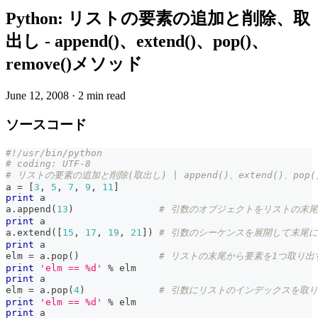
Python: リストの要素の追加と削除、取
出し - append()、extend()、pop()、
remove()メソッド
June 12, 2008
·
2 min read
ソースコード
#!/usr/bin/python
# coding: UTF-8
# リストの要素の追加と削除(取出し) | append()、extend()、pop
a 
=
[
3
,
5
,
7
,
9
,
11
]
print
 a
a
.
append
(
13
)
# 引数のオブジェクトをリストの末
print
 a
a
.
extend
(
[
15
,
17
,
19
,
21
]
)
# 引数のシーケンスを展開して末尾
print
 a
elm 
=
 a
.
pop
(
)
# リストの末尾から要素を1つ取り出
print
'elm == %d'
%
 elm
print
 a
elm 
=
 a
.
pop
(
4
)
# 引数にリストのインデックスを取
print
'elm == %d'
%
 elm
print
 a