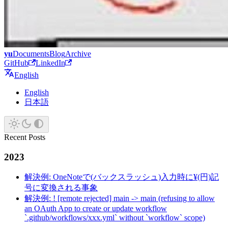
yu
Documents
Blog
Archive
GitHub
LinkedIn
English
English
日本語
Recent Posts
2023
解決例: OneNoteで(バックスラッシュ)入力時に¥(円)記
号に変換される事象
解決例: ! [remote rejected] main -> main (refusing to allow
an OAuth App to create or update workflow
`.github/workflows/xxx.yml` without `workflow` scope)