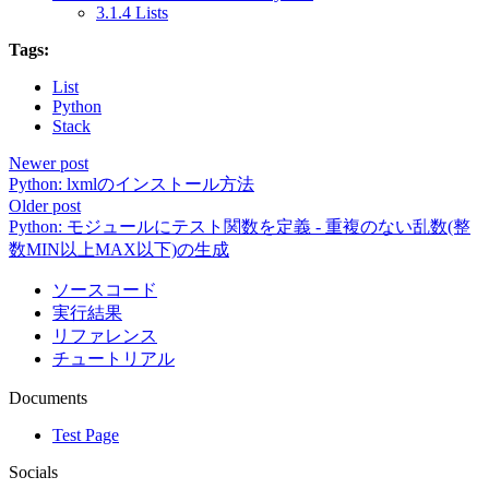
3.1.4 Lists
Tags:
List
Python
Stack
Newer post
Python: lxmlのインストール方法
Older post
Python: モジュールにテスト関数を定義 - 重複のない乱数(整
数MIN以上MAX以下)の生成
ソースコード
実行結果
リファレンス
チュートリアル
Documents
Test Page
Socials