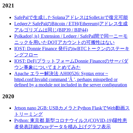
2021
SafePalで生成したSolanaアドレスはSollet.ioで復元可能
LedgerとSafePalのBitcoin / ETH(Ethereum)アドレス生成
アルゴリズムは同じ(BIP39 / BIP44)
Polkadot{.js} Extension / Ledger / SafePal間で同一ニーモ
ニックを用いたDOTアカウントの可搬性はない
IOST: Donnie Finance 発行のiwBTCトークンのステーキ
ングフロー
IOST: DeFiプラットフォームDonnie Financeのサーバダ
ウン事象についてまとめてみた
Apache エラー解決法 AH00526: Syntax error ~
httpd.conf:Invalid command 'Â ', perhaps misspelled or
defined by a module not included in the server configuration
2020
Jetson nano 2GB: USBカメラとPython FlaskでWeb動画ス
トリーミング
Python: 東京都 新型コロナウイルス(COVID-19)陽性患
者発表詳細のcsvデータを積み上げグラフ表示