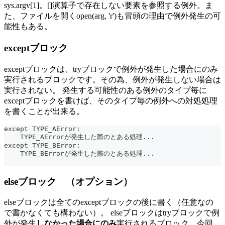
sys.argv[1]。[]演算子で存在しない要素を参照する例外。ま
た、ファイルを開くopen(arg, 'r')も冒頭の理由で例外発生の可
能性もある。
exceptブロック
exceptブロックは、tryブロックで例外が発生した場合にのみ
実行されるブロックです。その為、例外が発生しない場合は
実行されない。 発生する可能性のある例外のタイプ毎に
exceptブロックを書けば、そのタイプ毎の例外への対処処理
を書くことが出来る。
except TYPE_AError:
    TYPE_AErrorが発生した際のとある処理...
except TYPE_BError:
    TYPE_BErrorが発生した際のとある処理...
elseブロック （オプション）
elseブロックは全てのexceptブロックの後に書く（任意なの
で書かなくても構わない）。 elseブロックはtryブロックで例
外が発生
しなかった場合にのみ
実行されるブロック。今回