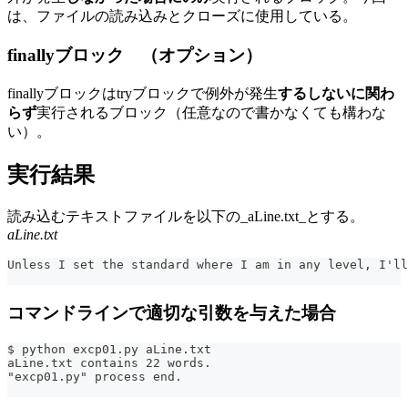
は、ファイルの読み込みとクローズに使用している。
finallyブロック （オプション）
finallyブロックはtryブロックで例外が発生
するしないに関わ
らず
実行されるブロック（任意なので書かなくても構わな
い）。
実行結果
読み込むテキストファイルを以下の_aLine.txt_とする。
aLine.txt
Unless I set the standard where I am in any level, I'll
コマンドラインで適切な引数を与えた場合
$ python excp01.py aLine.txt
aLine.txt contains 22 words.
"excp01.py" process end.