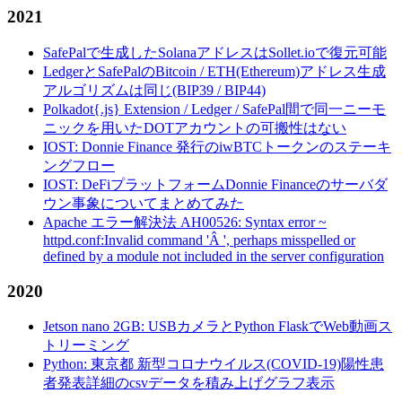
2021
SafePalで生成したSolanaアドレスはSollet.ioで復元可能
LedgerとSafePalのBitcoin / ETH(Ethereum)アドレス生成
アルゴリズムは同じ(BIP39 / BIP44)
Polkadot{.js} Extension / Ledger / SafePal間で同一ニーモ
ニックを用いたDOTアカウントの可搬性はない
IOST: Donnie Finance 発行のiwBTCトークンのステーキ
ングフロー
IOST: DeFiプラットフォームDonnie Financeのサーバダ
ウン事象についてまとめてみた
Apache エラー解決法 AH00526: Syntax error ~
httpd.conf:Invalid command 'Â ', perhaps misspelled or
defined by a module not included in the server configuration
2020
Jetson nano 2GB: USBカメラとPython FlaskでWeb動画ス
トリーミング
Python: 東京都 新型コロナウイルス(COVID-19)陽性患
者発表詳細のcsvデータを積み上げグラフ表示