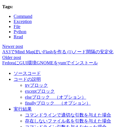
Tags:
Command
Exception
File
Python
Read
Newer post
AS3でMind MapぽいFlashを作る (1)ノード間隔の安定化
Older post
FedoraにGUI環境GNOMEをyumでインストール
ソースコード
コードの説明
tryブロック
exceptブロック
elseブロック （オプション）
finallyブロック （オプション）
実行結果
コマンドラインで適切な引数を与えた場合
存在しないファイル名を引数を与えた場合
コマンドライン引数を与えなかった場合