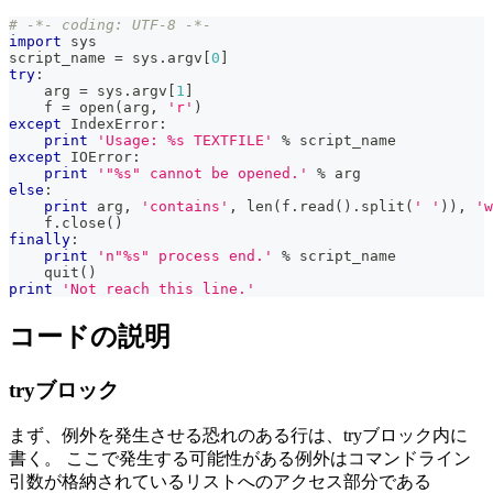
# -*- coding: UTF-8 -*-
import
 sys
script_name 
=
 sys
.
argv
[
0
]
try
:
    arg 
=
 sys
.
argv
[
1
]
    f 
=
open
(
arg
,
'r'
)
except
 IndexError
:
print
'Usage: %s TEXTFILE'
%
 script_name
except
 IOError
:
print
'"%s" cannot be opened.'
%
 arg
else
:
print
 arg
,
'contains'
,
len
(
f
.
read
(
)
.
split
(
' '
)
)
,
'w
    f
.
close
(
)
finally
:
print
'n"%s" process end.'
%
 script_name
    quit
(
)
print
'Not reach this line.'
コードの説明
tryブロック
まず、例外を発生させる恐れのある行は、tryブロック内に
書く。 ここで発生する可能性がある例外はコマンドライン
引数が格納されているリストへのアクセス部分である