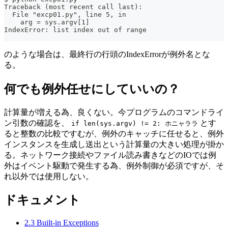
Traceback (most recent call last):
  File "excp01.py", line 5, in 
    arg = sys.argv[1]
IndexError: list index out of range
のような場合は、最終行の行頭のIndexErrorが例外名とな
る。
何でも例外任せにしていいの？
計算量が増える為、良くない。今プログラムのコマンドライ
ン引数の確認を、
とす
if len(sys.argv) != 2: ホニャララ
ると整数の比較ですむが、例外のキャッチに任せると、例外
インスタンスを生成し送出という計算量の大きい処理が掛か
る。ネットワーク接続やファイル読み書きなどのIOでは例
外はイベント駆動で発生する為、例外制御が必須ですが、そ
れ以外では使用しない。
ドキュメント
2.3 Built-in Exceptions