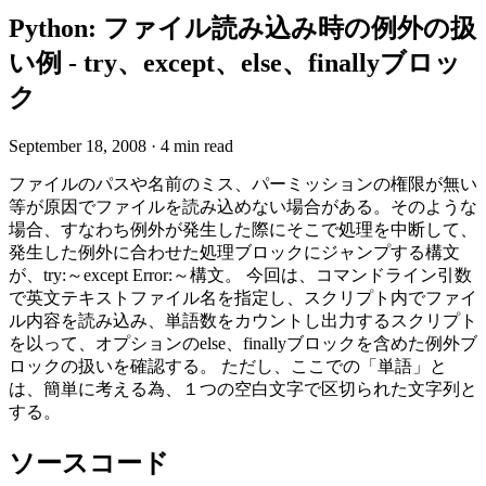
Python: ファイル読み込み時の例外の扱
い例 - try、except、else、finallyブロッ
ク
September 18, 2008
·
4 min read
ファイルのパスや名前のミス、パーミッションの権限が無い
等が原因でファイルを読み込めない場合がある。そのような
場合、すなわち例外が発生した際にそこで処理を中断して、
発生した例外に合わせた処理ブロックにジャンプする構文
が、try:～except Error:～構文。 今回は、コマンドライン引数
で英文テキストファイル名を指定し、スクリプト内でファイ
ル内容を読み込み、単語数をカウントし出力するスクリプト
を以って、オプションのelse、finallyブロックを含めた例外ブ
ロックの扱いを確認する。 ただし、ここでの「単語」と
は、簡単に考える為、１つの空白文字で区切られた文字列と
する。
ソースコード