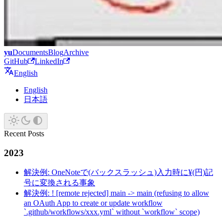
yu
Documents
Blog
Archive
GitHub
LinkedIn
English
English
日本語
Recent Posts
2023
解決例: OneNoteで(バックスラッシュ)入力時に¥(円)記
号に変換される事象
解決例: ! [remote rejected] main -> main (refusing to allow
an OAuth App to create or update workflow
`.github/workflows/xxx.yml` without `workflow` scope)