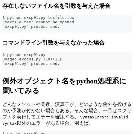
存在しないファイル名を引数を与えた場合
$ python excp01.py texfile.tex
"texfile.tex" cannot be opened.
"excp01.py" process end.
コマンドライン引数を与えなかった場合
$ python excp01.py
Usage: excp01.py TEXTFILE
"excp01.py" process end.
例外オブジェクト名をpython処理系に
聞いてみる
どんなメソッドや関数、演算子が、どのような例外を投げる
のか予測が付かない場合もある。そんな場合、一旦はスクリ
プトを実行してエラーを確認する。
SyntaxError: invalid
以外のエラーがある場合、例えば、
syntax
$ python excp01.py