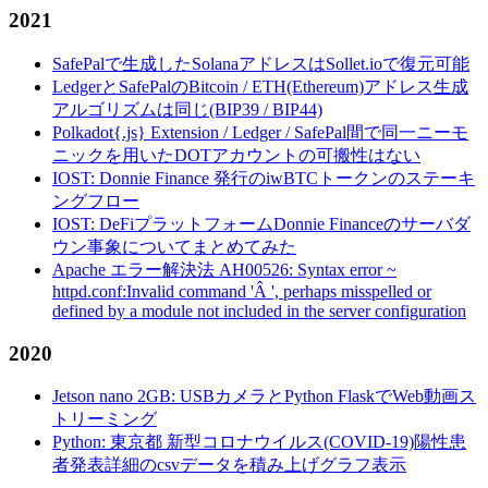
2021
SafePalで生成したSolanaアドレスはSollet.ioで復元可能
LedgerとSafePalのBitcoin / ETH(Ethereum)アドレス生成
アルゴリズムは同じ(BIP39 / BIP44)
Polkadot{.js} Extension / Ledger / SafePal間で同一ニーモ
ニックを用いたDOTアカウントの可搬性はない
IOST: Donnie Finance 発行のiwBTCトークンのステーキ
ングフロー
IOST: DeFiプラットフォームDonnie Financeのサーバダ
ウン事象についてまとめてみた
Apache エラー解決法 AH00526: Syntax error ~
httpd.conf:Invalid command 'Â ', perhaps misspelled or
defined by a module not included in the server configuration
2020
Jetson nano 2GB: USBカメラとPython FlaskでWeb動画ス
トリーミング
Python: 東京都 新型コロナウイルス(COVID-19)陽性患
者発表詳細のcsvデータを積み上げグラフ表示