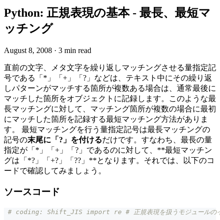
Python: 正規表現の基本 - 最長、最短マ
ッチング
August 8, 2008
·
3 min read
直前の文字、メタ文字を繰り返しマッチングさせる量指定記
号である「*」「+」「?」などは、テキスト中にその繰り返
しパターンがマッチする箇所が複数ある場合は、通常最後に
マッチした箇所をオブジェクトに記録します。このような最
長マッチングに対して、マッチング箇所が複数の場合に最初
にマッチした箇所を記録する最短マッチング方法がありま
す。 最短マッチングを行う量指定記号は最長マッチングの
記号の
末尾に「?」を付ける
だけです。すなわち、最長の量
指定が「*」「+」「?」であるのに対して、**最短マッチン
グは「*?」「+?」「??」**となります。それでは、以下のコ
ードで確認してみましょう。
ソースコード
# coding: Shift_JIS import re # 正規表現を扱うモジュールの