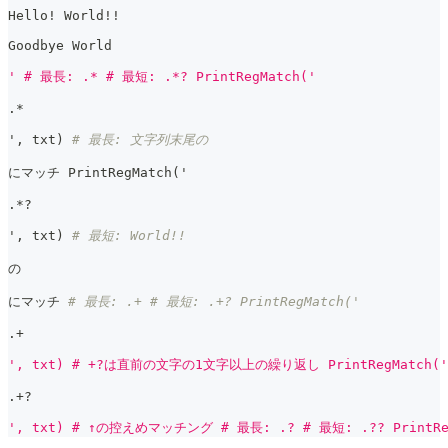
Hello! World!!
Goodbye World
' # 最長: .* # 最短: .*? PrintRegMatch('
.
*
'
,
 txt
)
# 最長: 文字列末尾の
にマッチ PrintRegMatch
(
'
.
*
?
'
,
 txt
)
# 最短: World!!
の
にマッチ 
# 最長: .+ # 最短: .+? PrintRegMatch('
.
+
', txt) # +?は直前の文字の1文字以上の繰り返し PrintRegMatch('
.
+
?
', txt) # ↑の控えめマッチング # 最長: .? # 最短: .?? PrintRe