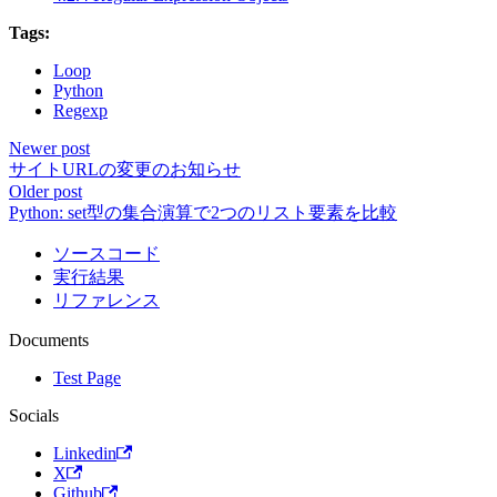
Tags:
Loop
Python
Regexp
Newer post
サイトURLの変更のお知らせ
Older post
Python: set型の集合演算で2つのリスト要素を比較
ソースコード
実行結果
リファレンス
Documents
Test Page
Socials
Linkedin
X
Github