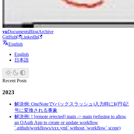
yu
Documents
Blog
Archive
GitHub
LinkedIn
English
English
日本語
Recent Posts
2023
解決例: OneNoteで(バックスラッシュ)入力時に¥(円)記
号に変換される事象
解決例: ! [remote rejected] main -> main (refusing to allow
an OAuth App to create or update workflow
`.github/workflows/xxx.yml` without `workflow` scope)