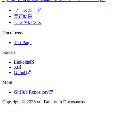
ソースコード
実行結果
リファレンス
Documents
Test Page
Socials
Linkedin
X
Github
More
GitHub Repository
Copyright © 2026 yu. Built with Docusaurus.