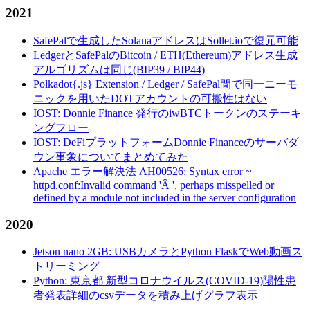
2021
SafePalで生成したSolanaアドレスはSollet.ioで復元可能
LedgerとSafePalのBitcoin / ETH(Ethereum)アドレス生成
アルゴリズムは同じ(BIP39 / BIP44)
Polkadot{.js} Extension / Ledger / SafePal間で同一ニーモ
ニックを用いたDOTアカウントの可搬性はない
IOST: Donnie Finance 発行のiwBTCトークンのステーキ
ングフロー
IOST: DeFiプラットフォームDonnie Financeのサーバダ
ウン事象についてまとめてみた
Apache エラー解決法 AH00526: Syntax error ~
httpd.conf:Invalid command 'Â ', perhaps misspelled or
defined by a module not included in the server configuration
2020
Jetson nano 2GB: USBカメラとPython FlaskでWeb動画ス
トリーミング
Python: 東京都 新型コロナウイルス(COVID-19)陽性患
者発表詳細のcsvデータを積み上げグラフ表示