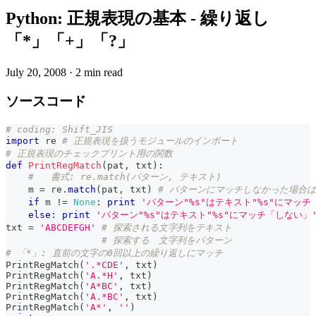
Python: 正規表現の基本 - 繰り返し
「*」「+」「?」
July 20, 2008
·
2 min read
ソースコード
# coding: Shift_JIS
import
 re 
# 正規表現を扱うモジュールのインポート
# 正規表現のチェックプリント用の関数
def
PrintRegMatch
(
pat
,
 txt
)
:
#   書式: re.match(パターン, テキスト)
    m 
=
 re
.
match
(
pat
,
 txt
)
# パターンにマッチしなかった場合は
if
 m 
!=
None
:
print
'パターン"%s"はテキスト"%s"にマッチ
else
:
print
'パターン"%s"はテキスト"%s"にマッチ「しない」
txt 
=
'ABCDEFGH'
# 探索される文字列をテキスト
# 探索する　文字列をパターン
# 「*」: 直前の文字の0回以上の繰り返しにマッチ
PrintRegMatch
(
'.*CDE'
,
 txt
)
PrintRegMatch
(
'A.*H'
,
 txt
)
PrintRegMatch
(
'A*BC'
,
 txt
)
PrintRegMatch
(
'A.*BC'
,
 txt
)
PrintRegMatch
(
'A*'
,
''
)