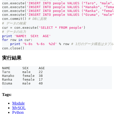
con
.
execute
(
'INSERT INTO people VALUES ("Taro", "male",
con
.
execute
(
'INSERT INTO people VALUES ("Hanako", "fema
con
.
execute
(
'INSERT INTO people VALUES ("Ranka", "femal
con
.
execute
(
'INSERT INTO people VALUES ("Ozuma", "male"
con
.
commit
(
)
# DBに反映
# データの検索
cur 
=
 con
.
execute
(
'SELECT * FROM people'
)
# データの出力
print
'NAMEt  SEXt  AGE'
for
 row 
in
 cur
:
print
'%-8s  %-6s  %2d'
%
 row 
# 1行のデータ構造はタプル
con
.
close
(
)
実行結果
NAME      SEX     AGE
Taro      male    22
Hanako    female  38
Ranka     female  17
Ozuma     male    40
Tags:
Module
MySQL
Python