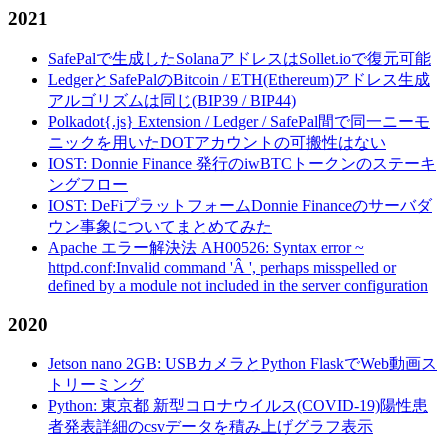
2021
SafePalで生成したSolanaアドレスはSollet.ioで復元可能
LedgerとSafePalのBitcoin / ETH(Ethereum)アドレス生成
アルゴリズムは同じ(BIP39 / BIP44)
Polkadot{.js} Extension / Ledger / SafePal間で同一ニーモ
ニックを用いたDOTアカウントの可搬性はない
IOST: Donnie Finance 発行のiwBTCトークンのステーキ
ングフロー
IOST: DeFiプラットフォームDonnie Financeのサーバダ
ウン事象についてまとめてみた
Apache エラー解決法 AH00526: Syntax error ~
httpd.conf:Invalid command 'Â ', perhaps misspelled or
defined by a module not included in the server configuration
2020
Jetson nano 2GB: USBカメラとPython FlaskでWeb動画ス
トリーミング
Python: 東京都 新型コロナウイルス(COVID-19)陽性患
者発表詳細のcsvデータを積み上げグラフ表示