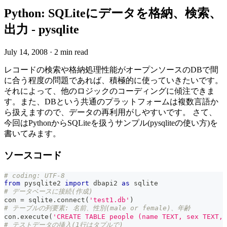
Python: SQLiteにデータを格納、検索、
出力 - pysqlite
July 14, 2008
·
2 min read
レコードの検索や格納処理性能がオープンソースのDBで間
に合う程度の問題であれば、積極的に使っていきたいです。
それによって、他のロジックのコーディングに傾注できま
す。また、DBという共通のプラットフォームは複数言語か
ら扱えますので、データの再利用がしやすいです。 さて、
今回はPythonからSQLiteを扱うサンプル(pysqliteの使い方)を
書いてみます。
ソースコード
# coding: UTF-8
from
 pysqlite2 
import
 dbapi2 
as
 sqlite
# データベースに接続(作成)
con 
=
 sqlite
.
connect
(
'test1.db'
)
# テーブルの列要素: 名前、性別(male or female)、年齢
con
.
execute
(
'CREATE TABLE people (name TEXT, sex TEXT, 
# テストデータの挿入(1行はタプルで)