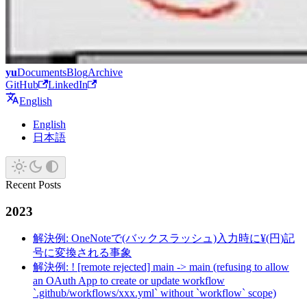
yu
Documents
Blog
Archive
GitHub
LinkedIn
English
English
日本語
Recent Posts
2023
解決例: OneNoteで(バックスラッシュ)入力時に¥(円)記
号に変換される事象
解決例: ! [remote rejected] main -> main (refusing to allow
an OAuth App to create or update workflow
`.github/workflows/xxx.yml` without `workflow` scope)