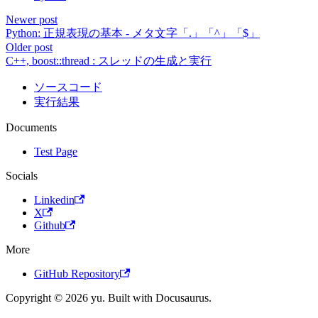
Newer post
Python: 正規表現の基本 - メタ文字「.」「^」「$」
Older post
C++, boost::thread : スレッドの生成と実行
ソースコード
実行結果
Documents
Test Page
Socials
Linkedin
X
Github
More
GitHub Repository
Copyright © 2026 yu. Built with Docusaurus.