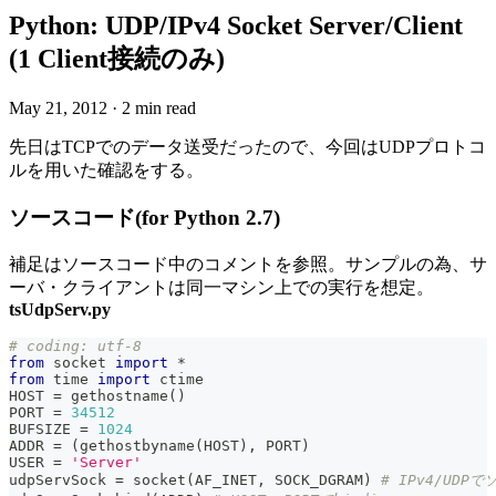
Python: UDP/IPv4 Socket Server/Client
(1 Client接続のみ)
May 21, 2012
·
2 min read
先日はTCPでのデータ送受だったので、今回はUDPプロトコ
ルを用いた確認をする。
ソースコード(for Python 2.7)
補足はソースコード中のコメントを参照。サンプルの為、サ
ーバ・クライアントは同一マシン上での実行を想定。
tsUdpServ.py
# coding: utf-8
from
 socket 
import
*
from
 time 
import
 ctime
HOST 
=
 gethostname
(
)
PORT 
=
34512
BUFSIZE 
=
1024
ADDR 
=
(
gethostbyname
(
HOST
)
,
 PORT
)
USER 
=
'Server'
udpServSock 
=
 socket
(
AF_INET
,
 SOCK_DGRAM
)
# IPv4/UDP