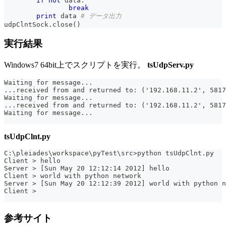
if
not
 data
:
break
print
 data 
# データ出力
udpClntSock
.
close
(
)
実行結果
Windows7 64bit上でスクリプトを実行。
tsUdpServ.py
Waiting for message...
...received from and returned to: ('192.168.11.2', 5817
Waiting for message...
...received from and returned to: ('192.168.11.2', 5817
Waiting for message...
tsUdpClnt.py
C:\pleiades\workspace\pyTest\src>python tsUdpClnt.py
Client > hello
Server > [Sun May 20 12:12:14 2012] hello
Client > world with python network
Server > [Sun May 20 12:12:39 2012] world with python n
Client >
参考サイト