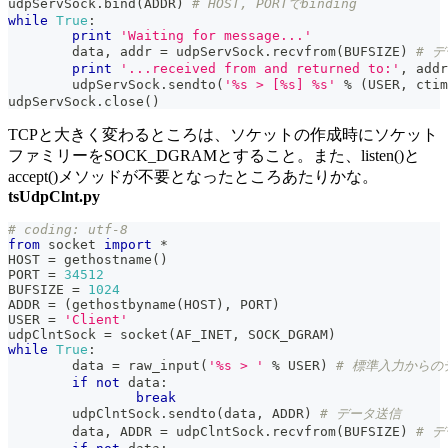
udpServSock
.
bind
(
ADDR
)
# HOST, PORTでbinding
while
True
:
print
'Waiting for message...'
	data
,
 addr 
=
 udpServSock
.
recvfrom
(
BUFSIZE
)
# 
print
'...received from and returned to:'
,
 addr
	udpServSock
.
sendto
(
'%s > [%s] %s'
%
(
USER
,
 ctim
udpServSock
.
close
(
)
TCPと大きく変わるところは、ソケットの作成時にソケット
ファミリーをSOCK_DGRAMとすること。また、listen()と
accept()メソッドが不要となったところあたりかな。
tsUdpClnt.py
# coding: utf-8
from
 socket 
import
*
HOST 
=
 gethostname
(
)
PORT 
=
34512
BUFSIZE 
=
1024
ADDR 
=
(
gethostbyname
(
HOST
)
,
 PORT
)
USER 
=
'Client'
udpClntSock 
=
 socket
(
AF_INET
,
 SOCK_DGRAM
)
while
True
:
	data 
=
raw_input
(
'%s > '
%
 USER
)
# 標準入力からの
if
not
 data
:
break
	udpClntSock
.
sendto
(
data
,
 ADDR
)
# データ送信
	data
,
 ADDR 
=
 udpClntSock
.
recvfrom
(
BUFSIZE
)
# 