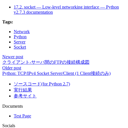
17.2. socket — Low-level networking interface — Python
v2.7.3 documentation
Tags:
Network
Python
Server
Socket
Newer post
クライアント-サーバ間のFTPの接続構成図
Older post
Python: TCP/IPv4 Socket Server/Client (1 Client接続のみ)
ソースコード(for Python 2.7)
実行結果
参考サイト
Documents
Test Page
Socials