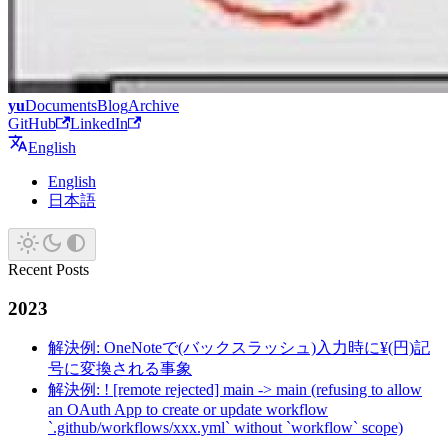
yu
Documents
Blog
Archive
GitHub
LinkedIn
English
English
日本語
Recent Posts
2023
解決例: OneNoteで(バックスラッシュ)入力時に¥(円)記
号に変換される事象
解決例: ! [remote rejected] main -> main (refusing to allow
an OAuth App to create or update workflow
`.github/workflows/xxx.yml` without `workflow` scope)