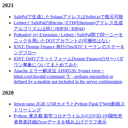
2021
SafePalで生成したSolanaアドレスはSollet.ioで復元可能
LedgerとSafePalのBitcoin / ETH(Ethereum)アドレス生成
アルゴリズムは同じ(BIP39 / BIP44)
Polkadot{.js} Extension / Ledger / SafePal間で同一ニーモ
ニックを用いたDOTアカウントの可搬性はない
IOST: Donnie Finance 発行のiwBTCトークンのステーキ
ングフロー
IOST: DeFiプラットフォームDonnie Financeのサーバダ
ウン事象についてまとめてみた
Apache エラー解決法 AH00526: Syntax error ~
httpd.conf:Invalid command 'Â ', perhaps misspelled or
defined by a module not included in the server configuration
2020
Jetson nano 2GB: USBカメラとPython FlaskでWeb動画ス
トリーミング
Python: 東京都 新型コロナウイルス(COVID-19)陽性患
者発表詳細のcsvデータを積み上げグラフ表示