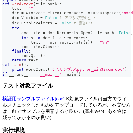
def
word2text
(
file_path
)
:
    text 
=
""
    doc 
=
 win32com
.
client
.
gencache
.
EnsureDispatch
(
"Word
    doc
.
Visible 
=
False
# アプリで開かない
    doc
.
DisplayAlerts 
=
False
# 警告OFF
try
:
        doc_file 
=
 doc
.
Documents
.
Open
(
file_path
,
False
,
for
 s 
in
 doc_file
.
Sentences
:
            text 
+=
str
.
rstrip
(
str
(
s
)
)
+
"\n"
        doc_file
.
Close
(
)
finally
:
        doc
.
Quit
(
)
return
 text
def
main
(
)
:
print
 word2text
(
'C:\サンプル\python_win32com.doc'
)
if
 __name__ 
==
'__main__'
:
 main
(
)
テスト対象ファイル
検証用サンプルファイル(doc)
※対象ファイルは当方でウィ
ルスチェックしたものをアップロードしているが、不安な方
は自前でサンプルを用意すると良い。(基本Webにある物は
疑ってかかるのが良い)
実行環境