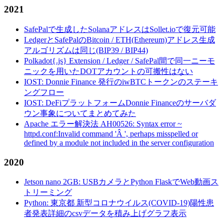
2021
SafePalで生成したSolanaアドレスはSollet.ioで復元可能
LedgerとSafePalのBitcoin / ETH(Ethereum)アドレス生成
アルゴリズムは同じ(BIP39 / BIP44)
Polkadot{.js} Extension / Ledger / SafePal間で同一ニーモ
ニックを用いたDOTアカウントの可搬性はない
IOST: Donnie Finance 発行のiwBTCトークンのステーキ
ングフロー
IOST: DeFiプラットフォームDonnie Financeのサーバダ
ウン事象についてまとめてみた
Apache エラー解決法 AH00526: Syntax error ~
httpd.conf:Invalid command 'Â ', perhaps misspelled or
defined by a module not included in the server configuration
2020
Jetson nano 2GB: USBカメラとPython FlaskでWeb動画ス
トリーミング
Python: 東京都 新型コロナウイルス(COVID-19)陽性患
者発表詳細のcsvデータを積み上げグラフ表示