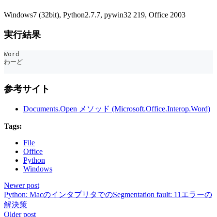
Windows7 (32bit), Python2.7.7, pywin32 219, Office 2003
実行結果
Word
わーど
参考サイト
Documents.Open メソッド (Microsoft.Office.Interop.Word)
Tags:
File
Office
Python
Windows
Newer post
Python: MacのインタプリタでのSegmentation fault: 11エラーの
解決策
Older post