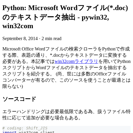
Python: Microsoft Wordファイル(*.doc)
のテキストデータ抽出 - pywin32,
win32com
September 8, 2014
·
2 min read
Microsoft Office Wordファイルの検索クローラをPythonで作成
する際、表題の通り、*.docからテキストデータに変換する
必要がある。本記事では
win32comライブラリ
を用いてPython
スクリプトからWordファイルのテキストデータを抽出する
スクリプトを紹介する。 (尚、世には多数のOfficeファイル
コンバーターが有るので、このソースを使うことが最適とは
限らない)
ソースコード
エラーハンドリングは必要最低限である為、扱うファイル特
性に応じて追加が必要な場合もある。
# coding: Shift_JIS
import
 win32com
.
client