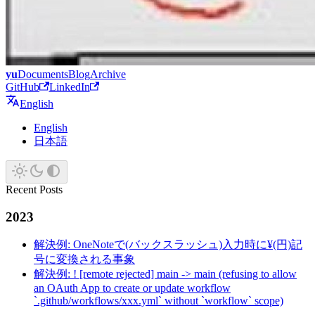
yu
Documents
Blog
Archive
GitHub
LinkedIn
English
English
日本語
Recent Posts
2023
解決例: OneNoteで(バックスラッシュ)入力時に¥(円)記
号に変換される事象
解決例: ! [remote rejected] main -> main (refusing to allow
an OAuth App to create or update workflow
`.github/workflows/xxx.yml` without `workflow` scope)