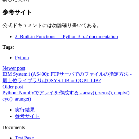
参考サイト
公式ドキュメントには勿論確り書いてある。
2. Built-in Functions — Python 3.5.2 documentation
Tags:
Python
Newer post
IBM System i (AS400): FTPサーバでのファイルの指定方法 -
最上位ライブラリはQSYS.LIB or QGPL.LIB?
Older post
Python: NumPyでアレイを作成する - array(), zeros(), empty(),
eye(), arange()
実行結果
参考サイト
Documents
Test Page