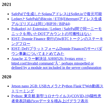
2021
SafePalで生成したSolanaアドレスはSollet.ioで復元可能
LedgerとSafePalのBitcoin / ETH(Ethereum)アドレス生成
アルゴリズムは同じ(BIP39 / BIP44)
Polkadot{.js} Extension / Ledger / SafePal間で同一ニーモ
ニックを用いたDOTアカウントの可搬性はない
IOST: Donnie Finance 発行のiwBTCトークンのステーキ
ングフロー
IOST: DeFiプラットフォームDonnie Financeのサーバダ
ウン事象についてまとめてみた
Apache エラー解決法 AH00526: Syntax error ~
httpd.conf:Invalid command 'Â ', perhaps misspelled or
defined by a module not included in the server configuration
2020
Jetson nano 2GB: USBカメラとPython FlaskでWeb動画ス
トリーミング
Python: 東京都 新型コロナウイルス(COVID-19)陽性患
者発表詳細のcsvデータを積み上げグラフ表示