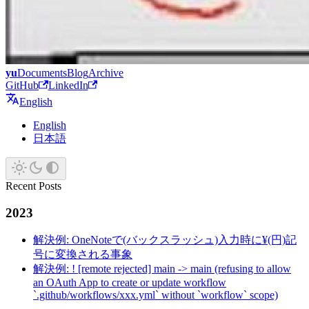
yu
Documents
Blog
Archive
GitHub
LinkedIn
English
English
日本語
Recent Posts
2023
解決例: OneNoteで(バックスラッシュ)入力時に¥(円)記
号に変換される事象
解決例: ! [remote rejected] main -> main (refusing to allow
an OAuth App to create or update workflow
`.github/workflows/xxx.yml` without `workflow` scope)