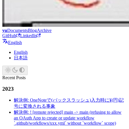
yu
Documents
Blog
Archive
GitHub
LinkedIn
English
English
日本語
Recent Posts
2023
解決例: OneNoteで(バックスラッシュ)入力時に¥(円)記
号に変換される事象
解決例: ! [remote rejected] main -> main (refusing to allow
an OAuth App to create or update workflow
`.github/workflows/xxx.yml` without `workflow` scope)