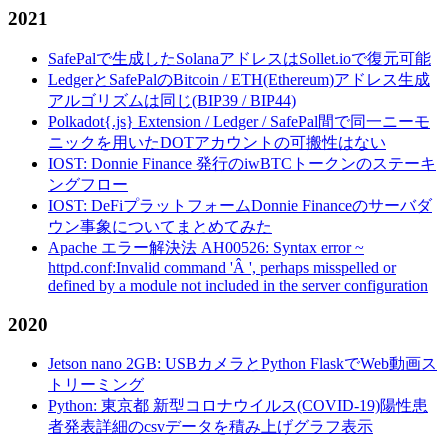
2021
SafePalで生成したSolanaアドレスはSollet.ioで復元可能
LedgerとSafePalのBitcoin / ETH(Ethereum)アドレス生成
アルゴリズムは同じ(BIP39 / BIP44)
Polkadot{.js} Extension / Ledger / SafePal間で同一ニーモ
ニックを用いたDOTアカウントの可搬性はない
IOST: Donnie Finance 発行のiwBTCトークンのステーキ
ングフロー
IOST: DeFiプラットフォームDonnie Financeのサーバダ
ウン事象についてまとめてみた
Apache エラー解決法 AH00526: Syntax error ~
httpd.conf:Invalid command 'Â ', perhaps misspelled or
defined by a module not included in the server configuration
2020
Jetson nano 2GB: USBカメラとPython FlaskでWeb動画ス
トリーミング
Python: 東京都 新型コロナウイルス(COVID-19)陽性患
者発表詳細のcsvデータを積み上げグラフ表示