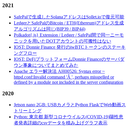
2021
SafePalで生成したSolanaアドレスはSollet.ioで復元可能
LedgerとSafePalのBitcoin / ETH(Ethereum)アドレス生成
アルゴリズムは同じ(BIP39 / BIP44)
Polkadot{.js} Extension / Ledger / SafePal間で同一ニーモ
ニックを用いたDOTアカウントの可搬性はない
IOST: Donnie Finance 発行のiwBTCトークンのステーキ
ングフロー
IOST: DeFiプラットフォームDonnie Financeのサーバダ
ウン事象についてまとめてみた
Apache エラー解決法 AH00526: Syntax error ~
httpd.conf:Invalid command 'Â ', perhaps misspelled or
defined by a module not included in the server configuration
2020
Jetson nano 2GB: USBカメラとPython FlaskでWeb動画ス
トリーミング
Python: 東京都 新型コロナウイルス(COVID-19)陽性患
者発表詳細のcsvデータを積み上げグラフ表示