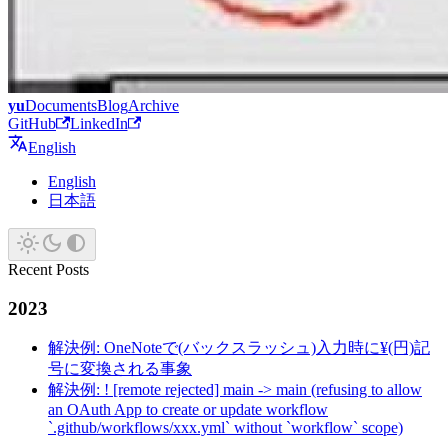
yu
Documents
Blog
Archive
GitHub
LinkedIn
English
English
日本語
Recent Posts
2023
解決例: OneNoteで(バックスラッシュ)入力時に¥(円)記
号に変換される事象
解決例: ! [remote rejected] main -> main (refusing to allow
an OAuth App to create or update workflow
`.github/workflows/xxx.yml` without `workflow` scope)