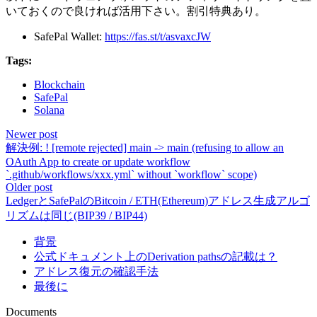
いておくので良ければ活用下さい。割引特典あり。
SafePal Wallet:
https://fas.st/t/asvaxcJW
Tags:
Blockchain
SafePal
Solana
Newer post
解決例: ! [remote rejected] main -> main (refusing to allow an
OAuth App to create or update workflow
`.github/workflows/xxx.yml` without `workflow` scope)
Older post
LedgerとSafePalのBitcoin / ETH(Ethereum)アドレス生成アルゴ
リズムは同じ(BIP39 / BIP44)
背景
公式ドキュメント上のDerivation pathsの記載は？
アドレス復元の確認手法
最後に
Documents