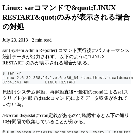
Linux: sarコマンドで&quot;LINUX
RESTART&quot;のみが表示される場合
の対処
July 23, 2013
·
2 min read
sar (System Admin Reporter) コマンド実行後にパフォーマンス
統計データが出力されず、以下のように"LINUX
RESTART"のみが表示される場合がある。
$ sar -r
07:41:43 AM       LINUX RESTART
原因はシステム起動、再起動直後〜最初のcrondによるsa1ス
クリプト(内部ではsadcコマンド)によるデータ収集がされて
いない為。
/etc/cron.d/sysstatにcron定義があるので確認すると以下の通り
10分間隔で収集していることが分かる。
# Run system activity accounting tool every 10 minutes