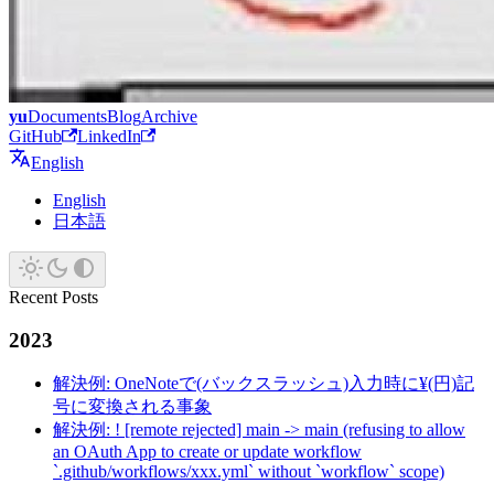
yu
Documents
Blog
Archive
GitHub
LinkedIn
English
English
日本語
Recent Posts
2023
解決例: OneNoteで(バックスラッシュ)入力時に¥(円)記
号に変換される事象
解決例: ! [remote rejected] main -> main (refusing to allow
an OAuth App to create or update workflow
`.github/workflows/xxx.yml` without `workflow` scope)