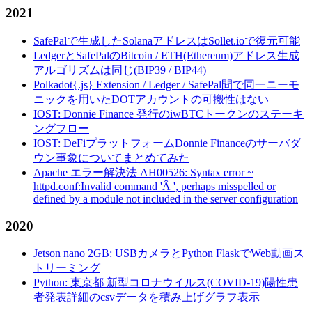
2021
SafePalで生成したSolanaアドレスはSollet.ioで復元可能
LedgerとSafePalのBitcoin / ETH(Ethereum)アドレス生成
アルゴリズムは同じ(BIP39 / BIP44)
Polkadot{.js} Extension / Ledger / SafePal間で同一ニーモ
ニックを用いたDOTアカウントの可搬性はない
IOST: Donnie Finance 発行のiwBTCトークンのステーキ
ングフロー
IOST: DeFiプラットフォームDonnie Financeのサーバダ
ウン事象についてまとめてみた
Apache エラー解決法 AH00526: Syntax error ~
httpd.conf:Invalid command 'Â ', perhaps misspelled or
defined by a module not included in the server configuration
2020
Jetson nano 2GB: USBカメラとPython FlaskでWeb動画ス
トリーミング
Python: 東京都 新型コロナウイルス(COVID-19)陽性患
者発表詳細のcsvデータを積み上げグラフ表示