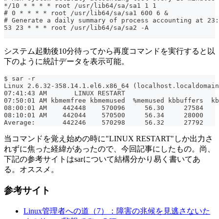
*/10 * * * * root /usr/lib64/sa/sa1 1 1
# 0 * * * * root /usr/lib64/sa/sa1 600 6 &
# Generate a daily summary of process accounting at 23:
53 23 * * * root /usr/lib64/sa/sa2 -A
システム起動後10分待ってから再度コマンドを実行すると以
下のように統計データを表示可能。
$ sar -r
07:41:43 AM       LINUX RESTART
07:50:01 AM kbmemfree kbmemused  %memused kbbuffers  kb
08:00:01 AM    442448    570096     56.30     27584    
08:10:01 AM    442044    570500     56.34     28000    
Average:       442246    570298     56.32     27792    
当コマンドを覚え始めの時に"LINUX RESTART"しか出力さ
れずに焦った経緯があったので、今回記事にしたもの。尚、
下記の参考サイトはsarについて結構分かり易く書いてあ
る。オススメ。
参考サイト
Linux管理者への道（7）：障害の兆候を見逃さないた