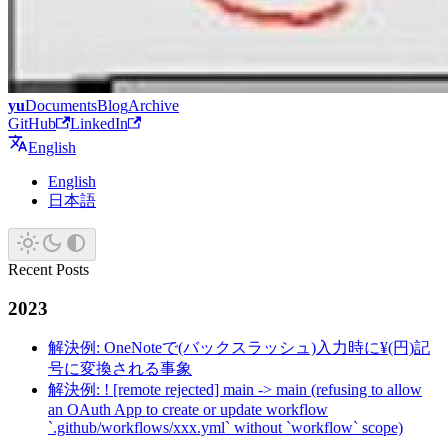
yu
Documents
Blog
Archive
GitHub
LinkedIn
English
English
日本語
Recent Posts
2023
解決例: OneNoteで(バックスラッシュ)入力時に¥(円)記
号に変換される事象
解決例: ! [remote rejected] main -> main (refusing to allow
an OAuth App to create or update workflow
`.github/workflows/xxx.yml` without `workflow` scope)