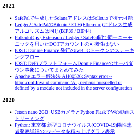
2021
SafePalで生成したSolanaアドレスはSollet.ioで復元可能
LedgerとSafePalのBitcoin / ETH(Ethereum)アドレス生成
アルゴリズムは同じ(BIP39 / BIP44)
Polkadot{.js} Extension / Ledger / SafePal間で同一ニーモ
ニックを用いたDOTアカウントの可搬性はない
IOST: Donnie Finance 発行のiwBTCトークンのステーキ
ングフロー
IOST: DeFiプラットフォームDonnie Financeのサーバダ
ウン事象についてまとめてみた
Apache エラー解決法 AH00526: Syntax error ~
httpd.conf:Invalid command 'Â ', perhaps misspelled or
defined by a module not included in the server configuration
2020
Jetson nano 2GB: USBカメラとPython FlaskでWeb動画ス
トリーミング
Python: 東京都 新型コロナウイルス(COVID-19)陽性患
者発表詳細のcsvデータを積み上げグラフ表示