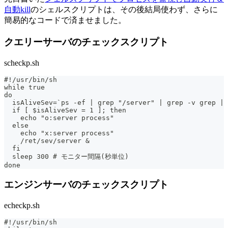
自動kill
のシェルスクリプトは、その後結局使わず、さらに
簡易的なコードで済ませました。
クエリーサーバのチェックスクリプト
scheckp.sh
#!/usr/bin/sh
while true
do
  isAliveSev=`ps -ef | grep "/server" | grep -v grep | 
  if [ $isAliveSev = 1 ]; then
    echo "o:server process"
  else
    echo "x:server process"
    /ret/sev/server &
  fi
  sleep 300 # モニター間隔(秒単位)
done
エンジンサーバのチェックスクリプト
echeckp.sh
#!/usr/bin/sh