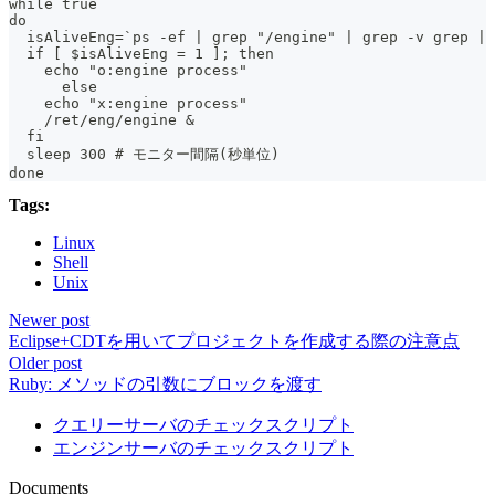
while true
do
  isAliveEng=`ps -ef | grep "/engine" | grep -v grep | 
  if [ $isAliveEng = 1 ]; then
    echo "o:engine process"
      else
    echo "x:engine process"
    /ret/eng/engine &
  fi
  sleep 300 # モニター間隔(秒単位)
done
Tags:
Linux
Shell
Unix
Newer post
Eclipse+CDTを用いてプロジェクトを作成する際の注意点
Older post
Ruby: メソッドの引数にブロックを渡す
クエリーサーバのチェックスクリプト
エンジンサーバのチェックスクリプト
Documents