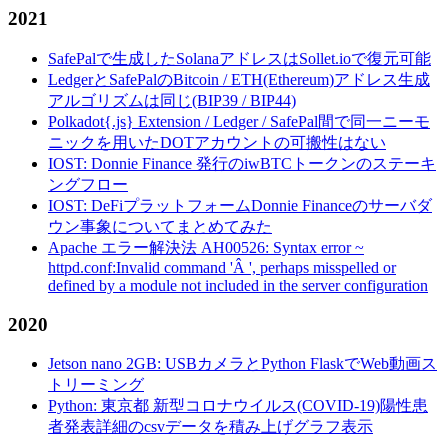
2021
SafePalで生成したSolanaアドレスはSollet.ioで復元可能
LedgerとSafePalのBitcoin / ETH(Ethereum)アドレス生成
アルゴリズムは同じ(BIP39 / BIP44)
Polkadot{.js} Extension / Ledger / SafePal間で同一ニーモ
ニックを用いたDOTアカウントの可搬性はない
IOST: Donnie Finance 発行のiwBTCトークンのステーキ
ングフロー
IOST: DeFiプラットフォームDonnie Financeのサーバダ
ウン事象についてまとめてみた
Apache エラー解決法 AH00526: Syntax error ~
httpd.conf:Invalid command 'Â ', perhaps misspelled or
defined by a module not included in the server configuration
2020
Jetson nano 2GB: USBカメラとPython FlaskでWeb動画ス
トリーミング
Python: 東京都 新型コロナウイルス(COVID-19)陽性患
者発表詳細のcsvデータを積み上げグラフ表示