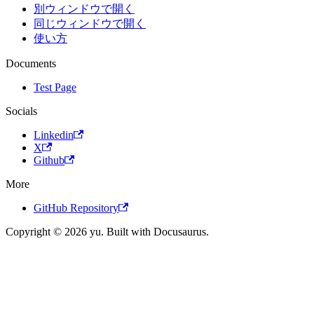
別ウィンドウで開く
同じウィンドウで開く
使い方
Documents
Test Page
Socials
Linkedin
X
Github
More
GitHub Repository
Copyright © 2026 yu. Built with Docusaurus.