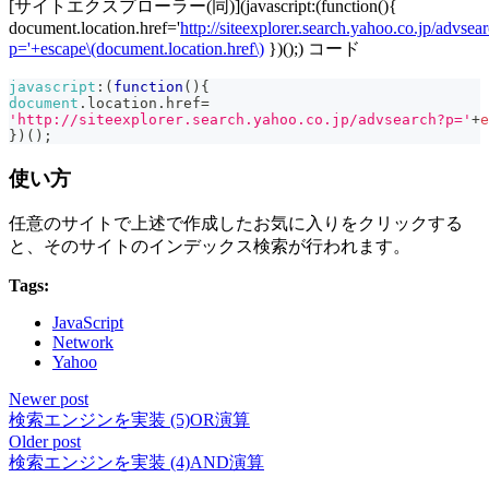
[サイトエクスプローラー(同)](javascript:(function(){
document.location.href='
http://siteexplorer.search.yahoo.co.jp/advsea
p='+escape\(document.location.href\)
})();) コード
javascript
:
(
function
(
)
{
document
.
location
.
href
=
'http://siteexplorer.search.yahoo.co.jp/advsearch?p='
+
e
}
)
(
)
;
使い方
任意のサイトで上述で作成したお気に入りをクリックする
と、そのサイトのインデックス検索が行われます。
Tags:
JavaScript
Network
Yahoo
Newer post
検索エンジンを実装 (5)OR演算
Older post
検索エンジンを実装 (4)AND演算