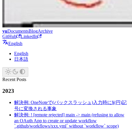
yu
Documents
Blog
Archive
GitHub
LinkedIn
English
English
日本語
Recent Posts
2023
解決例: OneNoteで(バックスラッシュ)入力時に¥(円)記
号に変換される事象
解決例: ! [remote rejected] main -> main (refusing to allow
an OAuth App to create or update workflow
`.github/workflows/xxx.yml` without `workflow` scope)