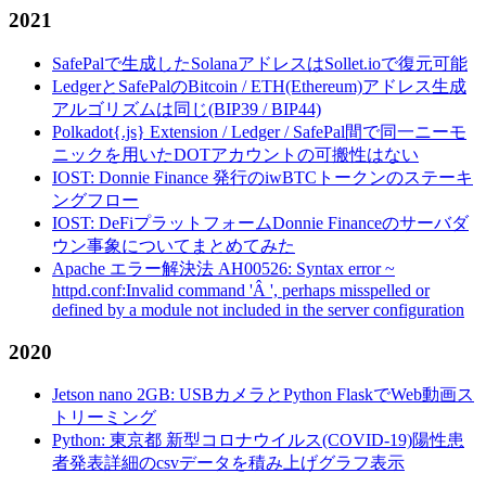
2021
SafePalで生成したSolanaアドレスはSollet.ioで復元可能
LedgerとSafePalのBitcoin / ETH(Ethereum)アドレス生成
アルゴリズムは同じ(BIP39 / BIP44)
Polkadot{.js} Extension / Ledger / SafePal間で同一ニーモ
ニックを用いたDOTアカウントの可搬性はない
IOST: Donnie Finance 発行のiwBTCトークンのステーキ
ングフロー
IOST: DeFiプラットフォームDonnie Financeのサーバダ
ウン事象についてまとめてみた
Apache エラー解決法 AH00526: Syntax error ~
httpd.conf:Invalid command 'Â ', perhaps misspelled or
defined by a module not included in the server configuration
2020
Jetson nano 2GB: USBカメラとPython FlaskでWeb動画ス
トリーミング
Python: 東京都 新型コロナウイルス(COVID-19)陽性患
者発表詳細のcsvデータを積み上げグラフ表示