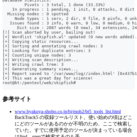
Database statistics:
         Pivots : 3 total, 1 done (33.33%)
    In progress : 1 pending, 1 init, 0 attacks, 0 dict
  Missing nodes : 0 spotted
     Node types : 1 serv, 2 dir, 0 file, 0 pinfo, 0 unk
   Issues found : 3 info, 0 warn, 0 low, 0 medium, 0 hi
      Dict size : 2087 words (0 new), 34 extensions, 24
[!] Scan aborted by user, bailing out!
[+] Wordlist 'skipfish.wl' updated (0 new words added).
[+] Copying static resources...
[+] Sorting and annotating crawl nodes: 3
[+] Looking for duplicate entries: 3
[+] Counting unique nodes: 3
[+] Writing scan description...
[+] Writing crawl tree: 3
[+] Generating summary views...
[+] Report saved to '/var/www/log//index.html' [0x437b1
[+] This was a great day for science!
root@bt:/pentest/web/skipfish#
参考サイト
www.byakuya-shobo.co.jp/hj/moh2/bt5_tools_list.html
BackTrack5 の収録ツールリスト。使い始めの頃はどこ
にどのツールがあるのかが不明のため、ここで検索し
ていた。すでに使用予定のツールが決まっている場合
はfind、grepで検索するのも手。