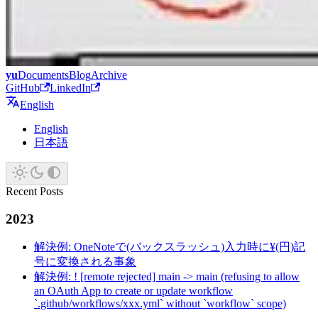
yu
Documents
Blog
Archive
GitHub
LinkedIn
English
English
日本語
Recent Posts
2023
解決例: OneNoteで(バックスラッシュ)入力時に¥(円)記
号に変換される事象
解決例: ! [remote rejected] main -> main (refusing to allow
an OAuth App to create or update workflow
`.github/workflows/xxx.yml` without `workflow` scope)