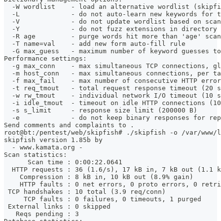
  -W wordlist    - load an alternative wordlist (skipfi
  -L             - do not auto-learn new keywords for t
  -V             - do not update wordlist based on scan
  -Y             - do not fuzz extensions in directory 
  -R age         - purge words hit more than 'age' scan
  -T name=val    - add new form auto-fill rule
  -G max_guess   - maximum number of keyword guesses to
Performance settings:
  -g max_conn    - max simultaneous TCP connections, gl
  -m host_conn   - max simultaneous connections, per ta
  -f max_fail    - max number of consecutive HTTP error
  -t req_tmout   - total request response timeout (20 s
  -w rw_tmout    - individual network I/O timeout (10 s
  -i idle_tmout  - timeout on idle HTTP connections (10
  -s s_limit     - response size limit (200000 B)
  -e             - do not keep binary responses for rep
Send comments and complaints to .
root@bt:/pentest/web/skipfish# ./skipfish -o /var/www/l
skipfish version 1.85b by 
  - www.kamata.org -
Scan statistics:
      Scan time : 0:00:22.0641
  HTTP requests : 36 (1.6/s), 17 kB in, 7 kB out (1.1 k
    Compression : 8 kB in, 10 kB out (8.9% gain)
    HTTP faults : 0 net errors, 0 proto errors, 0 retri
 TCP handshakes : 10 total (3.9 req/conn)
     TCP faults : 0 failures, 0 timeouts, 1 purged
 External links : 0 skipped
   Reqs pending : 3