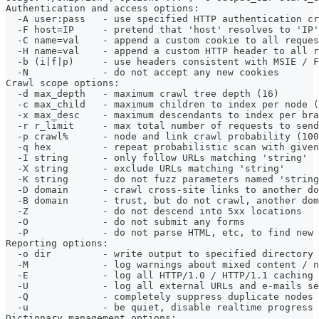
Authentication and access options:
  -A user:pass   - use specified HTTP authentication cr
  -F host=IP     - pretend that 'host' resolves to 'IP'
  -C name=val    - append a custom cookie to all reques
  -H name=val    - append a custom HTTP header to all r
  -b (i|f|p)     - use headers consistent with MSIE / F
  -N             - do not accept any new cookies
Crawl scope options:
  -d max_depth   - maximum crawl tree depth (16)
  -c max_child   - maximum children to index per node (
  -x max_desc    - maximum descendants to index per bra
  -r r_limit     - max total number of requests to send
  -p crawl%      - node and link crawl probability (100
  -q hex         - repeat probabilistic scan with given
  -I string      - only follow URLs matching 'string'
  -X string      - exclude URLs matching 'string'
  -K string      - do not fuzz parameters named 'string
  -D domain      - crawl cross-site links to another do
  -B domain      - trust, but do not crawl, another dom
  -Z             - do not descend into 5xx locations
  -O             - do not submit any forms
  -P             - do not parse HTML, etc, to find new 
Reporting options:
  -o dir         - write output to specified directory 
  -M             - log warnings about mixed content / n
  -E             - log all HTTP/1.0 / HTTP/1.1 caching 
  -U             - log all external URLs and e-mails se
  -Q             - completely suppress duplicate nodes 
  -u             - be quiet, disable realtime progress 
Dictionary management options: