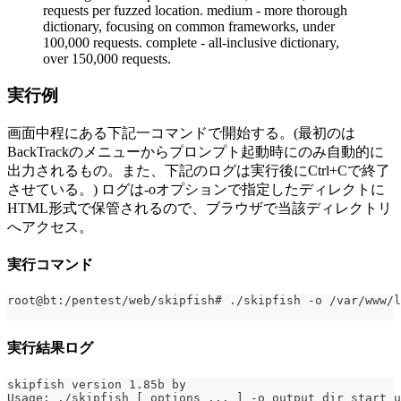
requests per fuzzed location. medium - more thorough
dictionary, focusing on common frameworks, under
100,000 requests. complete - all-inclusive dictionary,
over 150,000 requests.
実行例
画面中程にある下記一コマンドで開始する。(最初のは
BackTrackのメニューからプロンプト起動時にのみ自動的に
出力されるもの。また、下記のログは実行後にCtrl+Cで終了
させている。) ログは-oオプションで指定したディレクトに
HTML形式で保管されるので、ブラウザで当該ディレクトリ
へアクセス。
実行コマンド
root@bt:/pentest/web/skipfish# ./skipfish -o /var/www/l
実行結果ログ
skipfish version 1.85b by 
Usage: ./skipfish [ options ... ] -o output_dir start_u