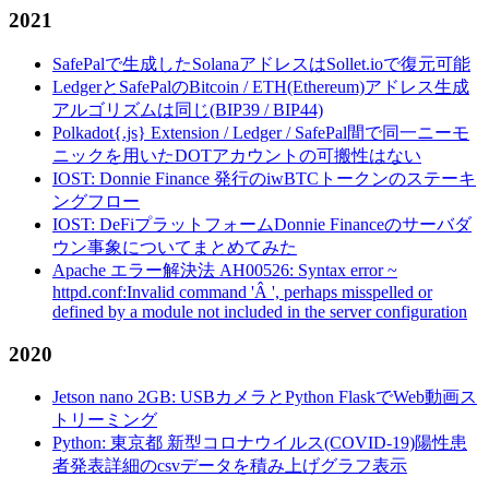
2021
SafePalで生成したSolanaアドレスはSollet.ioで復元可能
LedgerとSafePalのBitcoin / ETH(Ethereum)アドレス生成
アルゴリズムは同じ(BIP39 / BIP44)
Polkadot{.js} Extension / Ledger / SafePal間で同一ニーモ
ニックを用いたDOTアカウントの可搬性はない
IOST: Donnie Finance 発行のiwBTCトークンのステーキ
ングフロー
IOST: DeFiプラットフォームDonnie Financeのサーバダ
ウン事象についてまとめてみた
Apache エラー解決法 AH00526: Syntax error ~
httpd.conf:Invalid command 'Â ', perhaps misspelled or
defined by a module not included in the server configuration
2020
Jetson nano 2GB: USBカメラとPython FlaskでWeb動画ス
トリーミング
Python: 東京都 新型コロナウイルス(COVID-19)陽性患
者発表詳細のcsvデータを積み上げグラフ表示