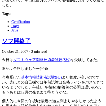
が出たので、今日は自分のレベルが客観的に分かって収穫だ
った。
Tags:
Certification
Days
Java
ソフ開終了
October 21, 2007
·
2 min read
今日は
ソフトウェア開発技術者試験(SW)
を受験してきた。
追記：合格しましたー(^^)b
今春受けた
基本情報技術者試験(FE)
より難度が高いのです
が、先ほどの自己採では午前試験は合格ラインをパスできて
いるようでした。午後Ⅰ、午後Ⅱの解答例の公開は遅いので、
もうあとは12月の発表まで待とうかな。
個人的に今回の午後Ⅰは最近の過去問よりやさしかったよう
に思えた（記述分量も少なかったし）。午後ⅡはB木のアル