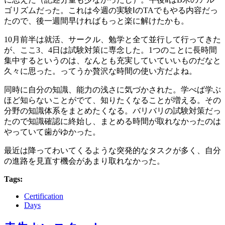
ゴリズムだった。これは今週の実験ⅠのTAでもやる内容だっ
たので、後一週間早ければもっと楽に解けたかも。
10月前半は就活、サークル、勉学と全て並行して行ってきた
が、ここ3、4日は試験対策に専念した。1つのことに長時間
集中するというのは、なんとも充実していていいものだなと
久々に思った。ってうか贅沢な時間の使い方だよね。
同時に自分の知識、能力の浅さに気づかされた。学べば学ぶ
ほど知らないことがでて、知りたくなることが増える。その
分野の知識体系をまとめたくなる。バリバリの試験対策だっ
たので知識確認に終始し、まとめる時間が取れなかったのは
やっていて歯がゆかった。
最近は降ってわいてくるような突発的なタスクが多く、自分
の進路を見直す機会があまり取れなかった。
Tags:
Certification
Days