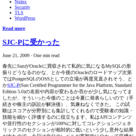
Nginx
Security
TLS
WordPress
Read more
SJC-Pに受かった
June 21, 2009
·
One min read
春先にSunがOracleに買収されて私的に気になるMySQLの形
振りどうなるのかな、とか今後のOracleのロードマップ次第
ではPostgreSQLのOSSとしての立場が再度見直されそう、と
か
SJC-P
(Sun Certified Programmer for the Java Platform, Standard
Edition 5.0)の名前や内容が変わるか否かが少し気になってま
したが、そういった今後のことは今夏に発表らしいので（手
続きや株主の訴訟が解決後）、気兼ねなくできた。 この試
験はスコアが分野別にも集計してくれるので受験者の知識・
技能を細かく評価するのに役立ちます。私はAPIコンテンツ
や並行性のセクションが100%に対してコレクション/ジェネ
リックスのセクションが相対的に低いという少し意外な結果