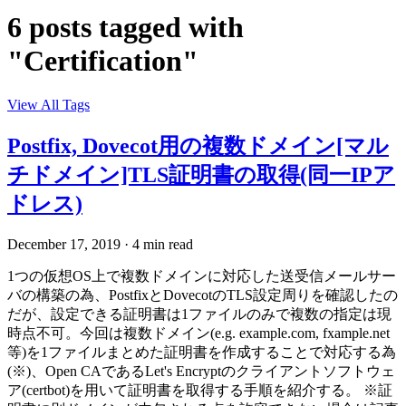
6 posts tagged with
"Certification"
View All Tags
Postfix, Dovecot用の複数ドメイン[マル
チドメイン]TLS証明書の取得(同一IPア
ドレス)
December 17, 2019
·
4 min read
1つの仮想OS上で複数ドメインに対応した送受信メールサー
バの構築の為、PostfixとDovecotのTLS設定周りを確認したの
だが、設定できる証明書は1ファイルのみで複数の指定は現
時点不可。今回は複数ドメイン(e.g. example.com, fxample.net
等)を1ファイルまとめた証明書を作成することで対応する為
(※)、Open CAであるLet's Encryptのクライアントソフトウェ
ア(certbot)を用いて証明書を取得する手順を紹介する。 ※証