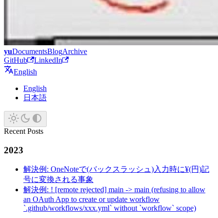
yu
Documents
Blog
Archive
GitHub
LinkedIn
English
English
日本語
Recent Posts
2023
解決例: OneNoteで(バックスラッシュ)入力時に¥(円)記
号に変換される事象
解決例: ! [remote rejected] main -> main (refusing to allow
an OAuth App to create or update workflow
`.github/workflows/xxx.yml` without `workflow` scope)