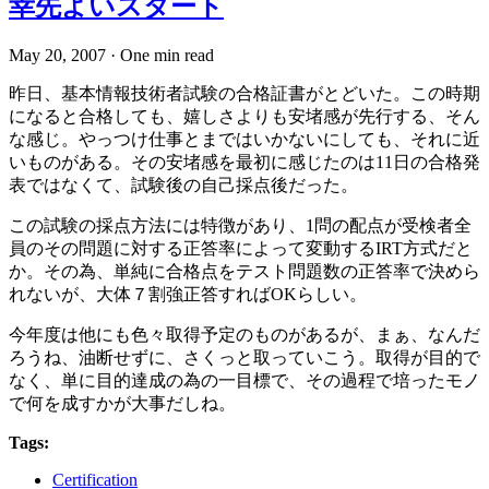
幸先よいスタート
May 20, 2007
·
One min read
昨日、基本情報技術者試験の合格証書がとどいた。この時期
になると合格しても、嬉しさよりも安堵感が先行する、そん
な感じ。やっつけ仕事とまではいかないにしても、それに近
いものがある。その安堵感を最初に感じたのは11日の合格発
表ではなくて、試験後の自己採点後だった。
この試験の採点方法には特徴があり、1問の配点が受検者全
員のその問題に対する正答率によって変動するIRT方式だと
か。その為、単純に合格点をテスト問題数の正答率で決めら
れないが、大体７割強正答すればOKらしい。
今年度は他にも色々取得予定のものがあるが、まぁ、なんだ
ろうね、油断せずに、さくっと取っていこう。取得が目的で
なく、単に目的達成の為の一目標で、その過程で培ったモノ
で何を成すかが大事だしね。
Tags:
Certification