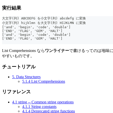
実行結果
大文字(列) ABCDEFG を小文字(列) abcdefg に変換
小文字(列) hijklmn を大文字(列) HIJKLMN に変換
['and', 'begin', 'code', 'double']
['END', 'FLAG', 'GEM', 'HALT']
['and', 'begin', 'code', 'double']
['END', 'FLAG', 'GEM', 'HALT']
List Comprehensions なら
ワンライナー
で書けるってのは地味に
やすいものです。
チュートリアル
5. Data Structures
5.1.4 List Comprehensions
リファレンス
4.1 string -- Common string operations
4.1.1 String constants
4.1.4 Deprecated string functions