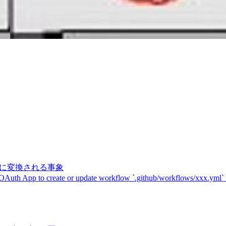
記号に変換される事象
 OAuth App to create or update workflow `.github/workflows/xxx.yml`