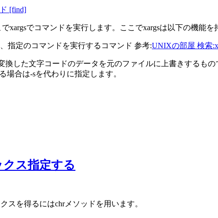
[find]
でxargsでコマンドを実行します。ここでxargsは以下の機能
込み、指定のコマンドを実行するコマンド 参考:
UNIXの部屋 検索:xargs
writeは変換した文字コードのデータを元のファイルに上書きする
にする場合は-sを代わりに指定します。
。
ックス指定する
デックスを得るにはchrメソッドを用います。