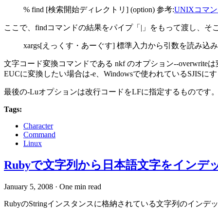
% find [検索開始ディレクトリ] (option) 参考:
UNIXコマンド 
ここで、findコマンドの結果をパイプ「|」をもって渡し、そこ
xargs[えっくす・あーぐす] 標準入力から引数を読み
文字コード変換コマンドである nkf のオプション--over
EUCに変換したい場合は-e、Windowsで使われているSJIS
最後の-Luオプションは改行コードをLFに指定するものです
Tags:
Character
Command
Linux
Rubyで文字列から日本語文字をインデ
January 5, 2008
·
One min read
RubyのStringインスタンスに格納されている文字列のイン