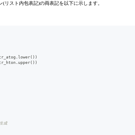
ン(リスト内包表記)の両表記を以下に示します。
tr_atog
.
lower
(
)
)
tr_hton
.
upper
(
)
)
生成