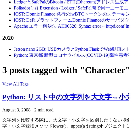
LedgerとSafePalのBitcoin / ETH(Ethereum)アドレス生
Polkadot{.js} Extension / Ledger / Safe
IOST: Donnie Finance 発行のiwBTCトークンのステ
IOST: DeFiプラットフォームDonnie Financeの
Apache エラー解決法 AH00526: Syntax error ~ httpd.conf:Invalid c
2020
Jetson nano 2GB: USBカメラとPython FlaskでWeb
Python: 東京都 新型コロナウイルス(COVID-19)
3 posts tagged with "Character
View All Tags
Python: リスト中の文字列を大文字⇔
August 3, 2008
·
2 min read
文字列を比較する際に、大文字・小文字を区別したくない場合
字・小文字変換メソッドlower()、upper()はstri