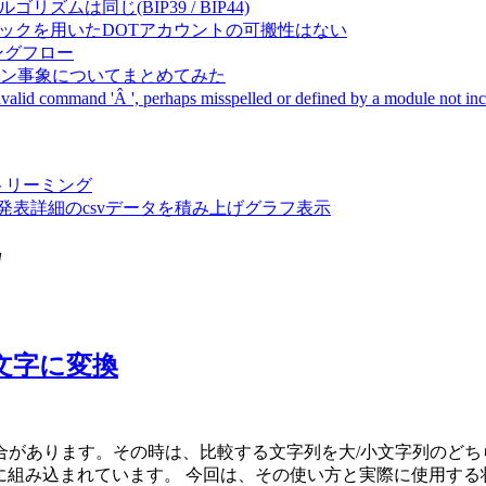
成アルゴリズムは同じ(BIP39 / BIP44)
Pal間で同一ニーモニックを用いたDOTアカウントの可搬性はない
ーキングフロー
サーバダウン事象についてまとめてみた
ommand 'Â ', perhaps misspelled or defined by a module not includ
動画ストリーミング
陽性患者発表詳細のcsvデータを積み上げグラフ表示
"
小文字に変換
があります。その時は、比較する文字列を大/小文字列のどちらか
ngオブジェクトに組み込まれています。 今回は、その使い方と実際に