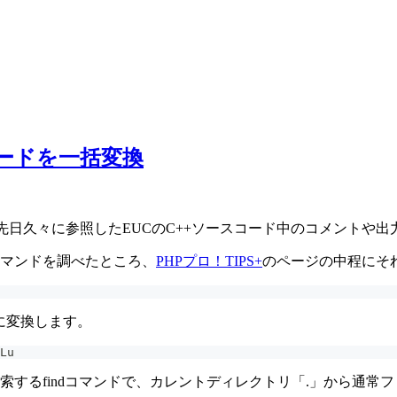
コードを一括変換
8なので、先日久々に参照したEUCのC++ソースコード中のコメント
コマンドを調べたところ、
PHPプロ！TIPS+
のページの中程にそ
8に変換します。
Lu
indコマンドで、カレントディレクトリ「.」から通常ファイル「-