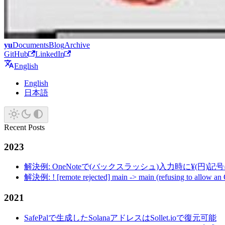
yu
Documents
Blog
Archive
GitHub
LinkedIn
English
English
日本語
Recent Posts
2023
解決例: OneNoteで(バックスラッシュ)入力時に¥(円)
解決例: ! [remote rejected] main -> main (refusing to allow an
2021
SafePalで生成したSolanaアドレスはSollet.ioで復元可能