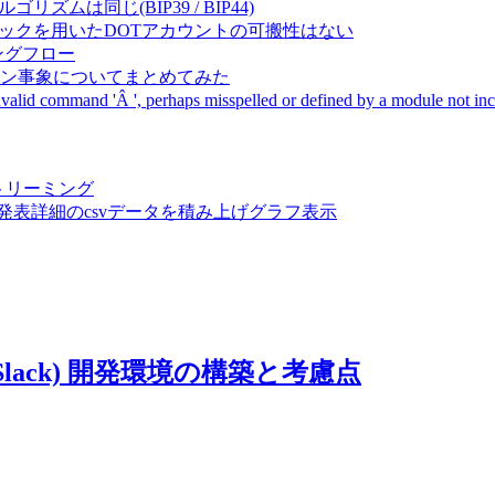
成アルゴリズムは同じ(BIP39 / BIP44)
Pal間で同一ニーモニックを用いたDOTアカウントの可搬性はない
ーキングフロー
サーバダウン事象についてまとめてみた
ommand 'Â ', perhaps misspelled or defined by a module not includ
動画ストリーミング
陽性患者発表詳細のcsvデータを積み上げグラフ表示
t (Slack) 開発環境の構築と考慮点