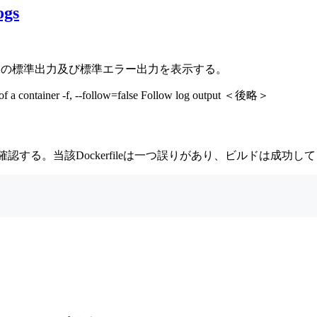
gs
スの標準出力及び標準エラー出力を表示する。
 a container -f, --follow=false Follow log output ＜後略＞
を確認する。当該Dockerfileは一つ誤りがあり、ビルドは成功