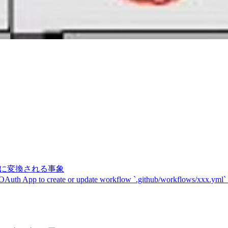
記号に変換される事象
 OAuth App to create or update workflow `.github/workflows/xxx.yml`