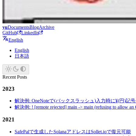
yu
Documents
Blog
Archive
GitHub
LinkedIn
English
English
日本語
Recent Posts
2023
解決例: OneNoteで(バックスラッシュ)入力時に¥(円)
解決例: ! [remote rejected] main -> main (refusing to allow an
2021
SafePalで生成したSolanaアドレスはSollet.ioで復元可能