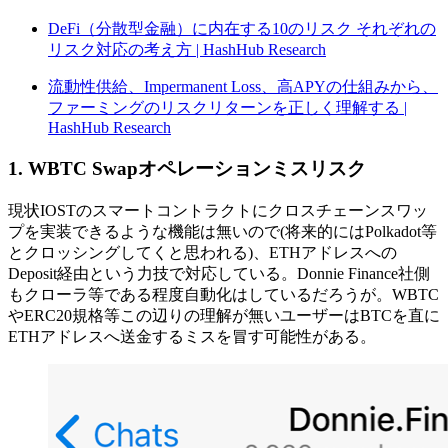
DeFi（分散型金融）に内在する10のリスク それぞれの
リスク対応の考え方 | HashHub Research
流動性供給、Impermanent Loss、高APYの仕組みから、
ファーミングのリスクリターンを正しく理解する |
HashHub Research
1. WBTC Swapオペレーションミスリスク
現状IOSTのスマートコントラクトにクロスチェーンスワッ
プを実装できるような機能は無いので(将来的にはPolkadot等
とクロッシングしてくと思われる)、ETHアドレスへの
Deposit経由という力技で対応している。Donnie Finance社側
もクローラ等である程度自動化はしているだろうが。WBTC
やERC20規格等この辺りの理解が無いユーザーはBTCを直に
ETHアドレスへ送金するミスを冒す可能性がある。