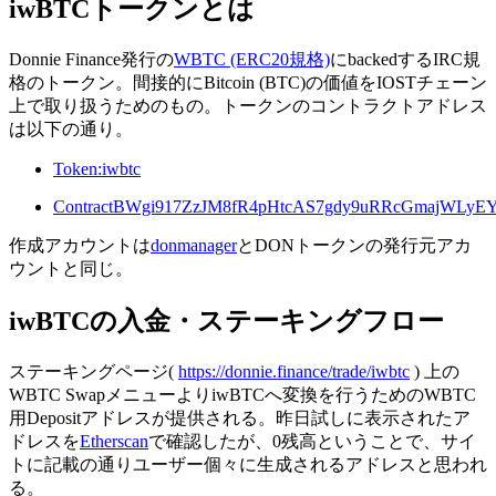
iwBTCトークンとは
Donnie Finance発行の
WBTC (ERC20規格)
にbackedするIRC規
格のトークン。間接的にBitcoin (BTC)の価値をIOSTチェーン
上で取り扱うためのもの。トークンのコントラクトアドレス
は以下の通り。
Token:iwbtc
ContractBWgi917ZzJM8fR4pHtcAS7gdy9uRRcGmajWLy
作成アカウントは
donmanager
とDONトークンの発行元アカ
ウントと同じ。
iwBTCの入金・ステーキングフロー
ステーキングページ(
https://donnie.finance/trade/iwbtc
) 上の
WBTC SwapメニューよりiwBTCへ変換を行うためのWBTC
用Depositアドレスが提供される。昨日試しに表示されたア
ドレスを
Etherscan
で確認したが、0残高ということで、サイ
トに記載の通りユーザー個々に生成されるアドレスと思われ
る。