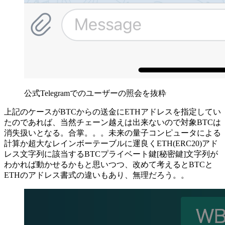
公式Telegramでのユーザーの照会を抜粋
上記のケースがBTCからの送金にETHアドレスを指定してい
たのであれば、当然チェーン越えは出来ないので対象BTCは
消失扱いとなる。合掌。。。未来の量子コンピュータによる
計算か超大なレインボーテーブルに運良くETH(ERC20)アド
レス文字列に該当するBTCプライベート鍵[秘密鍵]文字列が
わかれば動かせるかもと思いつつ、改めて考えるとBTCと
ETHのアドレス書式の違いもあり、無理だろう。。