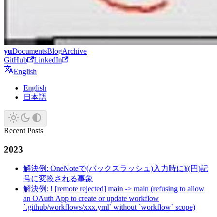
yu
Documents
Blog
Archive
GitHub
LinkedIn
English
English
日本語
Recent Posts
2023
解決例: OneNoteで(バックスラッシュ)入力時に¥(円)記
号に変換される事象
解決例: ! [remote rejected] main -> main (refusing to allow
an OAuth App to create or update workflow
`.github/workflows/xxx.yml` without `workflow` scope)