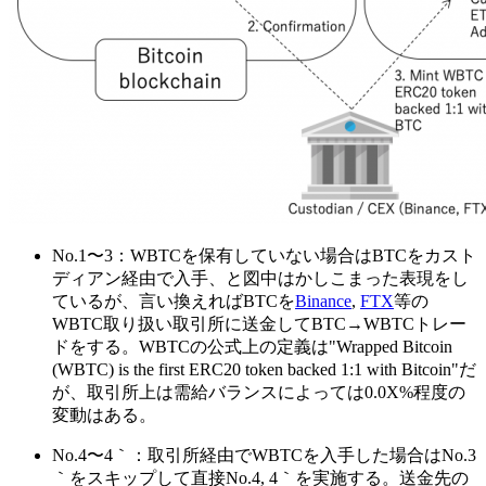
No.1〜3：WBTCを保有していない場合はBTCをカスト
ディアン経由で入手、と図中はかしこまった表現をし
ているが、言い換えればBTCを
Binance
,
FTX
等の
WBTC取り扱い取引所に送金してBTC→WBTCトレー
ドをする。WBTCの公式上の定義は"Wrapped Bitcoin
(WBTC) is the first ERC20 token backed 1:1 with Bitcoin"だ
が、取引所上は需給バランスによっては0.0X%程度の
変動はある。
No.4〜4｀：取引所経由でWBTCを入手した場合はNo.3
｀をスキップして直接No.4, 4｀を実施する。送金先の