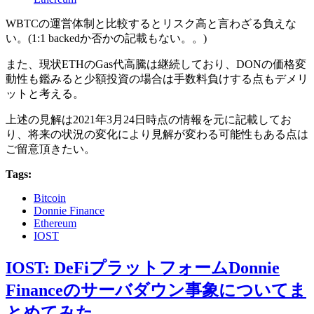
WBTCの運営体制と比較するとリスク高と言わざる負えな
い。(1:1 backedか否かの記載もない。。)
また、現状ETHのGas代高騰は継続しており、DONの価格変
動性も鑑みると少額投資の場合は手数料負けする点もデメリ
ットと考える。
上述の見解は2021年3月24日時点の情報を元に記載してお
り、将来の状況の変化により見解が変わる可能性もある点は
ご留意頂きたい。
Tags:
Bitcoin
Donnie Finance
Ethereum
IOST
IOST: DeFiプラットフォームDonnie
Financeのサーバダウン事象についてま
とめてみた