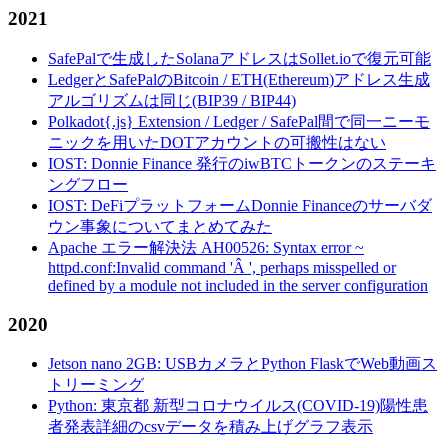
2021
SafePalで生成したSolanaアドレスはSollet.ioで復元可能
LedgerとSafePalのBitcoin / ETH(Ethereum)アドレス生成
アルゴリズムは同じ(BIP39 / BIP44)
Polkadot{.js} Extension / Ledger / SafePal間で同一ニーモ
ニックを用いたDOTアカウントの可搬性はない
IOST: Donnie Finance 発行のiwBTCトークンのステーキ
ングフロー
IOST: DeFiプラットフォームDonnie Financeのサーバダ
ウン事象についてまとめてみた
Apache エラー解決法 AH00526: Syntax error ~
httpd.conf:Invalid command 'Â ', perhaps misspelled or
defined by a module not included in the server configuration
2020
Jetson nano 2GB: USBカメラとPython FlaskでWeb動画ス
トリーミング
Python: 東京都 新型コロナウイルス(COVID-19)陽性患
者発表詳細のcsvデータを積み上げグラフ表示