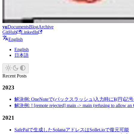
yu
Documents
Blog
Archive
GitHub
LinkedIn
English
English
日本語
Recent Posts
2023
解決例: OneNoteで(バックスラッシュ)入力時に¥(円)
解決例: ! [remote rejected] main -> main (refusing to allow an
2021
SafePalで生成したSolanaアドレスはSollet.ioで復元可能