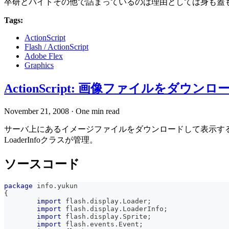
卒研とバイトその他で詰まっているのは理由としては身も蓋
Tags:
ActionScript
Flash / ActionScript
Adobe Flex
Graphics
ActionScript: 画像ファイルをダウンロ
November 21, 2008
·
One min read
サーバ上にあるイメージファイルをダウンロードして表示するサンプル
LoaderInfoクラスが管理。
ソースコード
package
 info
.
yukun
{
import
 flash
.
display
.
Loader
;
import
 flash
.
display
.
LoaderInfo
;
import
 flash
.
display
.
Sprite
;
import
 flash
.
events
.
Event
;