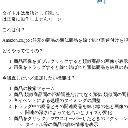
タイトルは反語として読む。
は正常に動作しません<(_ _)>
これは何？
Amazon.co.jpの任意の商品の類似商品を線で結び関連
どうやって使うの？
商品画像をダブルクリックすると類似商品の画像が表示
画像をドラッグすると線で結ばれた類似商品も納豆の糸
今後直したい／追加したい機能は？
商品の検索フォーム
商品-類似商品間の距離調整だけでなく類似-類似間の調
各イベントによる処理のタイミングの調整
ドラッグ中の商品とその関連商品を結ぶ線の色と画像の
関連の深さによって色合いとサイズが変化
商品をクリック／マウスオーバーしたときのアクション
タイトル等の商品の詳細情報を表示