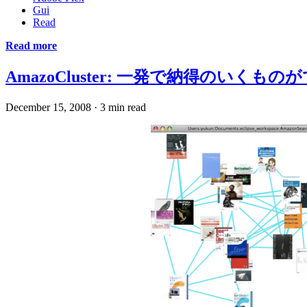
Gui
Read
Read more
AmazoCluster: 一発で納得のいく
December 15, 2008
·
3 min read