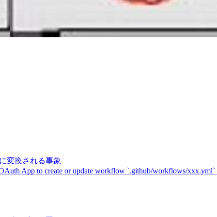
記号に変換される事象
 OAuth App to create or update workflow `.github/workflows/xxx.yml`