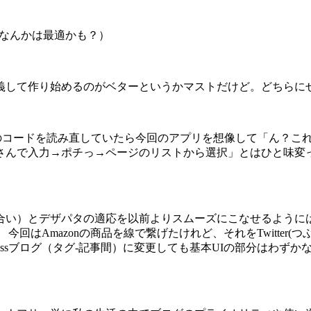
度なんかは最適かも？）
義して作り始めるのがベターというかマストだけど。どちらに
研のコードを読み直していたら今回のアプリを想像して「ん？こ
さんで入力→ポチっ→ページのリストから選択」とはひと味変
合い）とデザパタの適応を以前よりスムーズにこなせるように
はAmazonの商品を線で繋げたけれど、それをTwitter(
WordPressブログ（タグ-記事間）に変更しても基本UIの部分