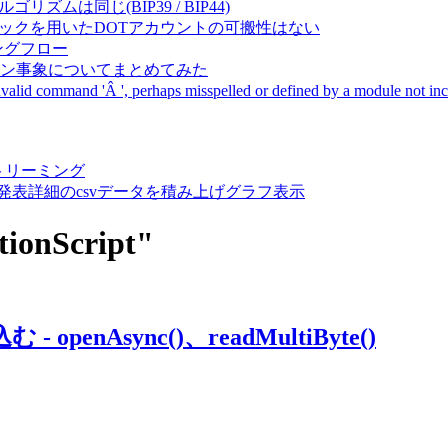
成アルゴリズムは同じ(BIP39 / BIP44)
Pal間で同一ニーモニックを用いたDOTアカウントの可搬性はない
ーキングフロー
サーバダウン事象についてまとめてみた
ommand 'Â ', perhaps misspelled or defined by a module not includ
動画ストリーミング
陽性患者発表詳細のcsvデータを積み上げグラフ表示
ctionScript"
nAsync()、readMultiByte()