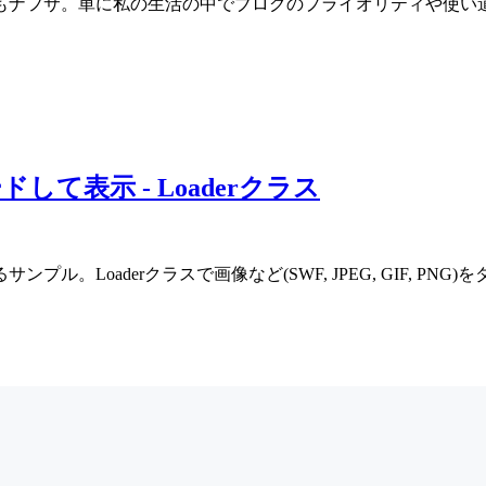
もナフサ。単に私の生活の中でブログのプライオリティや使い
ードして表示 - Loaderクラス
。Loaderクラスで画像など(SWF, JPEG, GIF, P