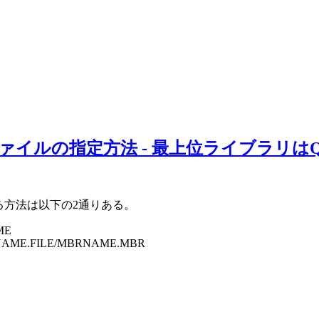
バでのファイルの指定方法 - 最上位ライブラリはQSYS
定する方法は以下の2通りある。
ME
FILENAME.FILE/MBRNAME.MBR