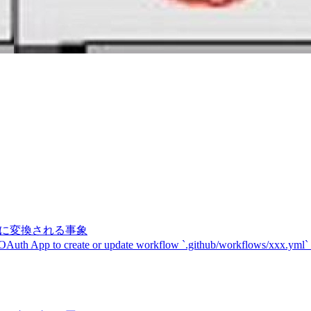
記号に変換される事象
 OAuth App to create or update workflow `.github/workflows/xxx.yml`