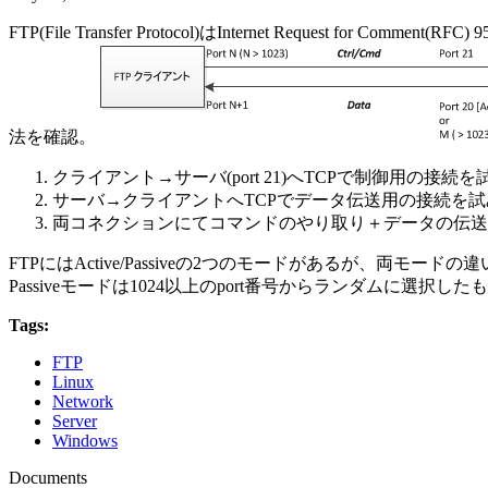
FTP(File Transfer Protocol)はInternet Req
法を確認。
クライアント→サーバ(port 21)へTCPで制御用の接続を
サーバ→クライアントへTCPでデータ伝送用の接続を試
両コネクションにてコマンドのやり取り＋データの伝送
FTPにはActive/Passiveの2つのモードがあるが、両モ
Passiveモードは1024以上のport番号からランダムに選択し
Tags:
FTP
Linux
Network
Server
Windows
Documents