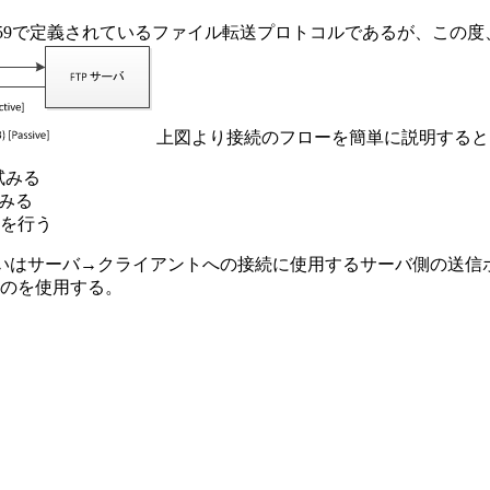
uest for Comment(RFC) 959で定義されているファイル転送プロ
上図より接続のフローを簡単に説明すると
試みる
みる
を行う
ードの違いはサーバ→クライアントへの接続に使用するサーバ側の送信ポー
たものを使用する。