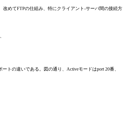
トコルであるが、この度、改めてFTPの仕組み、特にクライアント-サーバ間の接続方
、
トの違いである。図の通り、Activeモードはport 20番、