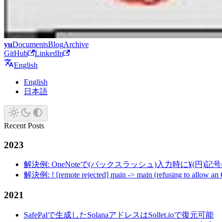
yu
Documents
Blog
Archive
GitHub
LinkedIn
English
English
日本語
Recent Posts
2023
解決例: OneNoteで(バックスラッシュ)入力時に¥(円)
解決例: ! [remote rejected] main -> main (refusing to allow an
2021
SafePalで生成したSolanaアドレスはSollet.ioで復元可能