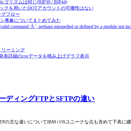
成アルゴリズムは同じ(BIP39 / BIP44)
Pal間で同一ニーモニックを用いたDOTアカウントの可搬性はない
ーキングフロー
サーバダウン事象についてまとめてみた
ommand 'Â ', perhaps misspelled or defined by a module not includ
動画ストリーミング
陽性患者発表詳細のcsvデータを積み上げグラフ表示
トフォワーディングFTPとSFTPの違い
)とSFTPの主な違いについてIBM i OSユニークな点も含めて下表に