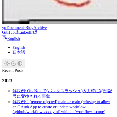
yu
Documents
Blog
Archive
GitHub
LinkedIn
English
English
日本語
Recent Posts
2023
解決例: OneNoteで(バックスラッシュ)入力時に¥(円)記
号に変換される事象
解決例: ! [remote rejected] main -> main (refusing to allow
an OAuth App to create or update workflow
`.github/workflows/xxx.yml` without `workflow` scope)