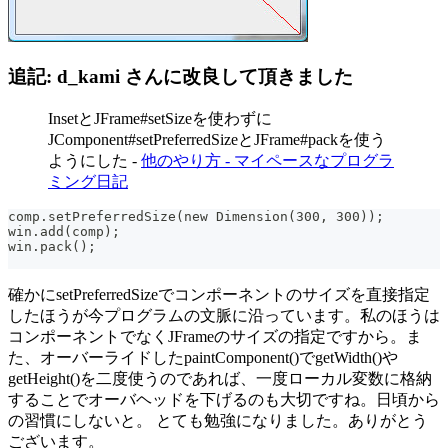
追記: d_kami さんに改良して頂きました
InsetとJFrame#setSizeを使わずに
JComponent#setPreferredSizeとJFrame#packを使う
ようにした -
他のやり方 - マイペースなプログラ
ミング日記
comp.setPreferredSize(new Dimension(300, 300));
win.add(comp);
win.pack();
確かにsetPreferredSizeでコンポーネントのサイズを直接指定
したほうが今プログラムの文脈に沿っています。私のほうは
コンポーネントでなくJFrameのサイズの指定ですから。ま
た、オーバーライドしたpaintComponent()でgetWidth()や
getHeight()を二度使うのであれば、一度ローカル変数に格納
することでオーバヘッドを下げるのも大切ですね。日頃から
の習慣にしないと。 とても勉強になりました。ありがとう
ございます。