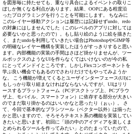
を図形毎に持たせても、重なり具合によるイベントの取りこ
ぼしか無くなる利点があります。結果、OOPにある程度沿
ったプログラミングを行うことを可能にします。 ちなみに
このレイヤー移動アクションは履歴には記録せずundo、redo
の対象にはしませんでした（このレベルのアプリに対しては
必要ないかと思ったので）。もし貼り絵のように絵を描きた
く、またundoを利用していきたい場合はPhotoshopやGIMP等
の明確なレイヤー機構を実装したほうがすっきりすると思い
ます。内部機能の実装の手間はさほど掛かりませんが、ツー
ルボックスのようなUIを作らなくてはいけないのが今の私
にとってメンドイところです。しかしFlexコンポーネントを
学ぶ良い機会でもあるのでさわりだけでもやってみようか
な。 こう機能が増えてくるとユーザインターフェース(UI)に
もしっかり取り組まなければならないんですが、UIはリリ
ースするプラットフォーム（PCデスクトップ上、PCブラウ
ザ上、モバイル、スマートフォン）に依存する部分が大きい
のでまだ取り掛かるのはいいかなと思ったり（ぉぃ）。 さ
て、今回で基本的なブラシツール（ベクター以外）は揃った
かと思いますので、そろそろテキスト系の機能を実装してい
きたいと思います。初回に「頭の中のアイディアを楽しくま
とめられるツールを作ってみたい」とのたまっていたので、