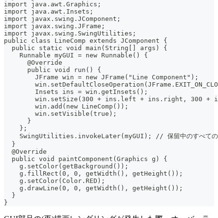
import java.awt.Graphics;
import java.awt.Insets;
import javax.swing.JComponent;
import javax.swing.JFrame;
import javax.swing.SwingUtilities;
public class LineComp extends JComponent {
  public static void main(String[] args) {
    Runnable myGUI = new Runnable() {
      @Override
      public void run() {
        JFrame win = new JFrame("Line Component");
        win.setDefaultCloseOperation(JFrame.EXIT_ON_CLO
        Insets ins = win.getInsets();
        win.setSize(300 + ins.left + ins.right, 300 + i
        win.add(new LineComp());
        win.setVisible(true);
      }
    };
    SwingUtilities.invokeLater(myGUI); // 保留中
  }
  @Override
  public void paintComponent(Graphics g) {
    g.setColor(getBackground());
    g.fillRect(0, 0, getWidth(), getHeight());
    g.setColor(Color.RED);
    g.drawLine(0, 0, getWidth(), getHeight());
  }
}