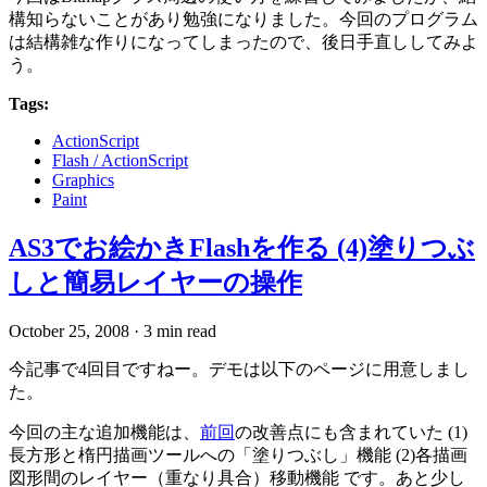
構知らないことがあり勉強になりました。今回のプログラム
は結構雑な作りになってしまったので、後日手直ししてみよ
う。
Tags:
ActionScript
Flash / ActionScript
Graphics
Paint
AS3でお絵かきFlashを作る (4)塗りつぶ
しと簡易レイヤーの操作
October 25, 2008
·
3 min read
今記事で4回目ですねー。デモは以下のページに用意しまし
た。
今回の主な追加機能は、
前回
の改善点にも含まれていた (1)
長方形と楕円描画ツールへの「塗りつぶし」機能 (2)各描画
図形間のレイヤー（重なり具合）移動機能 です。あと少し