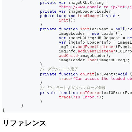
private
var
 imageURL
:
String 
=
"http://www.google.co.jp/intl/
private
var
 imageLoader
:
Loader
;
public
function
LoadImage
(
)
:
void
{
init
(
)
;
}
private
function
init
(
e
:
Event 
=
null
)
:
v
			imageLoader 
=
new
Loader
(
)
;
var
 imageURLreq
:
URLRequest 
=
ne
var
 imgInfo
:
LoaderInfo 
=
 imageL
			imgInfo
.
addEventListener
(
Event
.
			imgInfo
.
addEventListener
(
IOErro
addChild
(
imageLoader
)
;
			imageLoader
.
load
(
imageURLreq
)
;
}
// ダウンロード完了
private
function
onInit
(
e
:
Event
)
:
void
{
trace
(
"Can access the loaded ob
}
// IOエラーによりダウンロード失敗
private
function
onIOerror
(
e
:
IOErrorEve
trace
(
"IO Error."
)
;
}
}
}
リファレンス