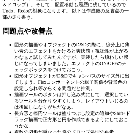
＆ドロップ）。そして、配置移動も履歴に残しているので
Undo、Redoの対象になります。 以下は作成後の反省点の一
部の走り書き。
問題点や改善点
図形の描画やオブジェクトのD&Dの際に、線分上に薄
い青のエフェクトをかけると爽快感＋視認性が上がる
かなぁと試してみたんですが、実装したら煩わしい感
じになってしまいました。エフェクトのON/OFFのチ
ェックボックスをつけておこう。
図形オブジェクトがD&Dでキャンバスのサイズ外に出
てしまう。Flexコンポーネントの親子関係や背景色の
設定し忘れ等からくる問題だと推測。
描画ツールのボタンは押し込み式にして、選択してい
るツールを分かりやすくしよう。レイアウトいじるの
は後回しになりがちだなぁ。
長方形と楕円ツールは塗りつぶし設定の追加やShift+ド
ラッグ描画で正方形と円を作成できるようにしておこ
うかな。
複数の図形が重なった際のドロップ処理の再考。