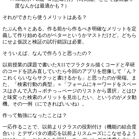
度なんかは最適かも？）
それができたら使うメリットはある？
たぶん色々とある。作る前から作るべき明確なメリットを定
義して作り始めるのがベターというかマストだけど。どちら
にせよ仮説と検証の試行錯誤は必要。
そういえば、なんで作ろうと思ったの？
以前授業の課題で書いたX11でフラクタル描くコードと卒研
のコードを読み直していたら今回のアプリを想像して「ん？
これくらいならサクッと書けるかも」と思ったのが発端。ま
た、「検索行動の典型」＝「フォームにキーワードをスペー
スはさんで入力→ポチっ→ページのリストから選択」とはひ
と味変った検索のメリットを見出したい、というのがメタ動
機。その一例（にできればいいね）。
作って勉強になったことは？
一応作ることで、以前よりクラスの役割付け（機能の結合度
合い）とデザパタの適応を以前よりスムーズにこなせるよう