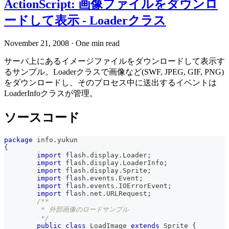
ActionScript: 画像ファイルをダウンロ
ードして表示 - Loaderクラス
November 21, 2008
·
One min read
サーバ上にあるイメージファイルをダウンロードして表示す
るサンプル。Loaderクラスで画像など(SWF, JPEG, GIF, PNG)
をダウンロードし、そのプロセス中に送出するイベントは
LoaderInfoクラスが管理。
ソースコード
package
 info
.
yukun
{
import
 flash
.
display
.
Loader
;
import
 flash
.
display
.
LoaderInfo
;
import
 flash
.
display
.
Sprite
;
import
 flash
.
events
.
Event
;
import
 flash
.
events
.
IOErrorEvent
;
import
 flash
.
net
.
URLRequest
;
/**
	 * 外部画像のロードサンプル
	 */
public
class
LoadImage
extends
Sprite
{