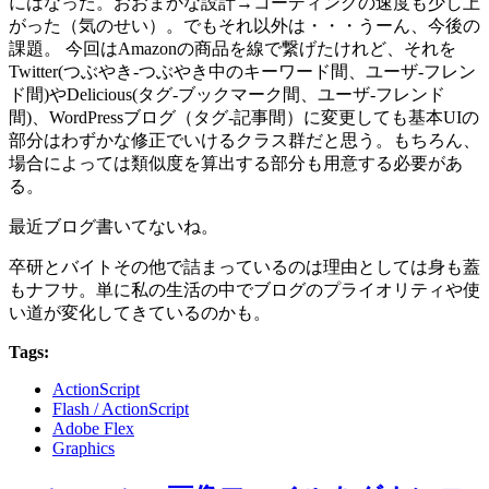
にはなった。おおまかな設計→コーディングの速度も少し上
がった（気のせい）。でもそれ以外は・・・うーん、今後の
課題。 今回はAmazonの商品を線で繋げたけれど、それを
Twitter(つぶやき-つぶやき中のキーワード間、ユーザ-フレン
ド間)やDelicious(タグ-ブックマーク間、ユーザ-フレンド
間)、WordPressブログ（タグ-記事間）に変更しても基本UIの
部分はわずかな修正でいけるクラス群だと思う。もちろん、
場合によっては類似度を算出する部分も用意する必要があ
る。
最近ブログ書いてないね。
卒研とバイトその他で詰まっているのは理由としては身も蓋
もナフサ。単に私の生活の中でブログのプライオリティや使
い道が変化してきているのかも。
Tags:
ActionScript
Flash / ActionScript
Adobe Flex
Graphics