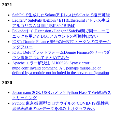
2021
SafePalで生成したSolanaアドレスはSollet.ioで復元可能
LedgerとSafePalのBitcoin / ETH(Ethereum)アドレス生成
アルゴリズムは同じ(BIP39 / BIP44)
Polkadot{.js} Extension / Ledger / SafePal間で同一ニーモ
ニックを用いたDOTアカウントの可搬性はない
IOST: Donnie Finance 発行のiwBTCトークンのステーキ
ングフロー
IOST: DeFiプラットフォームDonnie Financeのサーバダ
ウン事象についてまとめてみた
Apache エラー解決法 AH00526: Syntax error ~
httpd.conf:Invalid command 'Â ', perhaps misspelled or
defined by a module not included in the server configuration
2020
Jetson nano 2GB: USBカメラとPython FlaskでWeb動画ス
トリーミング
Python: 東京都 新型コロナウイルス(COVID-19)陽性患
者発表詳細のcsvデータを積み上げグラフ表示