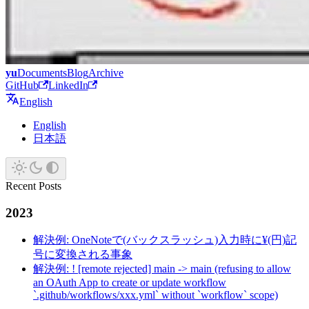
yu
Documents
Blog
Archive
GitHub
LinkedIn
English
English
日本語
Recent Posts
2023
解決例: OneNoteで(バックスラッシュ)入力時に¥(円)記
号に変換される事象
解決例: ! [remote rejected] main -> main (refusing to allow
an OAuth App to create or update workflow
`.github/workflows/xxx.yml` without `workflow` scope)