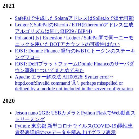
2021
SafePalで生成したSolanaアドレスはSollet.ioで復元可能
LedgerとSafePalのBitcoin / ETH(Ethereum)アドレス生成
アルゴリズムは同じ(BIP39 / BIP44)
Polkadot{.js} Extension / Ledger / SafePal間で同一ニーモ
ニックを用いたDOTアカウントの可搬性はない
IOST: Donnie Finance 発行のiwBTCトークンのステーキ
ングフロー
IOST: DeFiプラットフォームDonnie Financeのサーバダ
ウン事象についてまとめてみた
Apache エラー解決法 AH00526: Syntax error ~
httpd.conf:Invalid command 'Â ', perhaps misspelled or
defined by a module not included in the server configuration
2020
Jetson nano 2GB: USBカメラとPython FlaskでWeb動画ス
トリーミング
Python: 東京都 新型コロナウイルス(COVID-19)陽性患
者発表詳細のcsvデータを積み上げグラフ表示