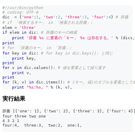
#!/usr/bin/python
# coding: UTF-8
dic  
=
{
'one'
:
1
,
'two'
:
2
,
'three'
:
3
,
'four'
:
4
}
# 辞書
# if 「検索するキー」 in 「検索される辞書」:
elem 
=
'three'
if
 elem 
in
 dic
:
# 辞書のキーの検索
print
'辞書 %s に要素の「キー」 %s は存在する。'
%
(
dics
,
print
# for 「辞書のキー」 in 「辞書」:
for
 key 
in
 dic
:
# for key in dic.keys(): と同じ
print
 key
,
print
for
 v 
in
 dic
.
values
(
)
:
# 値を要素として繰り返す
print
 v
,
print
for
(
k
,
 v
)
in
 dic
.
items
(
)
:
# (キー, 値)のタプルを要素として
print
"%s:%s, "
%
(
k
,
 v
)
,
実行結果
辞書 [{'one': 1}, {'two': 2}, {'three': 3}, {'four
four three two one
4 3 2 1
four:4,  three:3,  two:2,  one:1,