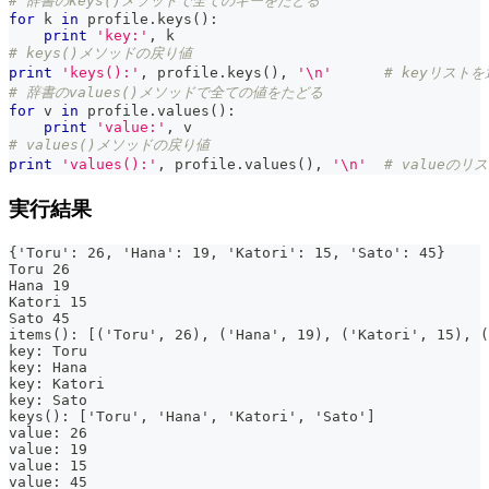
# 辞書のkeys()メソッドで全てのキーをたどる
for
 k 
in
 profile
.
keys
(
)
:
print
'key:'
,
 k
# keys()メソッドの戻り値
print
'keys():'
,
 profile
.
keys
(
)
,
'\n'
# keyリスト
# 辞書のvalues()メソッドで全ての値をたどる
for
 v 
in
 profile
.
values
(
)
:
print
'value:'
,
 v
# values()メソッドの戻り値
print
'values():'
,
 profile
.
values
(
)
,
'\n'
# valueの
実行結果
{'Toru': 26, 'Hana': 19, 'Katori': 15, 'Sato': 45}
Toru 26
Hana 19
Katori 15
Sato 45
items(): [('Toru', 26), ('Hana', 19), ('Katori', 15), (
key: Toru
key: Hana
key: Katori
key: Sato
keys(): ['Toru', 'Hana', 'Katori', 'Sato']
value: 26
value: 19
value: 15
value: 45