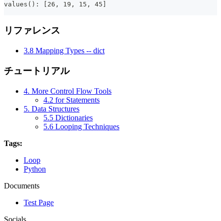
values(): [26, 19, 15, 45]
リファレンス
3.8 Mapping Types -- dict
チュートリアル
4. More Control Flow Tools
4.2 for Statements
5. Data Structures
5.5 Dictionaries
5.6 Looping Techniques
Tags:
Loop
Python
Documents
Test Page
Socials