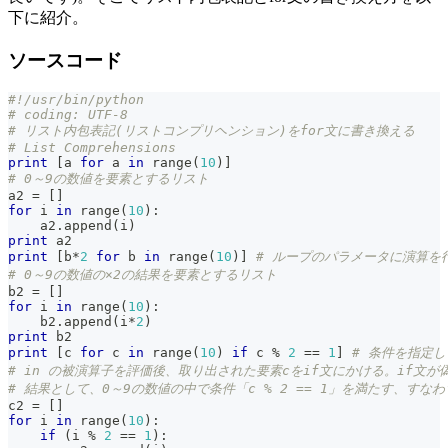
下に紹介。
ソースコード
#!/usr/bin/python
# coding: UTF-8
# リスト内包表記(リストコンプリヘンション)をfor文に書き換える
# List Comprehensions
print
[
a 
for
 a 
in
range
(
10
)
]
# 0～9の数値を要素とするリスト
a2 
=
[
]
for
 i 
in
range
(
10
)
:
    a2
.
append
(
i
)
print
 a2
print
[
b
*
2
for
 b 
in
range
(
10
)
]
# ループのパラメータに演算を
# 0～9の数値の×2の結果を要素とするリスト
b2 
=
[
]
for
 i 
in
range
(
10
)
:
    b2
.
append
(
i
*
2
)
print
 b2
print
[
c 
for
 c 
in
range
(
10
)
if
 c 
%
2
==
1
]
# 条件を指定
# in の被演算子を評価後、取り出された要素cをif文にかける。if文
# 結果として、0～9の数値の中で条件「c % 2 == 1」を満たす、す
c2 
=
[
]
for
 i 
in
range
(
10
)
:
if
(
i 
%
2
==
1
)
: