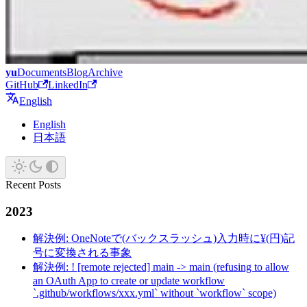
yu
Documents
Blog
Archive
GitHub
LinkedIn
English
English
日本語
Recent Posts
2023
解決例: OneNoteで(バックスラッシュ)入力時に¥(円)記
号に変換される事象
解決例: ! [remote rejected] main -> main (refusing to allow
an OAuth App to create or update workflow
`.github/workflows/xxx.yml` without `workflow` scope)