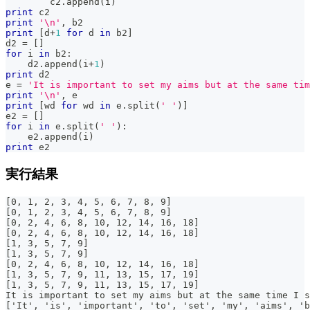
        c2
.
append
(
i
)
print
 c2
print
'\n'
,
 b2
print
[
d
+
1
for
 d 
in
 b2
]
d2 
=
[
]
for
 i 
in
 b2
:
    d2
.
append
(
i
+
1
)
print
 d2
e 
=
'It is important to set my aims but at the same tim
print
'\n'
,
 e
print
[
wd 
for
 wd 
in
 e
.
split
(
' '
)
]
e2 
=
[
]
for
 i 
in
 e
.
split
(
' '
)
:
    e2
.
append
(
i
)
print
 e2
実行結果
[0, 1, 2, 3, 4, 5, 6, 7, 8, 9]
[0, 1, 2, 3, 4, 5, 6, 7, 8, 9]
[0, 2, 4, 6, 8, 10, 12, 14, 16, 18]
[0, 2, 4, 6, 8, 10, 12, 14, 16, 18]
[1, 3, 5, 7, 9]
[1, 3, 5, 7, 9]
[0, 2, 4, 6, 8, 10, 12, 14, 16, 18]
[1, 3, 5, 7, 9, 11, 13, 15, 17, 19]
[1, 3, 5, 7, 9, 11, 13, 15, 17, 19]
It is important to set my aims but at the same time I s
['It', 'is', 'important', 'to', 'set', 'my', 'aims', 'b