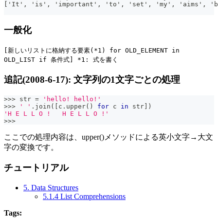
['It', 'is', 'important', 'to', 'set', 'my', 'aims', 'b
一般化
[新しいリストに格納する要素(*1) for OLD_ELEMENT in
OLD_LIST if 条件式] *1: 式を書く
追記(2008-6-17): 文字列の1文字ごとの処理
>>
>
str
=
'hello! hello!'
>>
>
' '
.
join
(
[
c
.
upper
(
)
for
 c 
in
str
]
)
'H E L L O !   H E L L O !'
>>
>
ここでの処理内容は、upper()メソッドによる英小文字→大文
字の変換です。
チュートリアル
5. Data Structures
5.1.4 List Comprehensions
Tags: