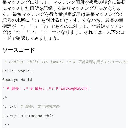
長マッチングに対して、マッチング箇所が複数の場合に最初
にマッチした箇所を記録する最短マッチング方法がありま
す。 最短マッチングを行う量指定記号は最長マッチングの
記号の
末尾に「?」を付ける
だけです。すなわち、最長の量
指定が「*」「+」「?」であるのに対して、**最短マッチン
グは「*?」「+?」「??」**となります。それでは、以下のコ
ードで確認してみましょう。
ソースコード
# coding: Shift_JIS import re # 正規表現を扱うモジュールの
Hello! World!!
Goodbye World
' # 最長: .* # 最短: .*? PrintRegMatch('
.
*
'
,
 txt
)
# 最長: 文字列末尾の
にマッチ PrintRegMatch
(
'
.
*
?