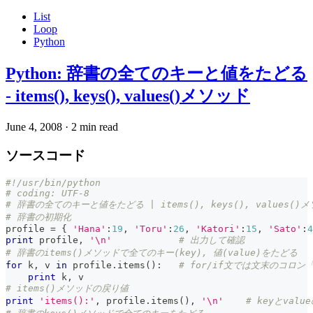
List
Loop
Python
Python: 辞書の全てのキーと値をたどる
- items(), keys(), values()メソッド
June 4, 2008
·
2 min read
ソースコード
#!/usr/bin/python
# coding: UTF-8
# 辞書の全てのキーと値をたどる | items(), keys(), values(
# 辞書の初期化
profile 
=
{
'Hana'
:
19
,
'Toru'
:
26
,
'Katori'
:
15
,
'Sato'
:
4
print
 profile
,
'\n'
# 出力して確認
# 辞書のitems()メソッドで全てのキー(key), 値(value)をたどる
for
 k
,
 v 
in
 profile
.
items
(
)
:
# for/if文では文末のコロ
print
 k
,
 v
# items()メソッドの戻り値
print
'items():'
,
 profile
.
items
(
)
,
'\n'
# keyとva