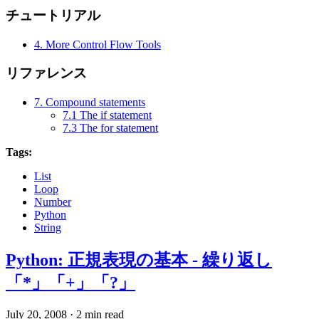
チュートリアル
4. More Control Flow Tools
リファレンス
7. Compound statements
7.1 The if statement
7.3 The for statement
Tags:
List
Loop
Number
Python
String
Python: 正規表現の基本 - 繰り返し
「*」「+」「?」
July 20, 2008
·
2 min read