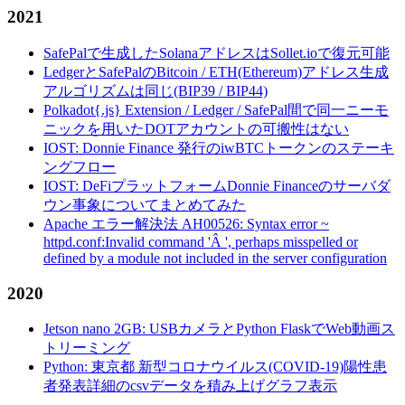
2021
SafePalで生成したSolanaアドレスはSollet.ioで復元可能
LedgerとSafePalのBitcoin / ETH(Ethereum)アドレス生成
アルゴリズムは同じ(BIP39 / BIP44)
Polkadot{.js} Extension / Ledger / SafePal間で同一ニーモ
ニックを用いたDOTアカウントの可搬性はない
IOST: Donnie Finance 発行のiwBTCトークンのステーキ
ングフロー
IOST: DeFiプラットフォームDonnie Financeのサーバダ
ウン事象についてまとめてみた
Apache エラー解決法 AH00526: Syntax error ~
httpd.conf:Invalid command 'Â ', perhaps misspelled or
defined by a module not included in the server configuration
2020
Jetson nano 2GB: USBカメラとPython FlaskでWeb動画ス
トリーミング
Python: 東京都 新型コロナウイルス(COVID-19)陽性患
者発表詳細のcsvデータを積み上げグラフ表示