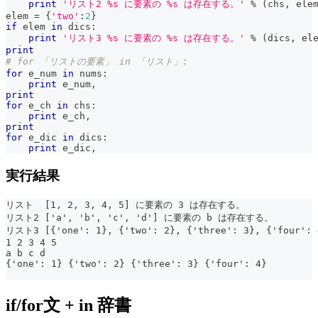
print
'リスト2 %s に要素の %s は存在する。'
%
(
chs
,
 ele
elem 
=
{
'two'
:
2
}
if
 elem 
in
 dics
:
print
'リスト3 %s に要素の %s は存在する。'
%
(
dics
,
 el
print
# for 「リストの要素」 in 「リスト」:
for
 e_num 
in
 nums
:
print
 e_num
,
print
for
 e_ch 
in
 chs
:
print
 e_ch
,
print
for
 e_dic 
in
 dics
:
print
 e_dic
,
実行結果
リスト  [1, 2, 3, 4, 5] に要素の 3 は存在する。
リスト2 ['a', 'b', 'c', 'd'] に要素の b は存在する。
リスト3 [{'one': 1}, {'two': 2}, {'three': 3}, {'fou
1 2 3 4 5
a b c d
{'one': 1} {'two': 2} {'three': 3} {'four': 4}
if/for文 + in 辞書