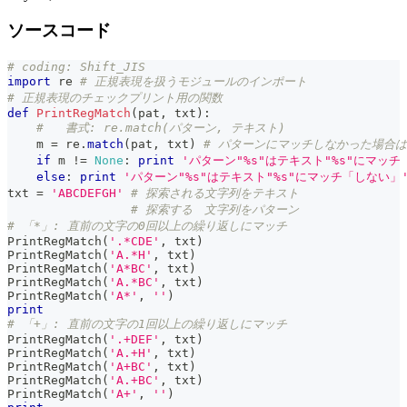
ソースコード
# coding: Shift_JIS
import
 re 
# 正規表現を扱うモジュールのインポート
# 正規表現のチェックプリント用の関数
def
PrintRegMatch
(
pat
,
 txt
)
:
#   書式: re.match(パターン, テキスト)
    m 
=
 re
.
match
(
pat
,
 txt
)
# パターンにマッチしなかった場合は
if
 m 
!=
None
:
print
'パターン"%s"はテキスト"%s"にマッチ
else
:
print
'パターン"%s"はテキスト"%s"にマッチ「しない」
txt 
=
'ABCDEFGH'
# 探索される文字列をテキスト
# 探索する　文字列をパターン
# 「*」: 直前の文字の0回以上の繰り返しにマッチ
PrintRegMatch
(
'.*CDE'
,
 txt
)
PrintRegMatch
(
'A.*H'
,
 txt
)
PrintRegMatch
(
'A*BC'
,
 txt
)
PrintRegMatch
(
'A.*BC'
,
 txt
)
PrintRegMatch
(
'A*'
,
''
)
print
# 「+」: 直前の文字の1回以上の繰り返しにマッチ
PrintRegMatch
(
'.+DEF'
,
 txt
)
PrintRegMatch
(
'A.+H'
,
 txt
)
PrintRegMatch
(
'A+BC'
,
 txt
)
PrintRegMatch
(
'A.+BC'
,
 txt
)
PrintRegMatch
(
'A+'
,
''
)