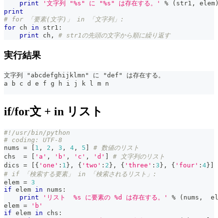
print
'文字列 "%s" に "%s" は存在する。'
%
(
str1
,
 elem
print
# for 「要素(文字)」 in 「文字列」:
for
 ch 
in
 str1
:
print
 ch
,
# str1の先頭の文字から順に繰り返す
実行結果
文字列 "abcdefghijklmn" に "def" は存在する。
a b c d e f g h i j k l m n
if/for文 + in リスト
#!/usr/bin/python
# coding: UTF-8
nums 
=
[
1
,
2
,
3
,
4
,
5
]
# 数値のリスト
chs  
=
[
'a'
,
'b'
,
'c'
,
'd'
]
# 文字列のリスト
dics 
=
[
{
'one'
:
1
}
,
{
'two'
:
2
}
,
{
'three'
:
3
}
,
{
'four'
:
4
}
]
# if 「検索する要素」 in 「検索されるリスト」:
elem 
=
3
if
 elem 
in
 nums
:
print
'リスト  %s に要素の %d は存在する。'
%
(
nums
,
  e
elem 
=
'b'
if
 elem 
in
 chs
: