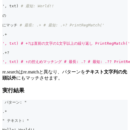
'
,
 txt
)
# 最短: World!!
の
にマッチ 
# 最長: .+ # 最短: .+? PrintRegMatch('
.
+
', txt) # +?は直前の文字の1文字以上の繰り返し PrintRegMatch('
.
+
?
', txt) # ↑の控えめマッチング # 最長: .? # 最短: .?? PrintRe
re.searchはre.matchと異なり、パターンを
テキスト文字列の先
頭以外
にもマッチさせます。
実行結果
 パターン: "
.*
" テキスト: "
Hello! World!!