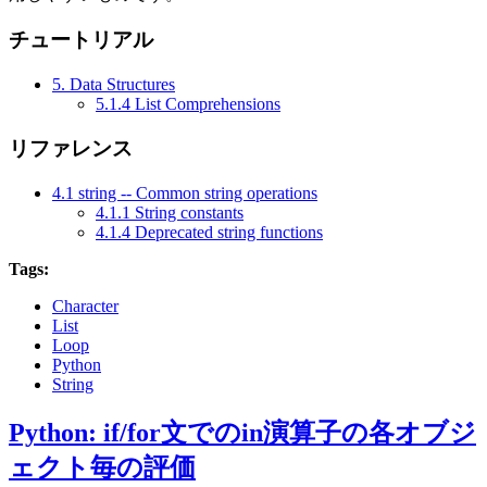
チュートリアル
5. Data Structures
5.1.4 List Comprehensions
リファレンス
4.1 string -- Common string operations
4.1.1 String constants
4.1.4 Deprecated string functions
Tags:
Character
List
Loop
Python
String
Python: if/for文でのin演算子の各オブジ
ェクト毎の評価