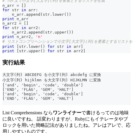
# for文で小文字[大文字](列)を要素とするリストを生成
n_arr 
=
[
]
for
str
in
 arr
:
    n_arr
.
append
(
str
.
lower
(
)
)
print
 n_arr
n_arr2 
=
[
]
for
str
in
 arr2
:
    n_arr2
.
append
(
str
.
upper
(
)
)
print
 n_arr2
,
'n'
# リストコンプリヘンションで小文字[大文字](列)を要素とするリストを
print
[
str
.
lower
(
)
for
str
in
 arr
]
print
[
str
.
upper
(
)
for
str
in
 arr2
]
実行結果
大文字(列) ABCDEFG を小文字(列) abcdefg に変換
小文字(列) hijklmn を大文字(列) HIJKLMN に変換
['and', 'begin', 'code', 'double']
['END', 'FLAG', 'GEM', 'HALT']
['and', 'begin', 'code', 'double']
['END', 'FLAG', 'GEM', 'HALT']
List Comprehensions なら
ワンライナー
で書けるってのは地味
に良いですね。 話変わりますが、Rubyにもイテレータやブ
ロックを用いた簡略記法がありましたね。アレはアレで、応
用しやすいものです。