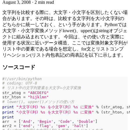
August 3, 2008
·
2 min read
文字列を比較する際に、大文字・小文字を区別したくない場
合があります。その時は、比較する文字列を大/小文字列の
どちらかに統一しておく、という手があります。Pythonでは
大文字・小文字変換メソッドlower()、upper()はstringオブジェ
クトに組み込まれています。 今回は、その使い方と実際に
使用する状況に近いデータ構造、ここでは変換対象文字列が
リスト中の要素である場合を想定し、for文とリストコンプ
リヘンション(リスト内包表記)の両表記を以下に示します。
ソースコード
#!/usr/bin/python
# coding: UTF-8
# リスト中の文字列要素を大文字⇔小文字変換
str_atog 
=
"ABCDEFG"
str_hton 
=
"hijklmn"
# lower(), upper()メソッドの使い方
print
"大文字(列) %s を小文字(列) %s に変換"
%
(
str_atog
,
 s
print
"小文字(列) %s を大文字(列) %s に変換"
%
(
str_hton
,
 s
print
arr  
=
[
'And'
,
'Begin'
,
'Code'
,
'Double'
]
arr2 
=
[
'end'
,
'flag'
,
'gem'
,
'halt'
]