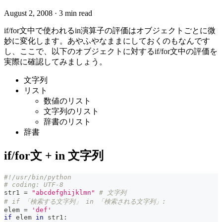
August 2, 2008
·
3 min read
if/for文中で使われるin演算子の評価はオブジェクトごとに微
妙に変化します。あやふやなままにしておくのもなんです
し、ここで、以下のオブジェクトに対するif/for文中の評価を
実際に確認してみましょう。
文字列
リスト
数値のリスト
文字列のリスト
辞書のリスト
辞書
if/for文 + in 文字列
#!/usr/bin/python
# coding: UTF-8
str1 
=
"abcdefghijklmn"
# 文字列
# if 「検索する文字列」 in 「検索される文字列」:
elem 
=
'def'
if
 elem 
in
 str1
: