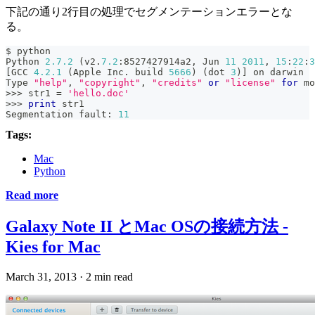
下記の通り2行目の処理でセグメンテーションエラーとな
る。
$ python
Python 
2.7
.2
(
v2
.
7.2
:
8527427914a2
,
 Jun 
11
2011
,
15
:
22
:
3
[
GCC 
4.2
.1
(
Apple Inc
.
 build 
5666
)
(
dot 
3
)
]
 on darwin
Type 
"help"
,
"copyright"
,
"credits"
or
"license"
for
 mo
>>
>
 str1 
=
'hello.doc'
>>
>
print
 str1
Segmentation fault
:
11
Tags:
Mac
Python
Read more
Galaxy Note II とMac OSの接続方法 -
Kies for Mac
March 31, 2013
·
2 min read