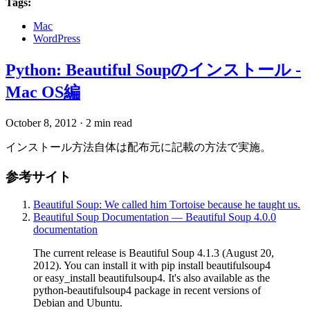
Tags:
Mac
WordPress
Python: Beautiful Soupのインストール -
Mac OS編
October 8, 2012
·
2 min read
インストール方法自体は配布元に記載の方法で実施。
参考サイト
Beautiful Soup: We called him Tortoise because he taught us.
Beautiful Soup Documentation — Beautiful Soup 4.0.0
documentation
The current release is Beautiful Soup 4.1.3 (August 20,
2012). You can install it with pip install beautifulsoup4
or easy_install beautifulsoup4. It's also available as the
python-beautifulsoup4 package in recent versions of
Debian and Ubuntu.