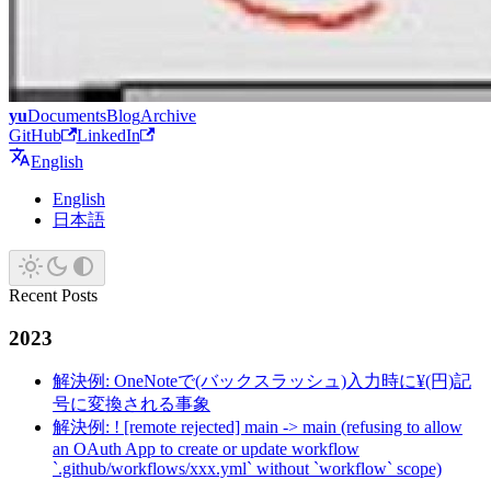
yu
Documents
Blog
Archive
GitHub
LinkedIn
English
English
日本語
Recent Posts
2023
解決例: OneNoteで(バックスラッシュ)入力時に¥(円)記
号に変換される事象
解決例: ! [remote rejected] main -> main (refusing to allow
an OAuth App to create or update workflow
`.github/workflows/xxx.yml` without `workflow` scope)