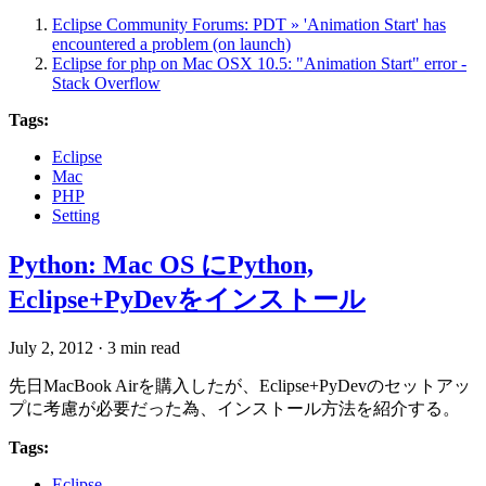
Eclipse Community Forums: PDT » 'Animation Start' has
encountered a problem (on launch)
Eclipse for php on Mac OSX 10.5: "Animation Start" error -
Stack Overflow
Tags:
Eclipse
Mac
PHP
Setting
Python: Mac OS にPython,
Eclipse+PyDevをインストール
July 2, 2012
·
3 min read
先日MacBook Airを購入したが、Eclipse+PyDevのセットアッ
プに考慮が必要だった為、インストール方法を紹介する。
Tags:
Eclipse