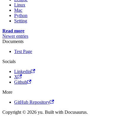
Linux
Mac
Python
Setting
Read more
Newer entries
Documents
Test Page
Socials
Linkedin
X
Github
More
GitHub Repository
Copyright © 2026 yu. Built with Docusaurus.