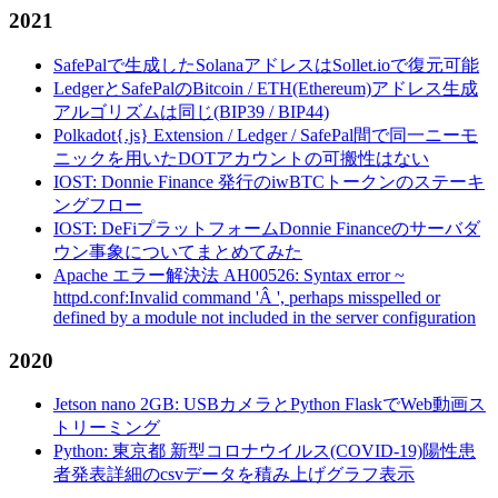
2021
SafePalで生成したSolanaアドレスはSollet.ioで復元可能
LedgerとSafePalのBitcoin / ETH(Ethereum)アドレス生成
アルゴリズムは同じ(BIP39 / BIP44)
Polkadot{.js} Extension / Ledger / SafePal間で同一ニーモ
ニックを用いたDOTアカウントの可搬性はない
IOST: Donnie Finance 発行のiwBTCトークンのステーキ
ングフロー
IOST: DeFiプラットフォームDonnie Financeのサーバダ
ウン事象についてまとめてみた
Apache エラー解決法 AH00526: Syntax error ~
httpd.conf:Invalid command 'Â ', perhaps misspelled or
defined by a module not included in the server configuration
2020
Jetson nano 2GB: USBカメラとPython FlaskでWeb動画ス
トリーミング
Python: 東京都 新型コロナウイルス(COVID-19)陽性患
者発表詳細のcsvデータを積み上げグラフ表示