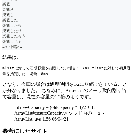
楽観
楽観さ
楽観し
楽観した
楽観したら
楽観したり
楽観したろう
楽観しちゃ
…< 中略>…
結果は、
mlistに対して初期容量を指定しない場合：17ms mlistに対して初期容
量を指定した 場合：8ms
となり、今回の場合は処理時間を1/2に短縮できていること
が分かりました。 ちなみに、ArrayListのメモリ動的割り当
て容量は、現在の容量の1.5倍のようです。
int newCapacity = (oldCapacity * 3)/2 + 1;
ArrayList#ensureCapacityメソッド内の一文 -
ArrayList.java 1.56 06/04/21
参考にしたサイト