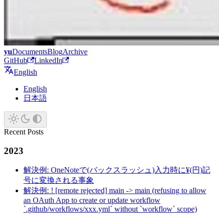
yu
Documents
Blog
Archive
GitHub
LinkedIn
English
English
日本語
Recent Posts
2023
解決例: OneNoteで(バックスラッシュ)入力時に¥(円)記
号に変換される事象
解決例: ! [remote rejected] main -> main (refusing to allow
an OAuth App to create or update workflow
`.github/workflows/xxx.yml` without `workflow` scope)