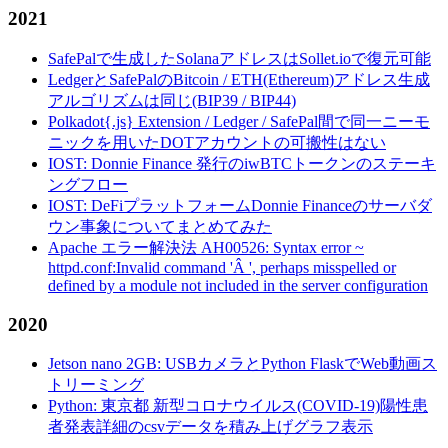
2021
SafePalで生成したSolanaアドレスはSollet.ioで復元可能
LedgerとSafePalのBitcoin / ETH(Ethereum)アドレス生成
アルゴリズムは同じ(BIP39 / BIP44)
Polkadot{.js} Extension / Ledger / SafePal間で同一ニーモ
ニックを用いたDOTアカウントの可搬性はない
IOST: Donnie Finance 発行のiwBTCトークンのステーキ
ングフロー
IOST: DeFiプラットフォームDonnie Financeのサーバダ
ウン事象についてまとめてみた
Apache エラー解決法 AH00526: Syntax error ~
httpd.conf:Invalid command 'Â ', perhaps misspelled or
defined by a module not included in the server configuration
2020
Jetson nano 2GB: USBカメラとPython FlaskでWeb動画ス
トリーミング
Python: 東京都 新型コロナウイルス(COVID-19)陽性患
者発表詳細のcsvデータを積み上げグラフ表示