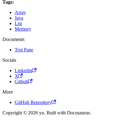
Tags:
Array
Java
List
Memory
Documents
Test Page
Socials
Linkedin
X
Github
More
GitHub Repository
Copyright © 2026 yu. Built with Docusaurus.