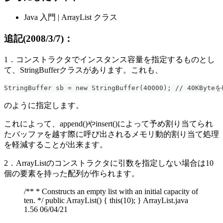
Java 入門 | ArrayList クラス
追記(2008/3/7)：
1．コンストラクタでインスタンス容量を指定するものとし
て、StringBufferクラスがあります。これも、
StringBuffer sb = new StringBuffer(40000); // 40KByte
のように指定します。
これによって、append()やinsert()によって予め割り当てられ
たバッファを越す際に呼び出されるメモリ動的割り当て処理
を軽減することが出来ます。
2．ArrayListのコンストラクタに引数を指定しない場合は10
個の要素を持った配列が作られます。
/** * Constructs an empty list with an initial capacity of
ten. */ public ArrayList() { this(10); } ArrayList.java
1.56 06/04/21