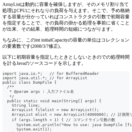
ArrayListは動的に容量を確保しますが、そのメモリ割り当て
処理はCPUにそれなりの負荷を与えます。そこで、予め格納
する容量が分かっていればコンストラクタの引数で初期容量
を指定することで、その負荷の掛かる処理を事前に省くこと
が出来、その結果、処理時間の短縮につながります。
ちなみに、このint initialCapacityの容量の単位はコレクション
の要素数です(2008/3/7修正)。
以下に初期容量を指定したときとしないときのでの処理時間
を計るJavaのソースコードを示します。
import java.io.*;   // for BufferedReader
import java.util.*; // for ArrayList
public class DumpFile {
  /**
   * @param args : 入力ファイル名
   */
  public static void main(String[] args) {
    String line;
    ArrayList filelist = new ArrayList();
    ArrayList mlist = new ArrayList(4000000); //
    if (args.length < 1) { // コマンドライン引数の数
      System.out.println("How to use: java DumpFile [fi
      System.exit(1);