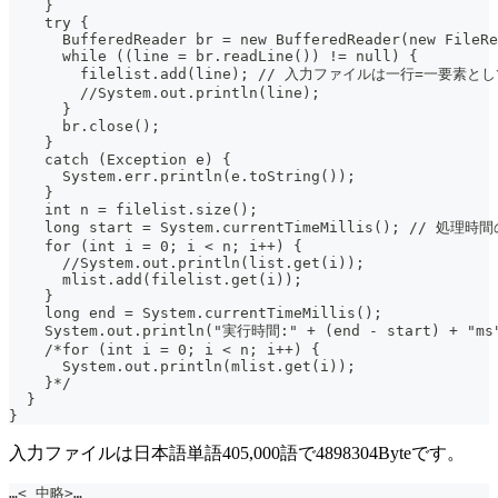
    }
    try {
      BufferedReader br = new BufferedReader(new FileRe
      while ((line = br.readLine()) != null) {
        filelist.add(line); // 入力ファイルは一行=一要素と
        //System.out.println(line);
      }
      br.close();
    }
    catch (Exception e) {
      System.err.println(e.toString());
    }
    int n = filelist.size();
    long start = System.currentTimeMillis(); // 処理
    for (int i = 0; i < n; i++) {
      //System.out.println(list.get(i));
      mlist.add(filelist.get(i));
    }
    long end = System.currentTimeMillis();
    System.out.println("実行時間:" + (end - start) + "ms
    /*for (int i = 0; i < n; i++) {
      System.out.println(mlist.get(i));
    }*/
  }
}
入力ファイルは日本語単語405,000語で4898304Byteです。
…< 中略>…