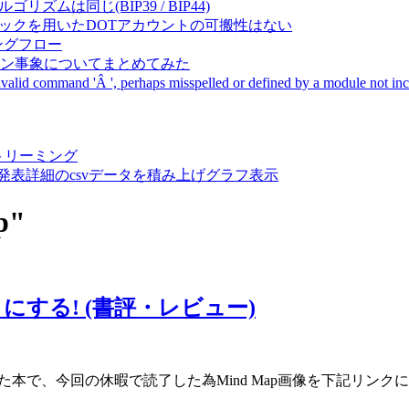
成アルゴリズムは同じ(BIP39 / BIP44)
Pal間で同一ニーモニックを用いたDOTアカウントの可搬性はない
ーキングフロー
サーバダウン事象についてまとめてみた
ommand 'Â ', perhaps misspelled or defined by a module not includ
動画ストリーミング
陽性患者発表詳細のcsvデータを積み上げグラフ表示
p"
ノにする! (書評・レビュー)
た本で、今回の休暇で読了した為Mind Map画像を下記リンクにu