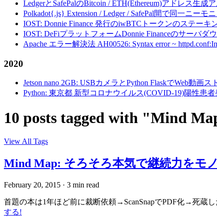
LedgerとSafePalのBitcoin / ETH(Ethereum)アドレス生
Polkadot{.js} Extension / Ledger / Safe
IOST: Donnie Finance 発行のiwBTCトークンのステ
IOST: DeFiプラットフォームDonnie Financeの
Apache エラー解決法 AH00526: Syntax error ~ httpd.conf:Invalid c
2020
Jetson nano 2GB: USBカメラとPython FlaskでWeb
Python: 東京都 新型コロナウイルス(COVID-19)
10 posts tagged with "Mind Ma
View All Tags
Mind Map: そろそろ本気で継続力をモ
February 20, 2015
·
3 min read
首題の本は1年ほど前に裁断依頼→ScanSnapでPDF化→死蔵し
する!