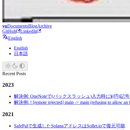
yu
Documents
Blog
Archive
GitHub
LinkedIn
English
English
日本語
Recent Posts
2023
解決例: OneNoteで(バックスラッシュ)入力時に¥(円)
解決例: ! [remote rejected] main -> main (refusing to allow an
2021
SafePalで生成したSolanaアドレスはSollet.ioで復元可能