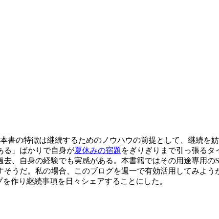
。。。 本書の特徴は継続するためのノウハウの前提として、継続
ある」ばかりで自身が
夏休みの宿題
をぎりぎりまで引っ張るタ
過去、自身の経験でも実感がある。本書籍ではその用途専用のS
だ。私の場合、このブログを週一で有効活用してみようかと思う。 追
ループを作り継続事項を日々シェアすることにした。