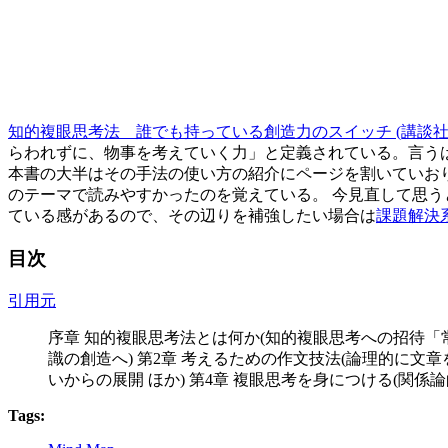
知的複眼思考法 誰でも持っている創造力のスイッチ (講談社
らわれずに、物事を考えていく力」と定義されている。言うは
本書の大半はその手法の使い方の紹介にページを割いていお
のテーマで読みやすかったのを覚えている。 今見直して思うと
ている感があるので、その辺りを補強したい場合は
課題解決
目次
引用元
序章 知的複眼思考法とは何か(知的複眼思考への招待「
識の創造へ) 第2章 考えるための作文技法(論理的に文
いからの展開 ほか) 第4章 複眼思考を身につける(関係
Tags: