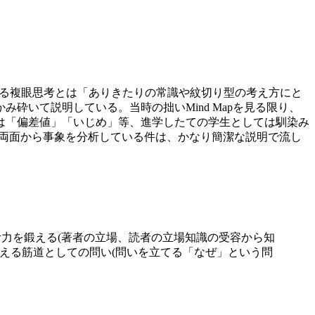
ている複眼思考とは「ありきたりの常識や紋切り型の考え方にと
いて説明している。当時の拙いMind Mapを見る限り、
は「偏差値」「いじめ」等、進学したての学生としては馴染み
果の両面から事象を分析している件は、かなり簡潔な説明で流し
思考力を鍛える(著者の立場、読者の立場知識の受容から知
―考える筋道としての問い(問いを立てる「なぜ」という問