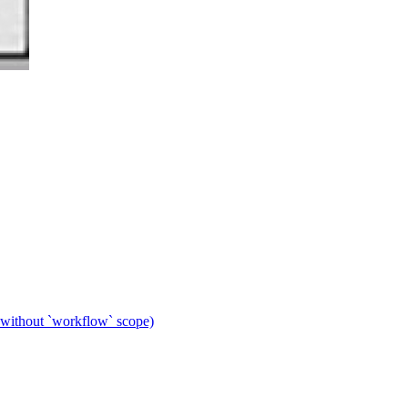
 without `workflow` scope)