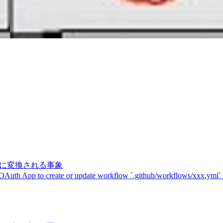
記号に変換される事象
 OAuth App to create or update workflow `.github/workflows/xxx.yml`