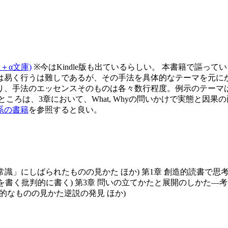
＋α文庫)
※今はKindle版も出ているらしい。 本書籍で謳っ
易く行うは難しであるが、その手法を具体的なテーマを元にかみ砕
り、手法のエッセンスそのものは各々数行程度。例示のテーマ
ころは、3章において、What, Whyの問いかけで実態と因
系の書籍
を参照すると良い。
常識」にしばられたものの見かた ほか) 第1章 創造的読書で
章を書く批判的に書く) 第3章 問いの立てかたと展開のしかた
論的なものの見かた逆説の発見 ほか)