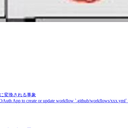
記号に変換される事象
 OAuth App to create or update workflow `.github/workflows/xxx.yml`