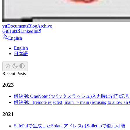
yu
Documents
Blog
Archive
GitHub
LinkedIn
English
English
日本語
Recent Posts
2023
解決例: OneNoteで(バックスラッシュ)入力時に¥(円)
解決例: ! [remote rejected] main -> main (refusing to allow an
2021
SafePalで生成したSolanaアドレスはSollet.ioで復元可能