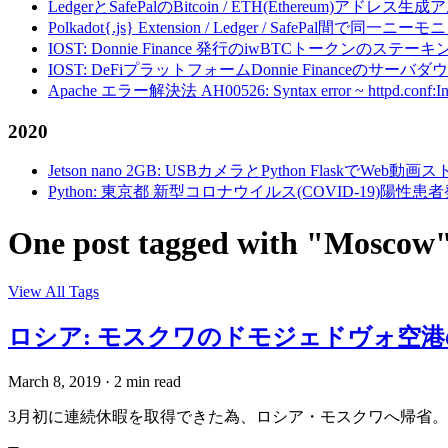
LedgerとSafePalのBitcoin / ETH(Ethereum)アドレス生
Polkadot{.js} Extension / Ledger / Safe
IOST: Donnie Finance 発行のiwBTCトークンのステ
IOST: DeFiプラットフォームDonnie Financeの
Apache エラー解決法 AH00526: Syntax error ~ httpd.conf:Invalid c
2020
Jetson nano 2GB: USBカメラとPython FlaskでWeb
Python: 東京都 新型コロナウイルス(COVID-19)
One post tagged with "Moscow
View All Tags
ロシア: モスクワのドモジェドヴォ空港
March 8, 2019
·
2 min read
3月初に連続休暇を取得できた為、ロシア・モスクワへ帰省。