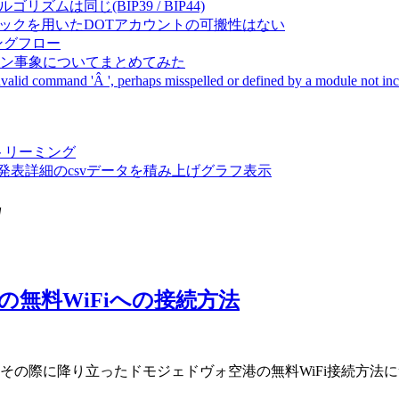
成アルゴリズムは同じ(BIP39 / BIP44)
Pal間で同一ニーモニックを用いたDOTアカウントの可搬性はない
ーキングフロー
サーバダウン事象についてまとめてみた
ommand 'Â ', perhaps misspelled or defined by a module not includ
動画ストリーミング
陽性患者発表詳細のcsvデータを積み上げグラフ表示
"
の無料WiFiへの接続方法
その際に降り立ったドモジェドヴォ空港の無料WiFi接続方法