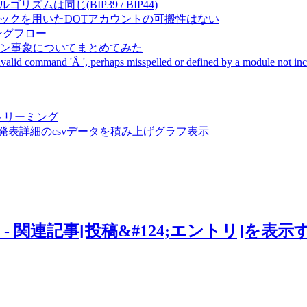
成アルゴリズムは同じ(BIP39 / BIP44)
Pal間で同一ニーモニックを用いたDOTアカウントの可搬性はない
ーキングフロー
サーバダウン事象についてまとめてみた
ommand 'Â ', perhaps misspelled or defined by a module not includ
動画ストリーミング
陽性患者発表詳細のcsvデータを積み上げグラフ表示
紹介と設定例 - 関連記事[投稿&#124;エントリ]