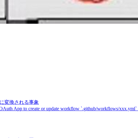
記号に変換される事象
 OAuth App to create or update workflow `.github/workflows/xxx.yml`