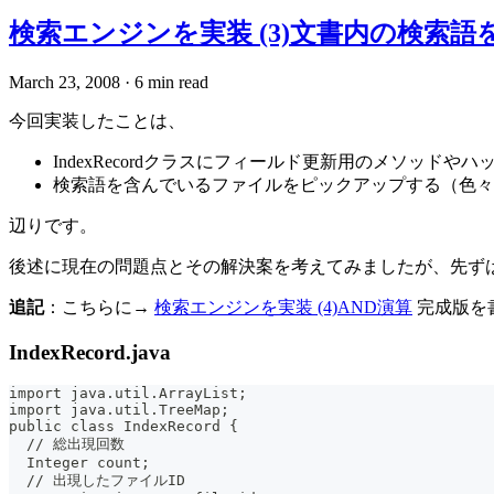
検索エンジンを実装 (3)文書内の検索語
March 23, 2008
·
6 min read
今回実装したことは、
IndexRecordクラスにフィールド更新用のメソッド
検索語を含んでいるファイルをピックアップする（色々
辺りです。
後述に現在の問題点とその解決案を考えてみましたが、先ずは
追記
：こちらに→
検索エンジンを実装 (4)AND演算
完成版を書
IndexRecord.java
import java.util.ArrayList;
import java.util.TreeMap;
public class IndexRecord {
  // 総出現回数
  Integer count;
  // 出現したファイルID