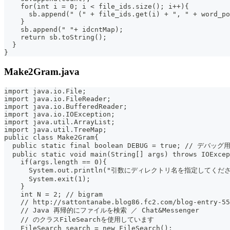
    for(int i = 0; i < file_ids.size(); i++){
      sb.append(" (" + file_ids.get(i) + ", " + word_po
    }
    sb.append(" "+ idcntMap);
    return sb.toString();
  }
}
Make2Gram.java
import java.io.File;
import java.io.FileReader;
import java.io.BufferedReader;
import java.io.IOException;
import java.util.ArrayList;
import java.util.TreeMap;
public class Make2Gram{
  public static final boolean DEBUG = true; // デバッ
  public static void main(String[] args) throws IOExcep
    if(args.length == 0){
      System.out.println("引数にディレクトリ名を指定してくださ
      System.exit(1);
    }
    int N = 2; // bigram
    // http://sattontanabe.blog86.fc2.com/blog-entry-55
    // Java 再帰的にファイルを検索 ／ Chat&Messenger
    // のクラスFileSearchを使用しています
    FileSearch search = new FileSearch();