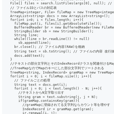
    File[] files = search.listFiles(args[0], null)
    // ファイルIDとパスの対応表
    TreeMap<integer, File> fileMap = new TreeMap<intege
    ArrayList<string> docs = new ArrayList<string>();
    for(int i=0; i < files.length; i++){
      fileMap.put(i, files[i].getAbsoluteFile());
      BufferedReader br = new BufferedReader(new FileRe
      StringBuilder sb = new StringBuilder();
      String line;
      while((line = br.readLine()) != null)
        sb.append(line);
      br.close(); // ファイル内容(RAW)を格納
      String text = sb.toString(); // ファイルの内容 改行
      docs.add(text);
    }
    //テキストの部分文字列とそのIndexRecordクラスを関連付けるMa
    //TreeMapなのでMapのキーにした部分文字列でソートされる
    TreeMap<string, IndexRecord> gramMap = new TreeMap<
    for(int i = 0; i < fileMap.size(); i++){
      // ファイルごとの処理
      String text = docs.get(i);
      for(int j = 0; j < text.length() - N; j++){
        //テキストからN文字取り出す
        String gram = text.substring(j, j + N);
        if(gramMap.containsKey(gram)){
          //gramMapに登録されてる文字列ならカウント等を増やす
          IndexRecord ir = gramMap.get(gram);
          ir.renewal(i, j);