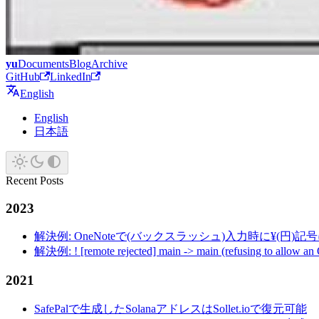
yu
Documents
Blog
Archive
GitHub
LinkedIn
English
English
日本語
Recent Posts
2023
解決例: OneNoteで(バックスラッシュ)入力時に¥(円)
解決例: ! [remote rejected] main -> main (refusing to allow an
2021
SafePalで生成したSolanaアドレスはSollet.ioで復元可能