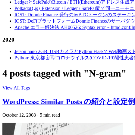
LedgerとSafePalのBitcoin / ETH(Ethereum)アドレス生
Polkadot{.js} Extension / Ledger / Safe
IOST: Donnie Finance 発行のiwBTCトークンのステ
IOST: DeFiプラットフォームDonnie Financeの
Apache エラー解決法 AH00526: Syntax error ~ httpd.conf:Invalid c
2020
Jetson nano 2GB: USBカメラとPython FlaskでWeb
Python: 東京都 新型コロナウイルス(COVID-19)
4 posts tagged with "N-gram"
View All Tags
WordPress: Similar Posts の
October 12, 2008
·
5 min read