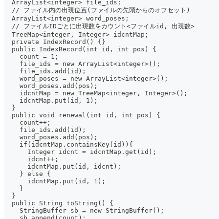
  ArrayList<integer> file_ids;
  // ファイル内の出現位置(ファイルの先頭からのオフセット)
  ArrayList<integer> word_poses;
  // ファイルIDごとに出現数をカウント<ファイルid, 出現数>
  TreeMap<integer, Integer> idcntMap;
  private IndexRecord() {}
  public IndexRecord(int id, int pos) {
    count = 1;
    file_ids = new ArrayList<integer>();
    file_ids.add(id);
    word_poses = new ArrayList<integer>();
    word_poses.add(pos);
    idcntMap = new TreeMap<integer, Integer>();
    idcntMap.put(id, 1);
  }
  public void renewal(int id, int pos) {
    count++;
    file_ids.add(id);
    word_poses.add(pos);
    if(idcntMap.containsKey(id)){
      Integer idcnt = idcntMap.get(id);
      idcnt++;
      idcntMap.put(id, idcnt);
    } else {
      idcntMap.put(id, 1);
    }
  }
  public String toString() {
    StringBuffer sb = new StringBuffer();
    sb.append(count);