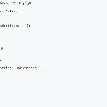
; // 全てのファイルを取得
r, File>();
ader(files[i]));
抜き
p
string, IndexRecord>();