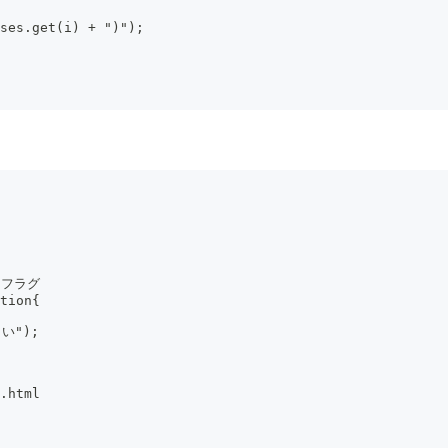
ses.get(i) + ")");
グ用フラグ
tion{
い");
.html