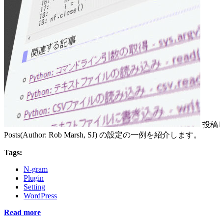
投稿
Posts(Author: Rob Marsh, SJ) の設定の一例を紹介します。
Tags:
N-gram
Plugin
Setting
WordPress
Read more