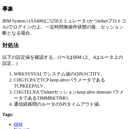
事象
IBM System i (AS400)に5250エミュレータ (かつtelnetプロトコ
ル)でログインの上、一定時間無操作状態の後、セッション
断となる場合。
対処法
以下の設定値を確認する。(1〜3はIBM i上、4はルータ上の
設定。)
WRKSYSVALでシステム値のQINACTITV。
CHGTCPAでTCP keep aliveパラメータである
TCPKEEPALV。
CHGTELNAでtelnetセッションkeep alive timeoutパラメ
ータであるTIMMRKTIMO。
通信経路間のルータのSPIタイムアウト値。
Tags:
IBM