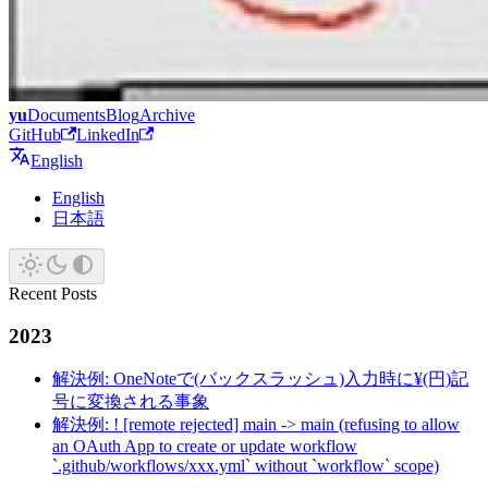
yu
Documents
Blog
Archive
GitHub
LinkedIn
English
English
日本語
Recent Posts
2023
解決例: OneNoteで(バックスラッシュ)入力時に¥(円)記
号に変換される事象
解決例: ! [remote rejected] main -> main (refusing to allow
an OAuth App to create or update workflow
`.github/workflows/xxx.yml` without `workflow` scope)