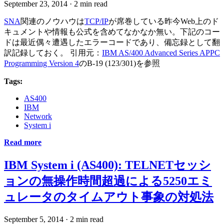
September 23, 2014
·
2 min read
SNA
関連のノウハウは
TCP/IP
が席巻している昨今Web上のド
キュメントや情報も公式を含めてなかなか無い。下記のコー
ドは最近偶々遭遇したエラーコードであり、備忘録として翻
訳記録しておく。 引用元：
IBM AS/400 Advanced Series APPC
Programming Version 4
のB-19 (123/301)を参照
Tags:
AS400
IBM
Network
System i
Read more
IBM System i (AS400): TELNETセッシ
ョンの無操作時間超過による5250エミ
ュレータのタイムアウト事象の対処法
September 5, 2014
·
2 min read