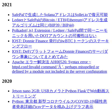
2021
SafePalで生成したSolanaアドレスはSollet.ioで復元可能
LedgerとSafePalのBitcoin / ETH(Ethereum)アドレス生成
アルゴリズムは同じ(BIP39 / BIP44)
Polkadot{.js} Extension / Ledger / SafePal間で同一ニーモ
ニックを用いたDOTアカウントの可搬性はない
IOST: Donnie Finance 発行のiwBTCトークンのステーキ
ングフロー
IOST: DeFiプラットフォームDonnie Financeのサーバダ
ウン事象についてまとめてみた
Apache エラー解決法 AH00526: Syntax error ~
httpd.conf:Invalid command 'Â ', perhaps misspelled or
defined by a module not included in the server configuration
2020
Jetson nano 2GB: USBカメラとPython FlaskでWeb動画ス
トリーミング
Python: 東京都 新型コロナウイルス(COVID-19)陽性患
者発表詳細のcsvデータを積み上げグラフ表示