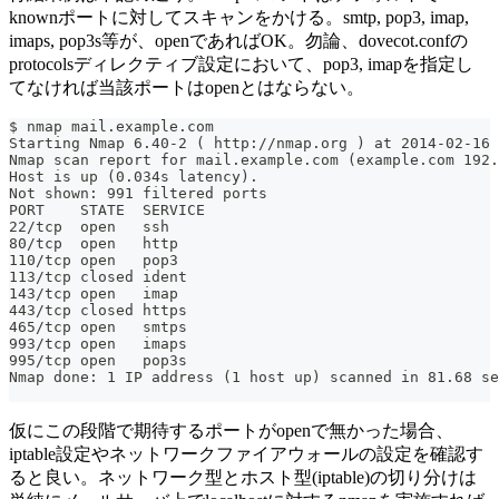
knownポートに対してスキャンをかける。smtp, pop3, imap,
imaps, pop3s等が、openであればOK。勿論、dovecot.confの
protocolsディレクティブ設定において、pop3, imapを指定し
てなければ当該ポートはopenとはならない。
$ nmap mail.example.com
Starting Nmap 6.40-2 ( http://nmap.org ) at 2014-02-16 
Nmap scan report for mail.example.com (example.com 192.
Host is up (0.034s latency).
Not shown: 991 filtered ports
PORT    STATE  SERVICE
22/tcp  open   ssh
80/tcp  open   http
110/tcp open   pop3
113/tcp closed ident
143/tcp open   imap
443/tcp closed https
465/tcp open   smtps
993/tcp open   imaps
995/tcp open   pop3s
Nmap done: 1 IP address (1 host up) scanned in 81.68 se
仮にこの段階で期待するポートがopenで無かった場合、
iptable設定やネットワークファイアウォールの設定を確認す
ると良い。ネットワーク型とホスト型(iptable)の切り分けは