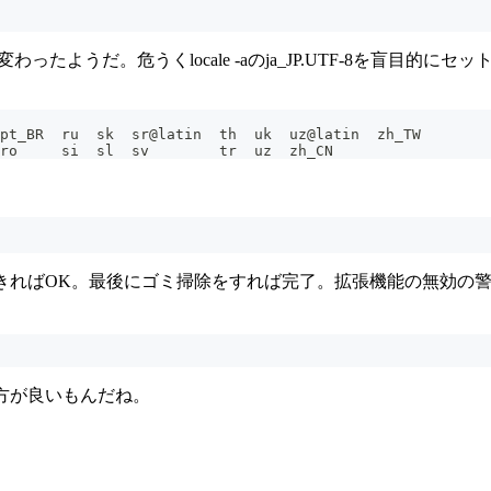
。危うくlocale -aのja_JP.UTF-8を盲目的にセットするところだっ
ar  bn	cs  de	en_GB  et  fr  hi  hu  it  ko  nb  pl  pt_BR  ru  sk  sr@latin	th  uk	uz@latin  zh_TW
bg  ca	da  el	es     fi  gl  hr  id  ja  lt  nl  pt  ro     si  sl  sv	tr  uz	zh_CN
できればOK。最後にゴミ掃除をすれば完了。拡張機能の無効の
方が良いもんだね。