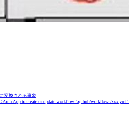
記号に変換される事象
 OAuth App to create or update workflow `.github/workflows/xxx.yml`