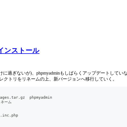
ド・インストール
けに過ぎないが)、phpmyadminもしばらくアップデートし
nディレクトリをリネームの上、新バージョンへ移行していく。
-languages.tar.gz  phpmyadmin
をリネーム
.inc.php