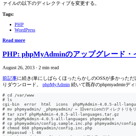
ァイルの以下のディレクティブを変更する。
Tags:
PHP
WordPress
Read more
PHP: phpMyAdminのアップグレー
August 26, 2013
·
2 min read
前記事
に続き(単にしばらくほったらかしのOSSが多かっただ
りダウンロード。
phpMyAdmin
続いて既存のphpmyadmi
# cd /var/www
# ls
cgi-bin  error	html  icons  phpMyAdmin-4.0.5-all
# mv phpmyadmin/ _phpmyadmin/ ← 旧versionのディレクトリ
# tar xzvf phpMyAdmin-4.0.5-all-languages.tar.gz
# mv phpMyAdmin-4.0.5-all-languages phpmyadmin
# cp phpmyadmin/config.sample.inc.php phpmyadmin/config
# chmod 660 phpmyadmin/config.inc.php
# mkpasswd -l 46