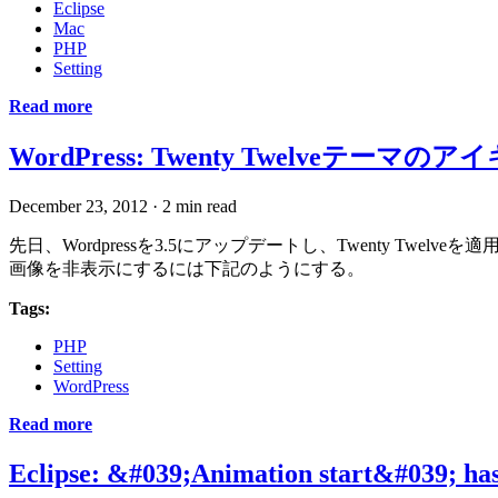
Eclipse
Mac
PHP
Setting
Read more
WordPress: Twenty Twelveテ
December 23, 2012
·
2 min read
先日、Wordpressを3.5にアップデートし、Twenty
画像を非表示にするには下記のようにする。
Tags:
PHP
Setting
WordPress
Read more
Eclipse: &#039;Animation start&#039; 