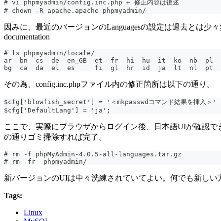
# vi phpmyadmin/config.inc.php ← 修正内容は後述
# chown -R apache.apache phpmyadmin/
因みに、最近のバージョンのLanguagesの設定は過去とは少々変わったようだ
documentation
# ls phpmyadmin/locale/
その為、config.inc.phpファイル内の修正箇所は以下の通り。
$cfg['blowfish_secret'] = '＜mkpasswdコマンド結果を挿入＞'
$cfg['DefaultLang'] = 'ja';
ここで、実際にブラウザからログイン後、日本語UIが確認
の通りゴミ掃除すれば完了。
# rm -f phpMyAdmin-4.0.5-all-languages.tar.gz
# rm -fr _phpmyadmin/
新バージョンのUIは中々洗練されていてよい。何でも新しい
Tags:
Linux