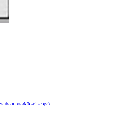
 without `workflow` scope)