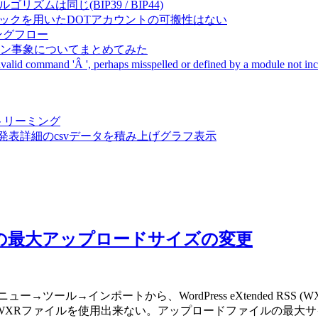
成アルゴリズムは同じ(BIP39 / BIP44)
Pal間で同一ニーモニックを用いたDOTアカウントの可搬性はない
ーキングフロー
サーバダウン事象についてまとめてみた
ommand 'Â ', perhaps misspelled or defined by a module not includ
動画ストリーミング
陽性患者発表詳細のcsvデータを積み上げグラフ表示
XR)の最大アップロードサイズの変更
→ツール→インポートから、WordPress eXtended RSS 
ァイルを使用出来ない。アップロードファイルの最大サイズを変更するに