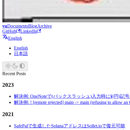
yu
Documents
Blog
Archive
GitHub
LinkedIn
English
English
日本語
Recent Posts
2023
解決例: OneNoteで(バックスラッシュ)入力時に¥(円)
解決例: ! [remote rejected] main -> main (refusing to allow an
2021
SafePalで生成したSolanaアドレスはSollet.ioで復元可能