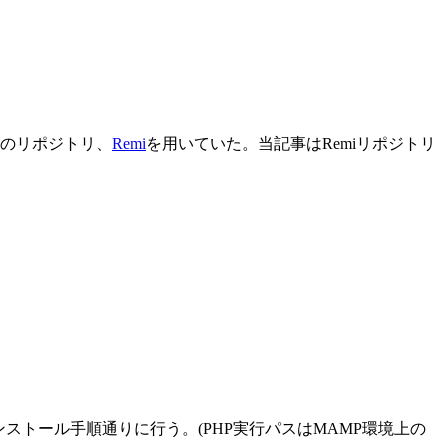
ーのリポジトリ、
Remi
を用いていた。当記事はRemiリポジトリ
インストール手順通りに行う。(PHP実行パスはMAMP環境上の