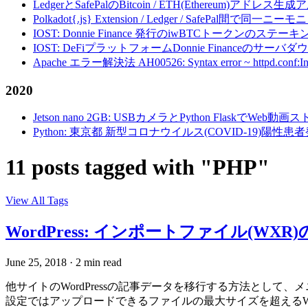
LedgerとSafePalのBitcoin / ETH(Ethereum)アドレス生
Polkadot{.js} Extension / Ledger / Safe
IOST: Donnie Finance 発行のiwBTCトークンのステ
IOST: DeFiプラットフォームDonnie Financeの
Apache エラー解決法 AH00526: Syntax error ~ httpd.conf:Invalid c
2020
Jetson nano 2GB: USBカメラとPython FlaskでWeb
Python: 東京都 新型コロナウイルス(COVID-19)
11 posts tagged with "PHP"
View All Tags
WordPress: インポートファイル(W
June 25, 2018
·
2 min read
他サイトのWordPressの記事データを移行する方法として、メニュー
設定ではアップロードできるファイルの最大サイズを超えるWXRフ