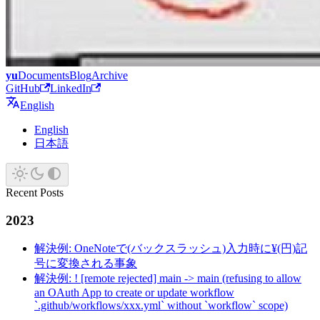
yu
Documents
Blog
Archive
GitHub
LinkedIn
English
English
日本語
Recent Posts
2023
解決例: OneNoteで(バックスラッシュ)入力時に¥(円)記
号に変換される事象
解決例: ! [remote rejected] main -> main (refusing to allow
an OAuth App to create or update workflow
`.github/workflows/xxx.yml` without `workflow` scope)