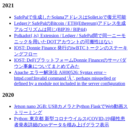
2021
SafePalで生成したSolanaアドレスはSollet.ioで復元可能
LedgerとSafePalのBitcoin / ETH(Ethereum)アドレス生成
アルゴリズムは同じ(BIP39 / BIP44)
Polkadot{.js} Extension / Ledger / SafePal間で同一ニーモ
ニックを用いたDOTアカウントの可搬性はない
IOST: Donnie Finance 発行のiwBTCトークンのステーキ
ングフロー
IOST: DeFiプラットフォームDonnie Financeのサーバダ
ウン事象についてまとめてみた
Apache エラー解決法 AH00526: Syntax error ~
httpd.conf:Invalid command 'Â ', perhaps misspelled or
defined by a module not included in the server configuration
2020
Jetson nano 2GB: USBカメラとPython FlaskでWeb動画ス
トリーミング
Python: 東京都 新型コロナウイルス(COVID-19)陽性患
者発表詳細のcsvデータを積み上げグラフ表示