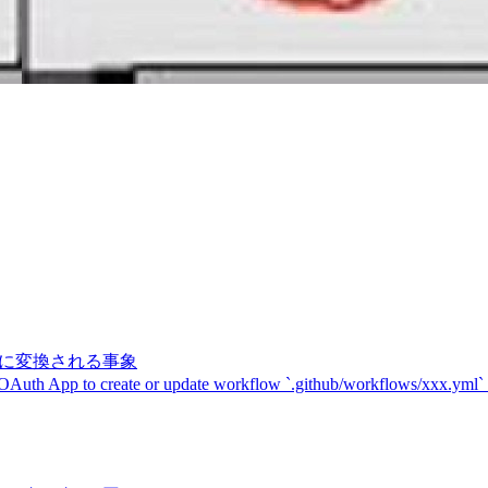
記号に変換される事象
 OAuth App to create or update workflow `.github/workflows/xxx.yml`