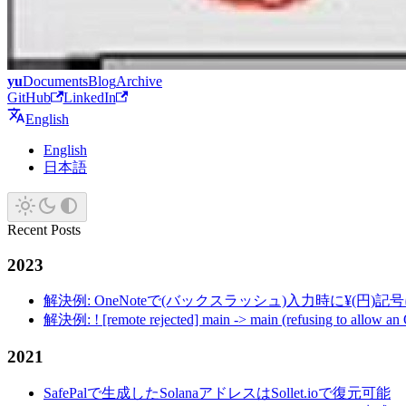
yu
Documents
Blog
Archive
GitHub
LinkedIn
English
English
日本語
Recent Posts
2023
解決例: OneNoteで(バックスラッシュ)入力時に¥(円)
解決例: ! [remote rejected] main -> main (refusing to allow an
2021
SafePalで生成したSolanaアドレスはSollet.ioで復元可能