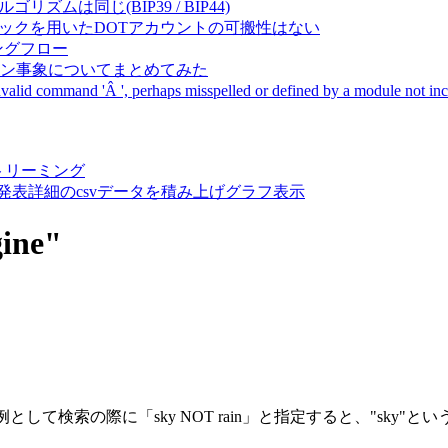
成アルゴリズムは同じ(BIP39 / BIP44)
Pal間で同一ニーモニックを用いたDOTアカウントの可搬性はない
ーキングフロー
サーバダウン事象についてまとめてみた
ommand 'Â ', perhaps misspelled or defined by a module not includ
動画ストリーミング
陽性患者発表詳細のcsvデータを積み上げグラフ表示
gine"
検索の際に「sky NOT rain」と指定すると、"sky"と