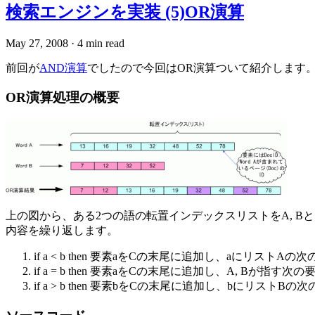
検索エンジンを実装 (5)OR演算
May 27, 2008
·
4 min read
前回が
AND演算
でしたので今回はOR演算ついて紹介します
OR演算処理の概要
上の図から、ある2つの語の転置インデックスリストをA, B
内容を繰り返します。
if a < b then 要素aをCの末尾に追加し、aにリストA
if a = b then 要素aをCの末尾に追加し、A, Bが指す次の
if a > b then 要素bをCの末尾に追加し、bにリストB