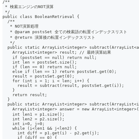
/**
 * 検索エンジンのNOT演算
 */
public class BooleanRetrieval {
  /**
   * NOT演算処理
   * @param postsSet 全ての検索語の転置インデックスリスト
   * @return 演算後の転置インデックスリスト
   */
  public static ArrayList<integer> subtract(ArrayList<a
    ArrayList<integer> result; // 最終演算結果
    if (postsSet == null) return null;
    int len = postsSet.size();
    if (len == 0) return null;
    else if (len == 1) return postsSet.get(0);
    result = postsSet.get(0);
    for (int i = 1; i < len; i++) {
      result = subtract(result, postsSet.get(i));
    }
    return result;
  }
  public static ArrayList<integer> subtract(ArrayList<i
    ArrayList<integer> answer = new ArrayList<intege
    int len1 = p1.size();
    int len2 = p2.size();
    int i=0, j=0;
    while (i<len1 && j<len2) {
      int diff = p1.get(i) - p2.get(j);
      if (diff == 0) {