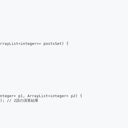
rrayList<integer>> postsSet) {
nteger> p1, ArrayList<integer> p2) {
r>(); // 2語の演算結果