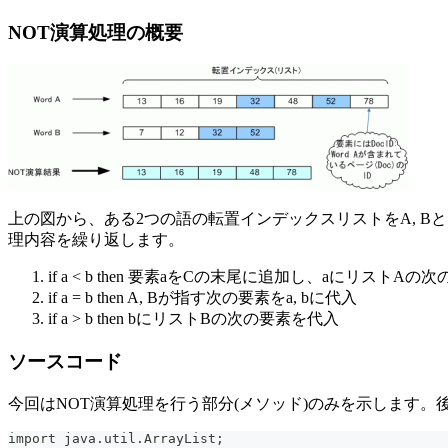
NOT演算処理の概要
上の図から、ある2つの語の転置インデックスリストをA, Bと
理内容を繰り返します。
if a < b then 要素aをCの末尾に追加し、aにリストA
if a = b then A, Bが指す次の要素をa, bに代入
if a > b then bにリストBの次の要素を代入
ソースコード
今回はNOT演算処理を行う部分(メソッド)のみを示します。
import java.util.ArrayList;