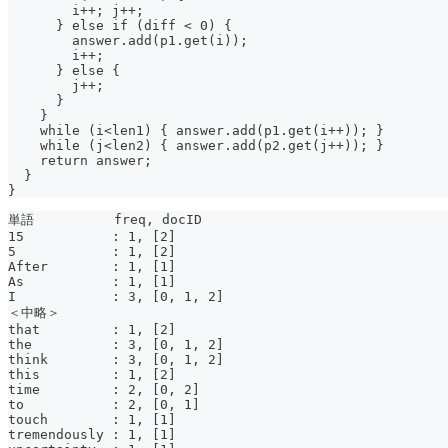
        i++; j++;
      } else if (diff < 0) {
        answer.add(p1.get(i));
        i++;
      } else {
        j++;
      }
    }
    while (i<len1) { answer.add(p1.get(i++)); }
    while (j<len2) { answer.add(p2.get(j++)); }
    return answer;
  }
}
単語          freq, docID
15           : 1, [2]
5            : 1, [2]
After        : 1, [1]
As           : 1, [1]
I            : 3, [0, 1, 2]
＜中略＞
that         : 1, [2]
the          : 3, [0, 1, 2]
think        : 3, [0, 1, 2]
this         : 1, [2]
time         : 2, [0, 2]
to           : 2, [0, 1]
touch        : 1, [1]
tremendously : 1, [1]