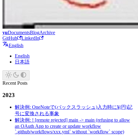
yu
Documents
Blog
Archive
GitHub
LinkedIn
English
English
日本語
Recent Posts
2023
解決例: OneNoteで(バックスラッシュ)入力時に¥(円)記
号に変換される事象
解決例: ! [remote rejected] main -> main (refusing to allow
an OAuth App to create or update workflow
`.github/workflows/xxx.yml` without `workflow` scope)