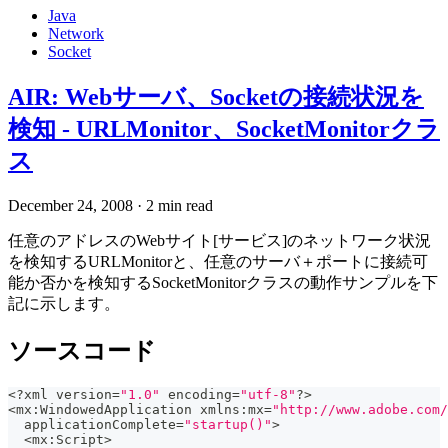
Java
Network
Socket
AIR: Webサーバ、Socketの接続状況を
検知 - URLMonitor、SocketMonitorクラ
ス
December 24, 2008
·
2 min read
任意のアドレスのWebサイト[サービス]のネットワーク状況
を検知するURLMonitorと、任意のサーバ＋ポートに接続可
能か否かを検知するSocketMonitorクラスの動作サンプルを下
記に示します。
ソースコード
<
?
xml version
=
"1.0"
 encoding
=
"utf-8"
?
>
<
mx
:
WindowedApplication xmlns
:
mx
=
"http://www.adobe.com/
  applicationComplete
=
"startup()"
>
<
mx
:
Script
>