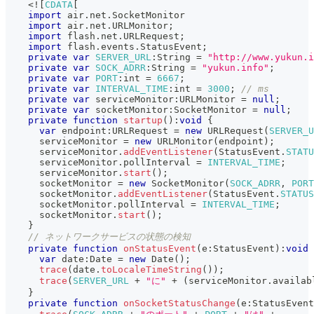
<
!
[
CDATA
[
import
 air
.
net
.
SocketMonitor
import
 air
.
net
.
URLMonitor
;
import
 flash
.
net
.
URLRequest
;
import
 flash
.
events
.
StatusEvent
;
private
var
SERVER_URL
:
String 
=
"http://www.yukun.i
private
var
SOCK_ADRR
:
String 
=
"yukun.info"
;
private
var
PORT
:
int 
=
6667
;
private
var
INTERVAL_TIME
:
int 
=
3000
;
// ms
private
var
 serviceMonitor
:
URLMonitor 
=
null
;
private
var
 socketMonitor
:
SocketMonitor 
=
null
;
private
function
startup
(
)
:
void
{
var
 endpoint
:
URLRequest 
=
new
URLRequest
(
SERVER_U
      serviceMonitor 
=
new
URLMonitor
(
endpoint
)
;
      serviceMonitor
.
addEventListener
(
StatusEvent
.
STATU
      serviceMonitor
.
pollInterval 
=
INTERVAL_TIME
;
      serviceMonitor
.
start
(
)
;
      socketMonitor 
=
new
SocketMonitor
(
SOCK_ADRR
,
PORT
      socketMonitor
.
addEventListener
(
StatusEvent
.
STATUS
      socketMonitor
.
pollInterval 
=
INTERVAL_TIME
;
      socketMonitor
.
start
(
)
;
}
// ネットワークサービスの状態の検知
private
function
onStatusEvent
(
e
:
StatusEvent
)
:
void
var
 date
:
Date 
=
new
Date
(
)
;
trace
(
date
.
toLocaleTimeString
(
)
)
;
trace
(
SERVER_URL
+
"に"
+
(
serviceMonitor
.
availab
}
private
function
onSocketStatusChange
(
e
:
StatusEvent