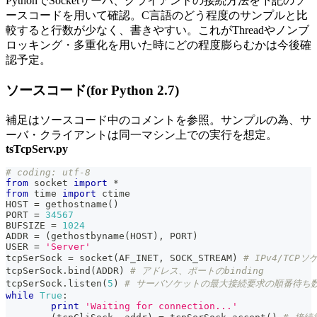
PythonでSocketサーバ、クライアントの接続方法を下記のソ
ースコードを用いて確認。C言語のどう程度のサンプルと比
較すると行数が少なく、書きやすい。これがThreadやノンブ
ロッキング・多重化を用いた時にどの程度膨らむかは今後確
認予定。
ソースコード(for Python 2.7)
補足はソースコード中のコメントを参照。サンプルの為、サ
ーバ・クライアントは同一マシン上での実行を想定。
tsTcpServ.py
# coding: utf-8
from
 socket 
import
*
from
 time 
import
 ctime
HOST 
=
 gethostname
(
)
PORT 
=
34567
BUFSIZE 
=
1024
ADDR 
=
(
gethostbyname
(
HOST
)
,
 PORT
)
USER 
=
'Server'
tcpSerSock 
=
 socket
(
AF_INET
,
 SOCK_STREAM
)
# IPv4/TCP
tcpSerSock
.
bind
(
ADDR
)
# アドレス、ポートのbinding
tcpSerSock
.
listen
(
5
)
# サーバソケットの最大接続要求の順番待ち
while
True
:
print
'Waiting for connection...'