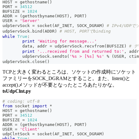
HOST 
=
 gethostname
(
)
PORT 
=
34512
BUFSIZE 
=
1024
ADDR 
=
(
gethostbyname
(
HOST
)
,
 PORT
)
USER 
=
'Server'
udpServSock 
=
 socket
(
AF_INET
,
 SOCK_DGRAM
)
# IPv4/UDP
udpServSock
.
bind
(
ADDR
)
# HOST, PORTでbinding
while
True
:
print
'Waiting for message...'
	data
,
 addr 
=
 udpServSock
.
recvfrom
(
BUFSIZE
)
# 
print
'...received from and returned to:'
,
 addr
	udpServSock
.
sendto
(
'%s > [%s] %s'
%
(
USER
,
 ctim
udpServSock
.
close
(
)
TCPと大きく変わるところは、ソケットの作成時にソケット
ファミリーをSOCK_DGRAMとすること。また、listen()と
accept()メソッドが不要となったところあたりかな。
tsUdpClnt.py
# coding: utf-8
from
 socket 
import
*
HOST 
=
 gethostname
(
)
PORT 
=
34512
BUFSIZE 
=
1024
ADDR 
=
(
gethostbyname
(
HOST
)
,
 PORT
)
USER 
=
'Client'
udpClntSock 
=
 socket
(
AF_INET
,
 SOCK_DGRAM
)
while
True
: