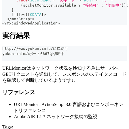
trace
(
SOCK_ADRR
+
"のポート"
+
PORT
+
"は"
+
(
socketMonitor
.
available 
?
"接続可"
:
"切断中"
)
)
;
}
]
]
]
]
>
<
!
[
CDATA
[
>
<
/
mx
:
Script
>
<
/
mx
:
WindowedApplication
>
実行結果
http://www.yukun.info/に接続可
yukun.infoのポート6667は切断中
URLMonitorはネットワーク状況を検知する為にサーバへ
GETリクエストを送出して、レスポンスのステイタスコード
を確認して判断しているようです↓。
リファレンス
URLMonitor - ActionScript 3.0 言語およびコンポーネン
トリファレンス
Adobe AIR 1.1 * ネットワーク接続の監視
Tags: