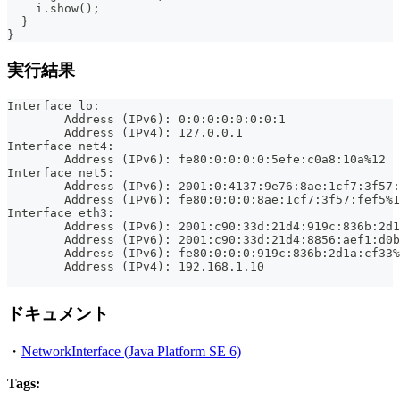
    i.show();
  }
}
実行結果
Interface lo:
	Address (IPv6): 0:0:0:0:0:0:0:1
	Address (IPv4): 127.0.0.1
Interface net4:
	Address (IPv6): fe80:0:0:0:0:5efe:c0a8:10a%12
Interface net5:
	Address (IPv6): 2001:0:4137:9e76:8ae:1cf7:3f57
	Address (IPv6): fe80:0:0:0:8ae:1cf7:3f57:fef5%
Interface eth3:
	Address (IPv6): 2001:c90:33d:21d4:919c:836b:2d
	Address (IPv6): 2001:c90:33d:21d4:8856:aef1:d0
	Address (IPv6): fe80:0:0:0:919c:836b:2d1a:cf33
	Address (IPv4): 192.168.1.10
ドキュメント
・
NetworkInterface (Java Platform SE 6)
Tags: