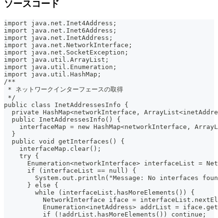
ソースコード
import java.net.Inet4Address;
import java.net.Inet6Address;
import java.net.InetAddress;
import java.net.NetworkInterface;
import java.net.SocketException;
import java.util.ArrayList;
import java.util.Enumeration;
import java.util.HashMap;
/**
 * ネットワークインターフェースの取得
 */
public class InetAddressesInfo {
  private HashMap<networkInterface, ArrayList<inetAddre
  public InetAddressesInfo() {
    interfaceMap = new HashMap<networkInterface, Array
  }
  public void getInterfaces() {
    interfaceMap.clear();
    try {
      Enumeration<networkInterface> interfaceList = Net
      if (interfaceList == null) {
        System.out.println("Message: No interfaces foun
      } else {
        while (interfaceList.hasMoreElements()) {
          NetworkInterface iface = interfaceList.nextEl
          Enumeration<inetAddress> addrList = iface.get
          if (!addrList.hasMoreElements()) continue;