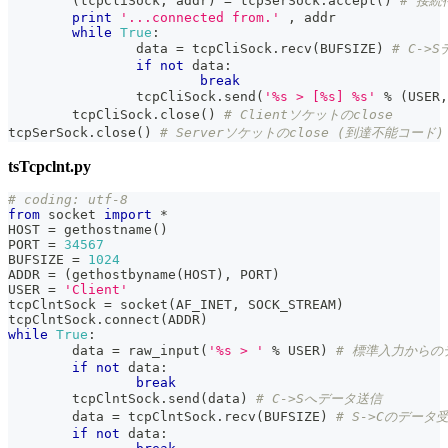
(
tcpCliSock
,
 addr
)
=
 tcpSerSock
.
accept
(
)
# 接続
print
'...connected from.'
,
 addr
while
True
:
		data 
=
 tcpCliSock
.
recv
(
BUFSIZE
)
# C->
if
not
 data
:
break
		tcpCliSock
.
send
(
'%s > [%s] %s'
%
(
USER
,
	tcpCliSock
.
close
(
)
# Clientソケットのclose
tcpSerSock
.
close
(
)
# Serverソケットのclose (到達不能コード)
tsTcpclnt.py
# coding: utf-8
from
 socket 
import
*
HOST 
=
 gethostname
(
)
PORT 
=
34567
BUFSIZE 
=
1024
ADDR 
=
(
gethostbyname
(
HOST
)
,
 PORT
)
USER 
=
'Client'
tcpClntSock 
=
 socket
(
AF_INET
,
 SOCK_STREAM
)
tcpClntSock
.
connect
(
ADDR
)
while
True
:
	data 
=
raw_input
(
'%s > '
%
 USER
)
# 標準入力からの
if
not
 data
:
break
	tcpClntSock
.
send
(
data
)
# C->Sへデータ送信
	data 
=
 tcpClntSock
.
recv
(
BUFSIZE
)
# S->Cのデータ
if
not
 data
: