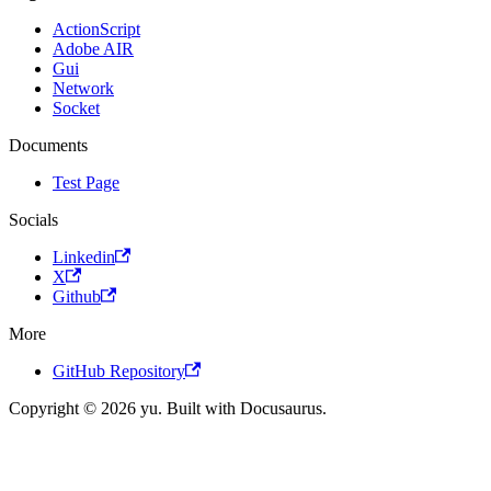
ActionScript
Adobe AIR
Gui
Network
Socket
Documents
Test Page
Socials
Linkedin
X
Github
More
GitHub Repository
Copyright © 2026 yu. Built with Docusaurus.