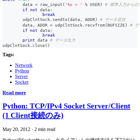
	data 
=
raw_input
(
'%s > '
%
 USER
)
# 標準入力からの
if
not
 data
:
break
	udpClntSock
.
sendto
(
data
,
 ADDR
)
# データ送信
	data
,
 ADDR 
=
 udpClntSock
.
recvfrom
(
BUFSIZE
)
# 
if
not
 data
:
break
print
 data 
# データ出力
udpClntSock
.
close
(
)
Tags:
Network
Python
Server
Socket
Read more
Python: TCP/IPv4 Socket Server/Client
(1 Client接続のみ)
May 20, 2012
·
2 min read