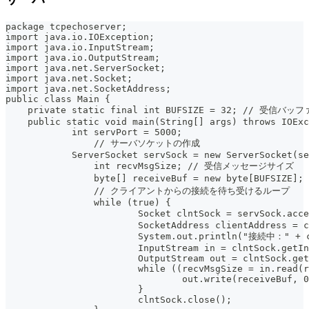
package tcpechoserver;
import java.io.IOException;
import java.io.InputStream;
import java.io.OutputStream;
import java.net.ServerSocket;
import java.net.Socket;
import java.net.SocketAddress;
public class Main {
    private static final int BUFSIZE = 32; // 受信バ
    public static void main(String[] args) throws IOExc
	    int servPort = 5000;
		// サーバソケットの作成
	    ServerSocket servSock = new ServerSocket(s
		int recvMsgSize; // 受信メッセージサイズ
		byte[] receiveBuf = new byte[BUFSIZ
		// クライアントからの接続を待ち受けるループ
		while (true) {
			Socket clntSock = servSoc
			SocketAddress clientAddress =
			System.out.println("接続中：" + 
			InputStream in = clntSock.getI
			OutputStream out = clntSock.ge
			while ((recvMsgSize = in.read
				out.write(receiveBuf,
			}
			clntSock.close();