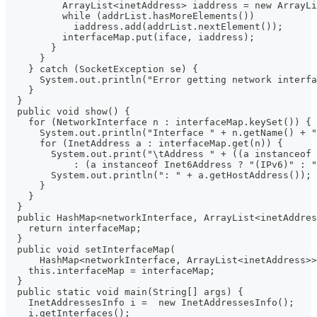
          ArrayList<inetAddress> iaddress = new ArrayLi
          while (addrList.hasMoreElements())
            iaddress.add(addrList.nextElement());
          interfaceMap.put(iface, iaddress);
        }
      }
    } catch (SocketException se) {
      System.out.println("Error getting network interfa
    }
  }
  public void show() {
    for (NetworkInterface n : interfaceMap.keySet()) {
      System.out.println("Interface " + n.getName() + "
      for (InetAddress a : interfaceMap.get(n)) {
        System.out.print("\tAddress " + ((a instanceof 
            : (a instanceof Inet6Address ? "(IPv6)" : "
        System.out.println(": " + a.getHostAddress());
      }
    }
  }
  public HashMap<networkInterface, ArrayList<inetAddres
    return interfaceMap;
  }
  public void setInterfaceMap(
      HashMap<networkInterface, ArrayList<inetAddress>>
    this.interfaceMap = interfaceMap;
  }
  public static void main(String[] args) {
    InetAddressesInfo i =  new InetAddressesInfo();
    i.getInterfaces();