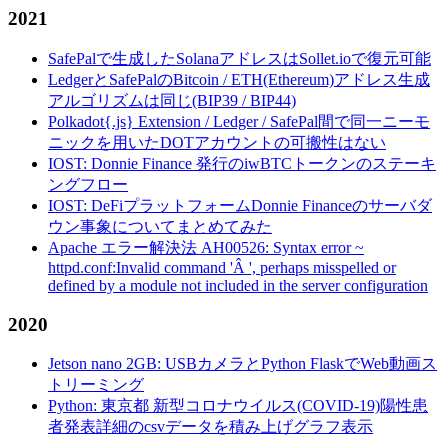
2021
SafePalで生成したSolanaアドレスはSollet.ioで復元可能
LedgerとSafePalのBitcoin / ETH(Ethereum)アドレス生成
アルゴリズムは同じ(BIP39 / BIP44)
Polkadot{.js} Extension / Ledger / SafePal間で同一ニーモ
ニックを用いたDOTアカウントの可搬性はない
IOST: Donnie Finance 発行のiwBTCトークンのステーキ
ングフロー
IOST: DeFiプラットフォームDonnie Financeのサーバダ
ウン事象についてまとめてみた
Apache エラー解決法 AH00526: Syntax error ~
httpd.conf:Invalid command 'Â ', perhaps misspelled or
defined by a module not included in the server configuration
2020
Jetson nano 2GB: USBカメラとPython FlaskでWeb動画ス
トリーミング
Python: 東京都 新型コロナウイルス(COVID-19)陽性患
者発表詳細のcsvデータを積み上げグラフ表示