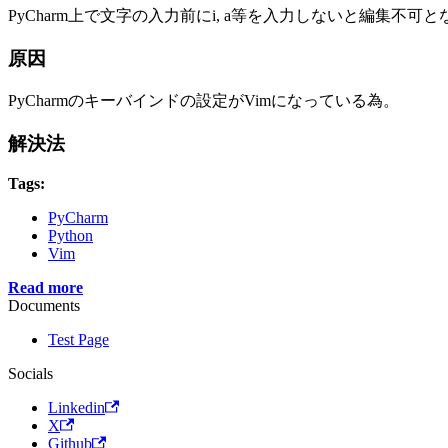
PyCharm上で文字の入力前にi, a等を入力しないと編集不可と
原因
PyCharmのキーバインドの設定がVimになっている為。
解決法
Tags:
PyCharm
Python
Vim
Read more
Documents
Test Page
Socials
Linkedin
X
Github