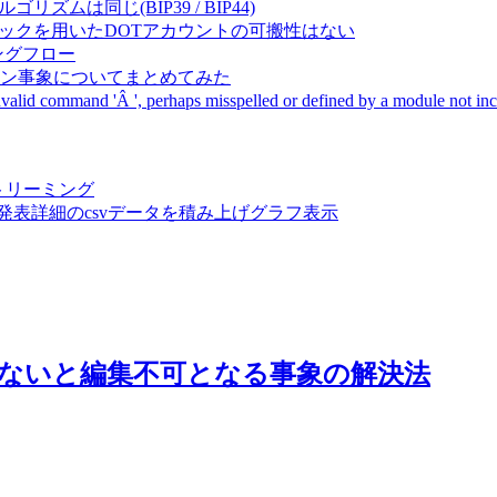
成アルゴリズムは同じ(BIP39 / BIP44)
Pal間で同一ニーモニックを用いたDOTアカウントの可搬性はない
ーキングフロー
サーバダウン事象についてまとめてみた
ommand 'Â ', perhaps misspelled or defined by a module not includ
動画ストリーミング
陽性患者発表詳細のcsvデータを積み上げグラフ表示
を入力しないと編集不可となる事象の解決法