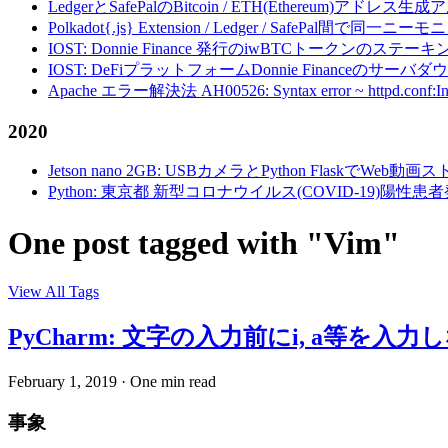
LedgerとSafePalのBitcoin / ETH(Ethereum)アドレス生
Polkadot{.js} Extension / Ledger / Safe
IOST: Donnie Finance 発行のiwBTCトークンのステ
IOST: DeFiプラットフォームDonnie Financeの
Apache エラー解決法 AH00526: Syntax error ~ httpd.conf:Invalid c
2020
Jetson nano 2GB: USBカメラとPython FlaskでWeb
Python: 東京都 新型コロナウイルス(COVID-19)
One post tagged with "Vim"
View All Tags
PyCharm: 文字の入力前にi, a等
February 1, 2019
·
One min read
事象