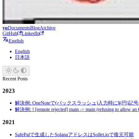
yu
Documents
Blog
Archive
GitHub
LinkedIn
English
English
日本語
Recent Posts
2023
解決例: OneNoteで(バックスラッシュ)入力時に¥(円)
解決例: ! [remote rejected] main -> main (refusing to allow an
2021
SafePalで生成したSolanaアドレスはSollet.ioで復元可能