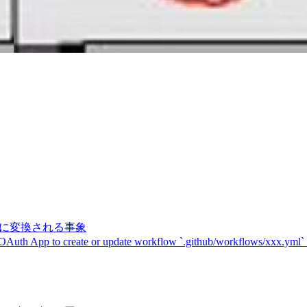
記号に変換される事象
 OAuth App to create or update workflow `.github/workflows/xxx.yml`