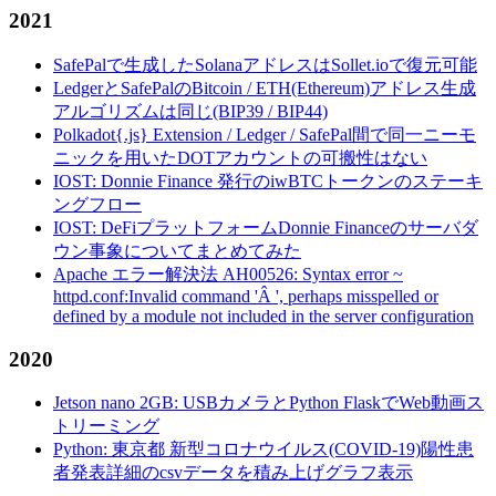
2021
SafePalで生成したSolanaアドレスはSollet.ioで復元可能
LedgerとSafePalのBitcoin / ETH(Ethereum)アドレス生成
アルゴリズムは同じ(BIP39 / BIP44)
Polkadot{.js} Extension / Ledger / SafePal間で同一ニーモ
ニックを用いたDOTアカウントの可搬性はない
IOST: Donnie Finance 発行のiwBTCトークンのステーキ
ングフロー
IOST: DeFiプラットフォームDonnie Financeのサーバダ
ウン事象についてまとめてみた
Apache エラー解決法 AH00526: Syntax error ~
httpd.conf:Invalid command 'Â ', perhaps misspelled or
defined by a module not included in the server configuration
2020
Jetson nano 2GB: USBカメラとPython FlaskでWeb動画ス
トリーミング
Python: 東京都 新型コロナウイルス(COVID-19)陽性患
者発表詳細のcsvデータを積み上げグラフ表示