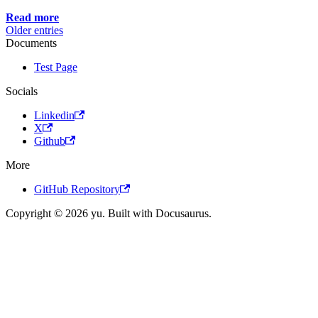
Read more
Older entries
Documents
Test Page
Socials
Linkedin
X
Github
More
GitHub Repository
Copyright © 2026 yu. Built with Docusaurus.