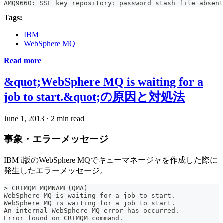
AMQ9660: SSL key repository: password stash file absent
Tags:
IBM
WebSphere MQ
Read more
&quot;WebSphere MQ is waiting for a
job to start.&quot;の原因と対処法
June 1, 2013
·
2 min read
事象・エラーメッセージ
IBM i版のWebSphere MQでキューマネージャを作成した際に
発生したエラーメッセージ。
> CRTMQM MQMNAME(QMA)
WebSphere MQ is waiting for a job to start.
WebSphere MQ is waiting for a job to start.
An internal WebSphere MQ error has occurred.
Error found on CRTMQM command.