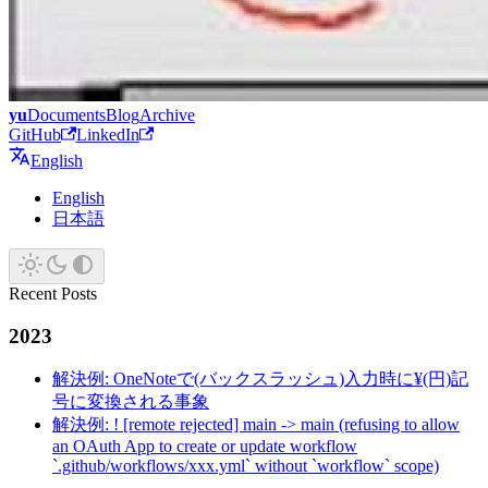
yu
Documents
Blog
Archive
GitHub
LinkedIn
English
English
日本語
Recent Posts
2023
解決例: OneNoteで(バックスラッシュ)入力時に¥(円)記
号に変換される事象
解決例: ! [remote rejected] main -> main (refusing to allow
an OAuth App to create or update workflow
`.github/workflows/xxx.yml` without `workflow` scope)