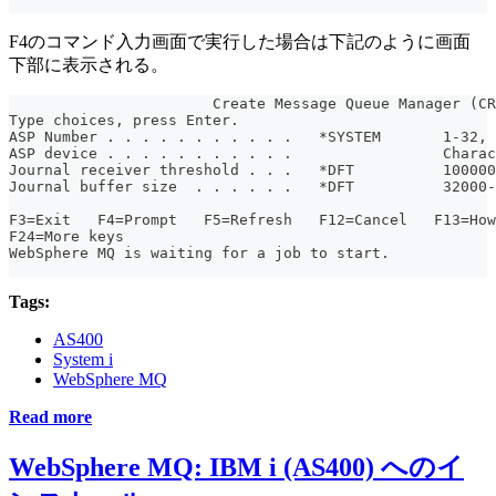
F4のコマンド入力画面で実行した場合は下記のように画面
下部に表示される。
                       Create Message Queue Manager (CR
Type choices, press Enter.
ASP Number . . . . . . . . . . .   *SYSTEM       1-32, 
ASP device . . . . . . . . . . .                 Charac
Journal receiver threshold . . .   *DFT          10000
Journal buffer size  . . . . . .   *DFT          32000-
                                                       
F3=Exit   F4=Prompt   F5=Refresh   F12=Cancel   F13=Ho
F24=More keys
WebSphere MQ is waiting for a job to start.
Tags:
AS400
System i
WebSphere MQ
Read more
WebSphere MQ: IBM i (AS400) へのイ