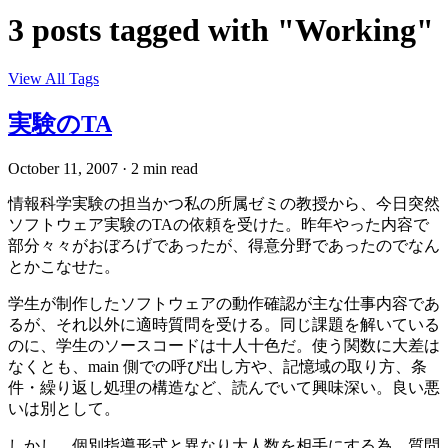
3 posts tagged with "Working"
View All Tags
実験のTA
October 11, 2007
·
2 min read
情報科学実験の担当かつ私の所属ゼミの教授から、今日突然
ソフトウェア実験のTAの依頼を受けた。昨年やった内容で
部分々々がおぼろげであったが、得意分野であったのでなん
とかこなせた。
学生が制作したソフトウェアの動作確認が主な仕事内容であ
るが、それ以外に適時質問を受ける。同じ課題を解いている
のに、学生のソースコードは十人十色だ。使う関数に大差は
なくとも、main 側での呼び出し方や、記憶域の取り方、条
件・繰り返し処理の構造など、読んでいて興味深い。良い悪
いは別として。
しかし、個別指導形式と異なり大人数を相手にする為、質問