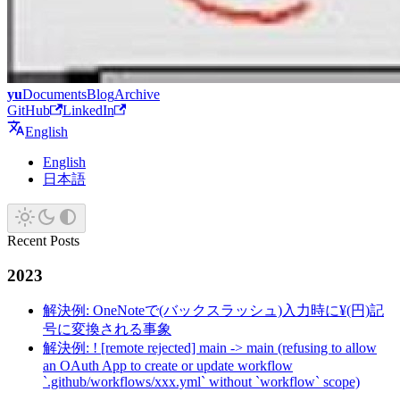
yu
Documents
Blog
Archive
GitHub
LinkedIn
English
English
日本語
Recent Posts
2023
解決例: OneNoteで(バックスラッシュ)入力時に¥(円)記
号に変換される事象
解決例: ! [remote rejected] main -> main (refusing to allow
an OAuth App to create or update workflow
`.github/workflows/xxx.yml` without `workflow` scope)