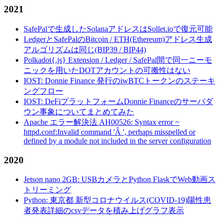
2021
SafePalで生成したSolanaアドレスはSollet.ioで復元可能
LedgerとSafePalのBitcoin / ETH(Ethereum)アドレス生成
アルゴリズムは同じ(BIP39 / BIP44)
Polkadot{.js} Extension / Ledger / SafePal間で同一ニーモ
ニックを用いたDOTアカウントの可搬性はない
IOST: Donnie Finance 発行のiwBTCトークンのステーキ
ングフロー
IOST: DeFiプラットフォームDonnie Financeのサーバダ
ウン事象についてまとめてみた
Apache エラー解決法 AH00526: Syntax error ~
httpd.conf:Invalid command 'Â ', perhaps misspelled or
defined by a module not included in the server configuration
2020
Jetson nano 2GB: USBカメラとPython FlaskでWeb動画ス
トリーミング
Python: 東京都 新型コロナウイルス(COVID-19)陽性患
者発表詳細のcsvデータを積み上げグラフ表示