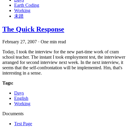
Earth Coding
Working
未踏
The Quick Response
February 27, 2007
·
One min read
Today, I took the interview for the new part-time work of cram
school teacher. The instant I took employment test, the interviewer
arranged for second interview next week. In the next interview, it
seems that the self-confrontation will be implemented. Hm, that's
interesting in a sense.
Tags:
Days
English
Working
Documents
Test Page