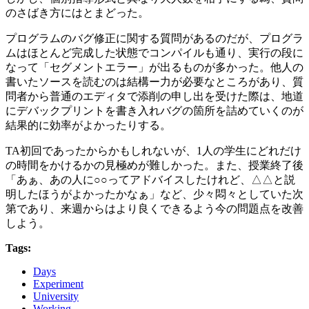
のさばき方にはとまどった。
プログラムのバグ修正に関する質問があるのだが、プログラ
ムはほとんど完成した状態でコンパイルも通り、実行の段に
なって「セグメントエラー」が出るものが多かった。他人の
書いたソースを読むのは結構ー力が必要なところがあり、質
問者から普通のエディタで添削の申し出を受けた際は、地道
にデバックプリントを書き入れバグの箇所を詰めていくのが
結果的に効率がよかったりする。
TA初回であったからかもしれないが、1人の学生にどれだけ
の時間をかけるかの見極めが難しかった。また、授業終了後
「あぁ、あの人に○○ってアドバイスしたけれど、△△と説
明したほうがよかったかなぁ」など、少々悶々としていた次
第であり、来週からはより良くできるよう今の問題点を改善
しよう。
Tags:
Days
Experiment
University
Working