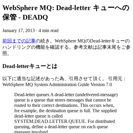
WebSphere MQ: Dead-letter キューへの
保管 - DEADQ
January 17, 2013
·
4 min read
前回までの記事
の続き。WebSphere MQのDead-letterキューの
ハンドリングの機能を確認する。参考文献は記事末尾をご参
照。
Dead-letterキューとは
以下に適当な記述があった為、引用させて頂く。 引用元：
WebSphere MQ System Administration Guide Version 7.0
Dead-letter queues A dead-letter (undelivered-message)
queue is a queue that stores messages that cannot be
routed to their correct destinations. This occurs when,
for example, the destination queue is full. The supplied
dead-letter queue is called
SYSTEM.DEAD.LETTER.QUEUE. For distributed
queuing, define a dead-letter queue on each queue
manager involved.