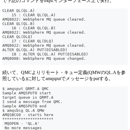
で下記のコマンドをmqscインターフェース上で実行。
CLEAR QL(QL.A)
    15 : CLEAR QL(QL.A)
AMQ8022: WebSphere MQ queue cleared.
CLEAR QL(QL.B)
    16 : CLEAR QL(QL.B)
AMQ8022: WebSphere MQ queue cleared.
CLEAR QL(DLQ)
    17 : CLEAR QL(DLQ)
AMQ8022: WebSphere MQ queue cleared.
ALTER QL(QL.A) PUT(DISABLED)
    18 : ALTER QL(QL.A) PUT(DISABLED)
AMQ8008: WebSphere MQ queue changed.
続いて、QMCよりリモート・キュー定義(QMWのQL.Aを参
照している)に対してamqsputでメッセージをputする。
$ amqsput QRMT.A QMC
Sample AMQSPUT0 start
target queue is QRMT.A
I send a message from QMC.
Sample AMQSPUT0 end
$ amqsbcg QL.A QMW
AMQSBCG0 - starts here
**********************
 MQOPEN - 'QL.A'
 No more messages