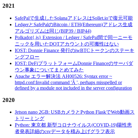
2021
SafePalで生成したSolanaアドレスはSollet.ioで復元可能
LedgerとSafePalのBitcoin / ETH(Ethereum)アドレス生成
アルゴリズムは同じ(BIP39 / BIP44)
Polkadot{.js} Extension / Ledger / SafePal間で同一ニーモ
ニックを用いたDOTアカウントの可搬性はない
IOST: Donnie Finance 発行のiwBTCトークンのステーキ
ングフロー
IOST: DeFiプラットフォームDonnie Financeのサーバダ
ウン事象についてまとめてみた
Apache エラー解決法 AH00526: Syntax error ~
httpd.conf:Invalid command 'Â ', perhaps misspelled or
defined by a module not included in the server configuration
2020
Jetson nano 2GB: USBカメラとPython FlaskでWeb動画ス
トリーミング
Python: 東京都 新型コロナウイルス(COVID-19)陽性患
者発表詳細のcsvデータを積み上げグラフ表示