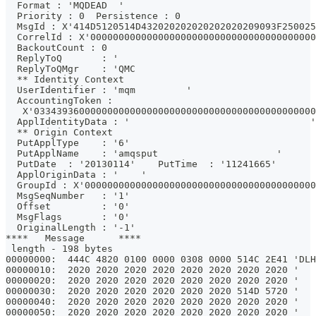
  Format : 'MQDEAD  '
  Priority : 0  Persistence : 0
  MsgId : X'414D5120514D432020202020202020209093F250025
  CorrelId : X'0000000000000000000000000000000000000000
  BackoutCount : 0
  ReplyToQ       : '                                   
  ReplyToQMgr    : 'QMC                                
  ** Identity Context
  UserIdentifier : 'mqm         '
  AccountingToken :
   X'03343936000000000000000000000000000000000000000000
  ApplIdentityData : '                                '
  ** Origin Context
  PutApplType    : '6'
  PutApplName    : 'amqsput                     '
  PutDate  : '20130114'    PutTime  : '11241665'
  ApplOriginData : '    '
  GroupId : X'00000000000000000000000000000000000000000
  MsgSeqNumber   : '1'
  Offset         : '0'
  MsgFlags       : '0'
  OriginalLength : '-1'
****   Message      ****
 length - 198 bytes
00000000:  444C 4820 0100 0000 0308 0000 514C 2E41 'DLH
00000010:  2020 2020 2020 2020 2020 2020 2020 2020 '   
00000020:  2020 2020 2020 2020 2020 2020 2020 2020 '   
00000030:  2020 2020 2020 2020 2020 2020 514D 5720 '   
00000040:  2020 2020 2020 2020 2020 2020 2020 2020 '   
00000050:  2020 2020 2020 2020 2020 2020 2020 2020 '   