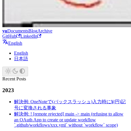
yu
Documents
Blog
Archive
GitHub
LinkedIn
English
English
日本語
Recent Posts
2023
解決例: OneNoteで(バックスラッシュ)入力時に¥(円)記
号に変換される事象
解決例: ! [remote rejected] main -> main (refusing to allow
an OAuth App to create or update workflow
`.github/workflows/xxx.yml` without `workflow` scope)