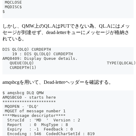
 MQCLOSE
 MQDISC$
$
しかし、QMW上のQL.AはPUTできない為、QL.Aにはメッ
セージが到達せず、dead-letterキューにメッセージが格納さ
れている。
DIS QL(DLQ) CURDEPTH
    19 : DIS QL(DLQ) CURDEPTH
AMQ8409: Display Queue details.
   QUEUE(DLQ)                              TYPE(QLOCAL)
   CURDEPTH(1)
amqsbcgを用いて、Dead-letterヘッダーを確認する。
$ amqsbcg DLQ QMW
AMQSBCG0 - starts here
**********************
 MQOPEN - 'DLQ'
 MQGET of message number 1
****Message descriptor****
  StrucId  : 'MD  '  Version : 2
  Report   : 0  MsgType : 8
  Expiry   : -1  Feedback : 0
  Encoding : 546  CodedCharSetId : 819