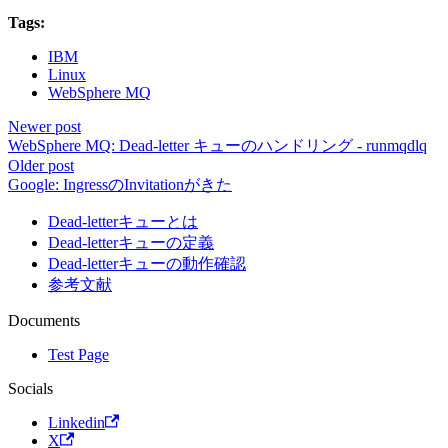
Tags:
IBM
Linux
WebSphere MQ
Newer post
WebSphere MQ: Dead-letter キューのハンドリング - runmqdlq
Older post
Google: IngressのInvitationがきた
Dead-letterキューとは
Dead-letterキューの定義
Dead-letterキューの動作確認
参考文献
Documents
Test Page
Socials
Linkedin
X