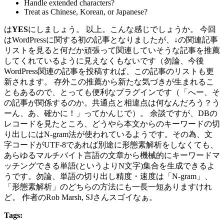
Handle extended characters?
Treat as Chinese, Korean, or Japanese?
は
YES
にしましょう。 以上。こんな感じでしょうか。 今回
はWordPressに関する初の記事となりましたが、↓の関連記事
リストを見ると何だか頑張って関連していそうな記事を推薦
してくれているように見えなくもないです（勿論、今後
WordPress関連の記事を投稿すれば、この記事のリストも更
新されます。 存外この推薦から新たな気づきが生まれるこ
ともあるので、とっても便利なプラグインです（「へー、そ
の記事が関係するのか。共通点と相違点は何なんだろう？う
ーん、あ、確かに！」ってかんじで）。 余談ですが、DBの
レコードを見たところ、どうやら本文からのキーワードの切
り出しにはN-gram法が使われているようです。その為、文
字コードがUTF-8であれば別途に形態素解析をしなくても、
あらゆるマルチバイト言語の文章から機械的にキーワードマ
ッチングできる単語(というよりN文字)集合を生成できるよ
うです。勿論、単語の切り出し精度・速度は「N-gram」、
「形態素解析」のどちらの方法にも一長一短ありますけれ
ど。 作者のRob Marsh, SJさんスゴイなぁ。
Tags: