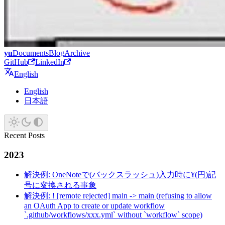
yu
Documents
Blog
Archive
GitHub
LinkedIn
English
English
日本語
Recent Posts
2023
解決例: OneNoteで(バックスラッシュ)入力時に¥(円)記
号に変換される事象
解決例: ! [remote rejected] main -> main (refusing to allow
an OAuth App to create or update workflow
`.github/workflows/xxx.yml` without `workflow` scope)