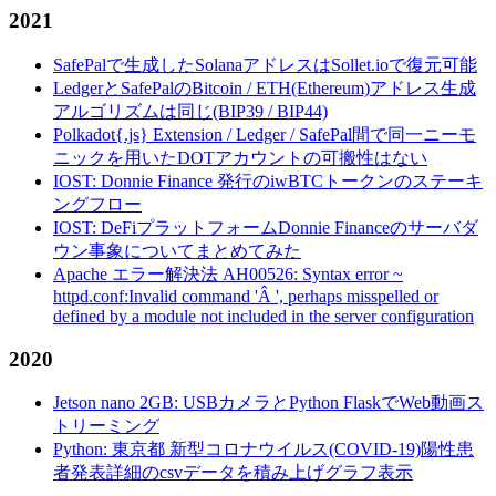
2021
SafePalで生成したSolanaアドレスはSollet.ioで復元可能
LedgerとSafePalのBitcoin / ETH(Ethereum)アドレス生成
アルゴリズムは同じ(BIP39 / BIP44)
Polkadot{.js} Extension / Ledger / SafePal間で同一ニーモ
ニックを用いたDOTアカウントの可搬性はない
IOST: Donnie Finance 発行のiwBTCトークンのステーキ
ングフロー
IOST: DeFiプラットフォームDonnie Financeのサーバダ
ウン事象についてまとめてみた
Apache エラー解決法 AH00526: Syntax error ~
httpd.conf:Invalid command 'Â ', perhaps misspelled or
defined by a module not included in the server configuration
2020
Jetson nano 2GB: USBカメラとPython FlaskでWeb動画ス
トリーミング
Python: 東京都 新型コロナウイルス(COVID-19)陽性患
者発表詳細のcsvデータを積み上げグラフ表示