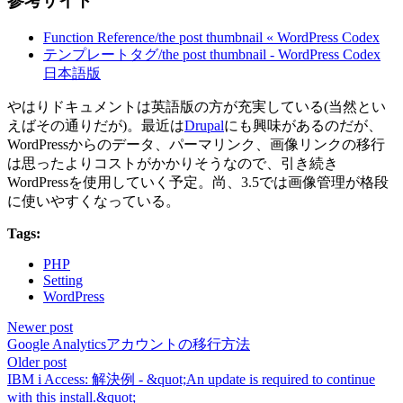
参考サイト
Function Reference/the post thumbnail « WordPress Codex
テンプレートタグ/the post thumbnail - WordPress Codex
日本語版
やはりドキュメントは英語版の方が充実している(当然とい
えばその通りだが)。最近は
Drupal
にも興味があるのだが、
WordPressからのデータ、パーマリンク、画像リンクの移行
は思ったよりコストがかかりそうなので、引き続き
WordPressを使用していく予定。尚、3.5では画像管理が格段
に使いやすくなっている。
Tags:
PHP
Setting
WordPress
Newer post
Google Analyticsアカウントの移行方法
Older post
IBM i Access: 解決例 - &quot;An update is required to continue
with this install.&quot;