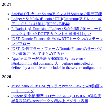
2021
SafePalで生成したSolanaアドレスはSollet.ioで復元可能
LedgerとSafePalのBitcoin / ETH(Ethereum)アドレス生成
アルゴリズムは同じ(BIP39 / BIP44)
Polkadot{.js} Extension / Ledger / SafePal間で同一ニーモ
ニックを用いたDOTアカウントの可搬性はない
IOST: Donnie Finance 発行のiwBTCトークンのステーキ
ングフロー
IOST: DeFiプラットフォームDonnie Financeのサーバダ
ウン事象についてまとめてみた
Apache エラー解決法 AH00526: Syntax error ~
httpd.conf:Invalid command 'Â ', perhaps misspelled or
defined by a module not included in the server configuration
2020
Jetson nano 2GB: USBカメラとPython FlaskでWeb動画ス
トリーミング
Python: 東京都 新型コロナウイルス(COVID-19)陽性患
者発表詳細のcsvデータを積み上げグラフ表示