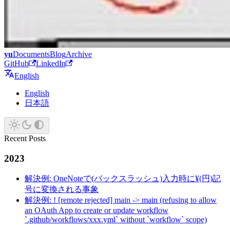
yu
Documents
Blog
Archive
GitHub
LinkedIn
English
English
日本語
Recent Posts
2023
解決例: OneNoteで(バックスラッシュ)入力時に¥(円)記
号に変換される事象
解決例: ! [remote rejected] main -> main (refusing to allow
an OAuth App to create or update workflow
`.github/workflows/xxx.yml` without `workflow` scope)