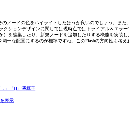
そのノードの色をハイライトしたほうが良いのでしょう。また、
タラクションデザインに関しては現時点ではトライアル＆エラー
）を編集したり、新規ノードを追加したりする機能を実装しようと
均一な配置にするのが標準ですね。このFlashの方向性も考え
「.. 」「[]」演算子
字列を表示