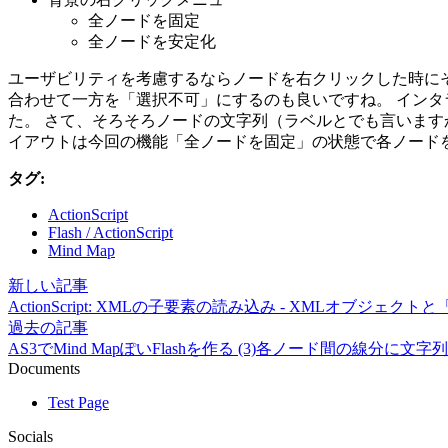
全ノードを固定
全ノードを安定化
ユーザビリティを考慮するならノードを右クリックした時に
合わせて一方を「選択不可」にするのも良いですね。 イン
た。 さて、そろそろノードの文字列（ラベルとでも言いますか
イアウトは今回の機能「全ノードを固定」の状態で各ノードを
タグ:
ActionScript
Flash / ActionScript
Mind Map
新しい記事
ActionScript: XMLの子要素の読み込み - XMLオブジェクトと
過去の記事
AS3でMind MapぽいFlashを作る (3)各ノード間の線分に文
Documents
Test Page
Socials