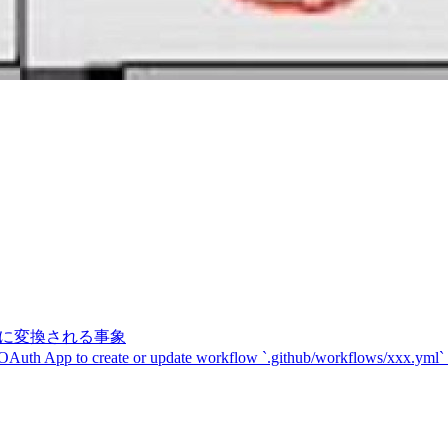
記号に変換される事象
 OAuth App to create or update workflow `.github/workflows/xxx.yml`