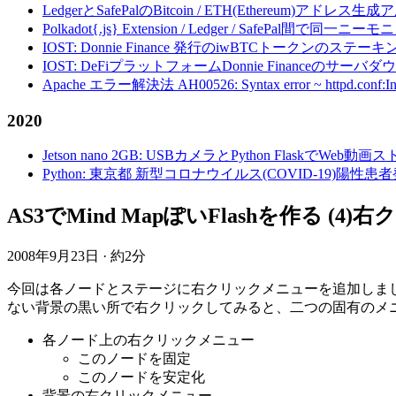
LedgerとSafePalのBitcoin / ETH(Ethereum)アドレス生
Polkadot{.js} Extension / Ledger / Safe
IOST: Donnie Finance 発行のiwBTCトークンのステ
IOST: DeFiプラットフォームDonnie Financeの
Apache エラー解決法 AH00526: Syntax error ~ httpd.conf:Invalid c
2020
Jetson nano 2GB: USBカメラとPython FlaskでWeb
Python: 東京都 新型コロナウイルス(COVID-19)
AS3でMind MapぽいFlashを作る
2008年9月23日
·
約2分
今回は各ノードとステージに右クリックメニューを追加しまし
ない背景の黒い所で右クリックしてみると、二つの固有のメ
各ノード上の右クリックメニュー
このノードを固定
このノードを安定化
背景の右クリックメニュー