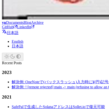
yu
Documents
Blog
Archive
GitHub
LinkedIn
日本語
English
日本語
Recent Posts
2023
解決例: OneNoteで(バックスラッシュ)入力時に¥(円)
解決例: ! [remote rejected] main -> main (refusing to allow an
2021
SafePalで生成したSolanaアドレスはSollet.ioで復元可能