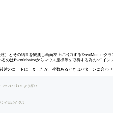
後述）とその結果を観測し画面左上に出力するEventMonit
しているのはEventMonitorからマウス座標等を取得する為のba
ので後述のコードにしましたが、複数あるときはパターンに合わ
MovieClip より軽い
リング用のクラス