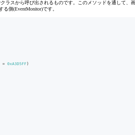
()はEventMonitorクラスから呼び出されるものです。このメソ
EventMonitor)です。
 
=
0xA3D5FF
)