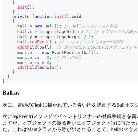
{
init
(
)
;
}
private
function
init
(
)
:
void
{
      ball 
=
new
Ball
(
)
;
// Ballインスタンスを作成
      ball
.
x 
=
 stage
.
stageWidth 
/
2
;
// オブジェクトの表示
      ball
.
y 
=
 stage
.
stageHeight 
/
2
;
      ball
.
regEvent
(
)
;
// マウスイベントリスナーの登録
addChild
(
ball
)
;
// 最上位のSpriteにballオブジェクト
      monitor 
=
new
EventMonitor
(
ball
)
;
      monitor
.
x 
=
0
;
// 左上に設置
      monitor
.
y 
=
0
;
addChild
(
monitor
)
;
}
}
}
Ball.as
次に、冒頭のFlashに描かれている青い円を描画するBallオ
次にregEvent()メソッドでイベントリスナーの登録手続きを書いて
ますが、オブジェクトの振る舞いはオブジェクト毎に持たせた方が
た。これはMainクラスから呼び出されることで、ballのマ