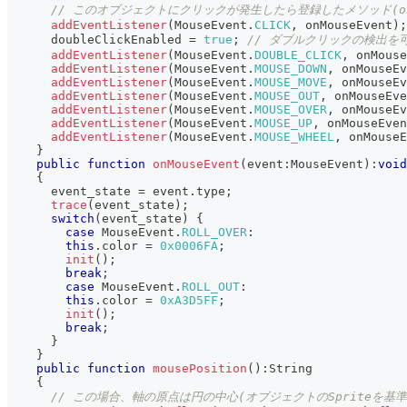
// このオブジェクトにクリックが発生したら登録したメソッド(onM
addEventListener
(
MouseEvent
.
CLICK
,
 onMouseEvent
)
;
      doubleClickEnabled 
=
true
;
// ダブルクリックの検出を
addEventListener
(
MouseEvent
.
DOUBLE_CLICK
,
 onMouse
addEventListener
(
MouseEvent
.
MOUSE_DOWN
,
 onMouseEv
addEventListener
(
MouseEvent
.
MOUSE_MOVE
,
 onMouseEv
addEventListener
(
MouseEvent
.
MOUSE_OUT
,
 onMouseEve
addEventListener
(
MouseEvent
.
MOUSE_OVER
,
 onMouseEv
addEventListener
(
MouseEvent
.
MOUSE_UP
,
 onMouseEven
addEventListener
(
MouseEvent
.
MOUSE_WHEEL
,
 onMouseE
}
public
function
onMouseEvent
(
event
:
MouseEvent
)
:
void
{
      event_state 
=
 event
.
type
;
trace
(
event_state
)
;
switch
(
event_state
)
{
case
 MouseEvent
.
ROLL_OVER
:
this
.
color 
=
0x0006FA
;
init
(
)
;
break
;
case
 MouseEvent
.
ROLL_OUT
:
this
.
color 
=
0xA3D5FF
;
init
(
)
;
break
;
}
}
public
function
mousePosition
(
)
:
String
{
// この場合、軸の原点は円の中心(オブジェクトのSpriteを基準