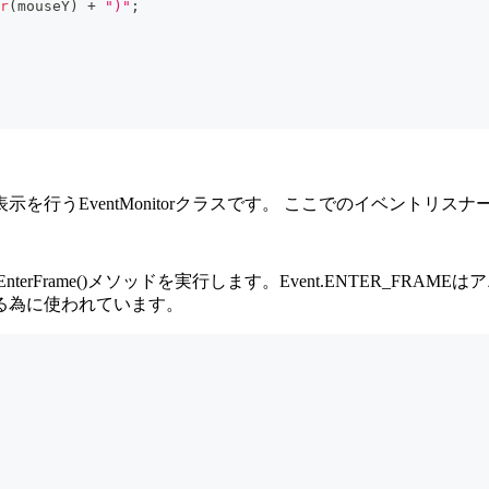
r
(
mouseY
)
+
")"
;
行うEventMonitorクラスです。 ここでのイベントリスナ
erFrame()メソッドを実行します。Event.ENTER_FR
る為に使われています。