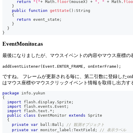
return
"("
+
 Math
.
floor
(
mouseX
)
+
", "
+
 Math
.
floo
}
public
function
getState
(
)
:
String
{
return
 event_state
;
}
}
}
EventMonitor.as
最後になりましたが、マウスイベントの内容やマウス座標の表示を
addEventListener(Event.ENTER_FRAME, onEnterFrame);
ですね。 フレームが更新される毎に、第二引数に登録したonEnt
はマウス座標やマウスクリックイベント情報を取得し出力す
package
 info
.
yukun
{
import
 flash
.
display
.
Sprite
;
import
 flash
.
events
.
Event
;
import
 flash
.
text
.
*
;
public
class
EventMonitor
extends
Sprite
{
private
var
 ball
:
Ball
;
// 観測オブジェクト
private
var
 monitor_label
:
TextField
;
// 表示ラベル