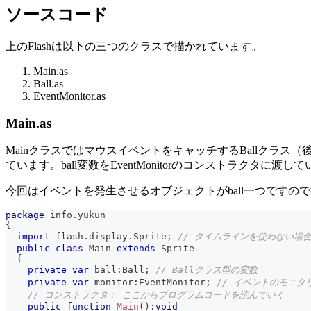
ソースコード
上のFlashは以下の三つのクラスで描かれています。
Main.as
Ball.as
EventMonitor.as
Main.as
MainクラスではマウスイベントをキャッチするBallクラス（
ています。ball変数をEventMonitorのコンストラクタに渡
今回はイベントを発生させるオブジェクトがball一つです
package
 info
.
yukun
{
import
 flash
.
display
.
Sprite
;
// タイムラインを使わない場合、
public
class
Main
extends
Sprite
{
private
var
 ball
:
Ball
;
// Ballクラス型の変数
private
var
 monitor
:
EventMonitor
;
// イベントのモニタ
// コンストラクタ： ここからプログラムコードを読んでいく
public
function
Main
(
)
:
void