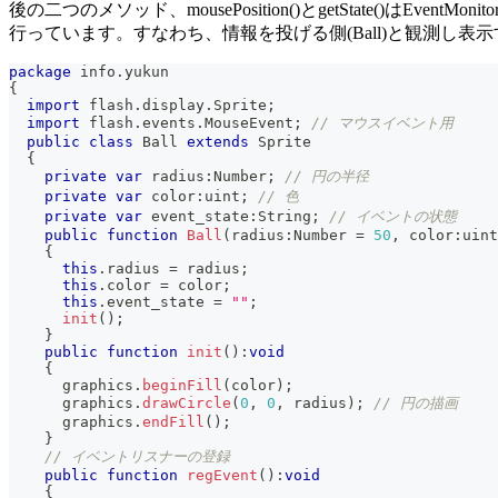
後の二つのメソッド、mousePosition()とgetState
行っています。すなわち、情報を投げる側(Ball)と観測し表示する側(
package
 info
.
yukun
{
import
 flash
.
display
.
Sprite
;
import
 flash
.
events
.
MouseEvent
;
// マウスイベント用
public
class
Ball
extends
Sprite
{
private
var
 radius
:
Number
;
// 円の半径
private
var
 color
:
uint
;
// 色
private
var
 event_state
:
String
;
// イベントの状態
public
function
Ball
(
radius
:
Number 
=
50
,
 color
:
uint
{
this
.
radius 
=
 radius
;
this
.
color 
=
 color
;
this
.
event_state 
=
""
;
init
(
)
;
}
public
function
init
(
)
:
void
{
      graphics
.
beginFill
(
color
)
;
      graphics
.
drawCircle
(
0
,
0
,
 radius
)
;
// 円の描画
      graphics
.
endFill
(
)
;
}
// イベントリスナーの登録
public
function
regEvent
(
)
:
void
{