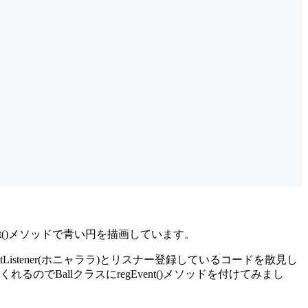
it()メソッドで青い円を描画しています。
ntListener(ホニャララ)とリスナー登録しているコードを散見し
BallクラスにregEvent()メソッドを付けてみまし