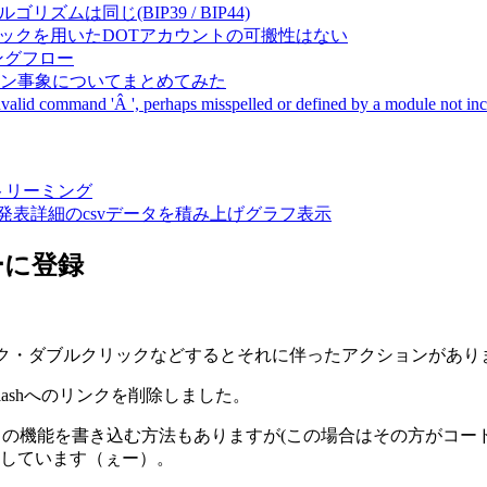
成アルゴリズムは同じ(BIP39 / BIP44)
Pal間で同一ニーモニックを用いたDOTアカウントの可搬性はない
ーキングフロー
サーバダウン事象についてまとめてみた
ommand 'Â ', perhaps misspelled or defined by a module not includ
動画ストリーミング
陽性患者発表詳細のcsvデータを積み上げグラフ表示
ナーに登録
リック・ダブルクリックなどするとそれに伴ったアクションがあり
らFlashへのリンクを削除しました。
全ての機能を書き込む方法もありますが(この場合はその方がコー
崩しています（ぇー）。