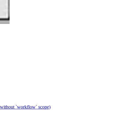
 without `workflow` scope)