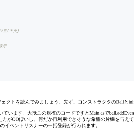
位置(中央)
を表示
ブジェクトを読んでみましょう。先ず、コンストラクタのBallとin
います。大抵この規模のコードですとMain.asでball.addEve
OOぽいし、何だか再利用できそうな希望の片鱗を与えてくれるので
ウスのイベントリスナーの一括登録が行われます。