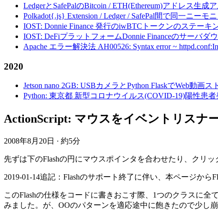
LedgerとSafePalのBitcoin / ETH(Ethereum)アドレス生
Polkadot{.js} Extension / Ledger / Safe
IOST: Donnie Finance 発行のiwBTCトークンのステ
IOST: DeFiプラットフォームDonnie Financeの
Apache エラー解決法 AH00526: Syntax error ~ httpd.conf:Invalid c
2020
Jetson nano 2GB: USBカメラとPython FlaskでWeb
Python: 東京都 新型コロナウイルス(COVID-19)
ActionScript: マウスをイベントリス
2008年8月20日
·
約5分
先ずは下のFlashの円にマウスポインタを合わせたり、ク
2019-01-14追記：Flashのサポート終了に伴い、本ページか
このFlashの仕様をコードに書きおこす際、1つのクラスに
みました。が、OOのパターンを適応途中に飽きたので少し