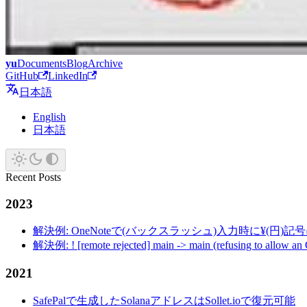
yu
Documents
Blog
Archive
GitHub
LinkedIn
日本語
English
日本語
Recent Posts
2023
解決例: OneNoteで(バックスラッシュ)入力時に¥(円)
解決例: ! [remote rejected] main -> main (refusing to allow an
2021
SafePalで生成したSolanaアドレスはSollet.ioで復元可能