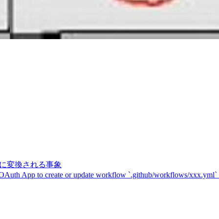
記号に変換される事象
 OAuth App to create or update workflow `.github/workflows/xxx.yml`