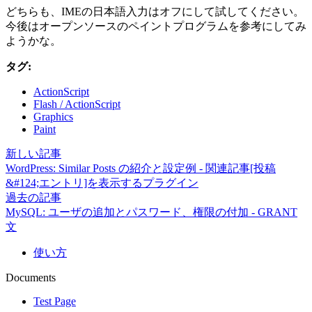
どちらも、IMEの日本語入力はオフにして試してください。
今後はオープンソースのペイントプログラムを参考にしてみ
ようかな。
タグ:
ActionScript
Flash / ActionScript
Graphics
Paint
新しい記事
WordPress: Similar Posts の紹介と設定例 - 関連記事[投稿
&#124;エントリ]を表示するプラグイン
過去の記事
MySQL: ユーザの追加とパスワード、権限の付加 - GRANT
文
使い方
Documents
Test Page