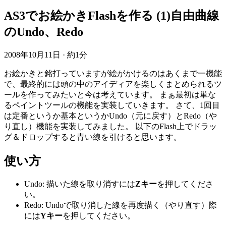
AS3でお絵かきFlashを作る (1)自由曲線
のUndo、Redo
2008年10月11日
·
約1分
お絵かきと銘打っていますが絵がかけるのはあくまで一機能
で、最終的には頭の中のアイディアを楽しくまとめられるツ
ールを作ってみたいと今は考えています。 まぁ最初は単な
るペイントツールの機能を実装していきます。 さて、1回目
は定番というか基本というかUndo（元に戻す）とRedo（や
り直し）機能を実装してみました。 以下のFlash上でドラッ
グ＆ドロップすると青い線を引けると思います。
使い方
Undo: 描いた線を取り消すには
Zキー
を押してくださ
い。
Redo: Undoで取り消した線を再度描く（やり直す）際
には
Yキー
を押してください。