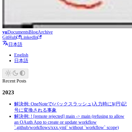
yu
Documents
Blog
Archive
GitHub
LinkedIn
日本語
English
日本語
Recent Posts
2023
解決例: OneNoteで(バックスラッシュ)入力時に¥(円)記
号に変換される事象
解決例: ! [remote rejected] main -> main (refusing to allow
an OAuth App to create or update workflow
`.github/workflows/xxx.yml` without `workflow` scope)