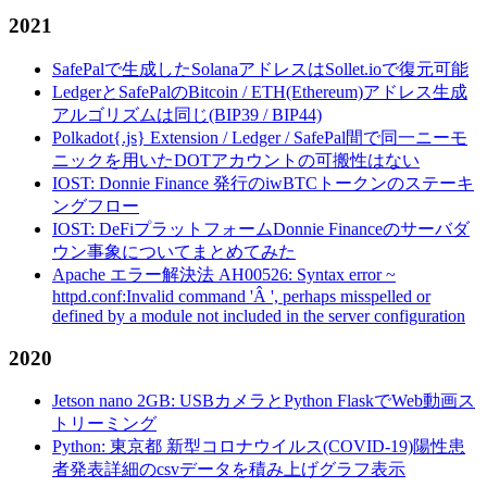
2021
SafePalで生成したSolanaアドレスはSollet.ioで復元可能
LedgerとSafePalのBitcoin / ETH(Ethereum)アドレス生成
アルゴリズムは同じ(BIP39 / BIP44)
Polkadot{.js} Extension / Ledger / SafePal間で同一ニーモ
ニックを用いたDOTアカウントの可搬性はない
IOST: Donnie Finance 発行のiwBTCトークンのステーキ
ングフロー
IOST: DeFiプラットフォームDonnie Financeのサーバダ
ウン事象についてまとめてみた
Apache エラー解決法 AH00526: Syntax error ~
httpd.conf:Invalid command 'Â ', perhaps misspelled or
defined by a module not included in the server configuration
2020
Jetson nano 2GB: USBカメラとPython FlaskでWeb動画ス
トリーミング
Python: 東京都 新型コロナウイルス(COVID-19)陽性患
者発表詳細のcsvデータを積み上げグラフ表示