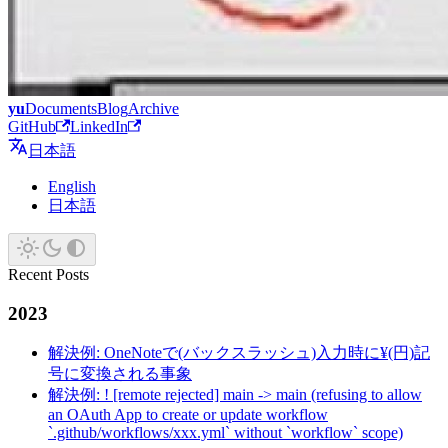
yu
Documents
Blog
Archive
GitHub
LinkedIn
日本語
English
日本語
Recent Posts
2023
解決例: OneNoteで(バックスラッシュ)入力時に¥(円)記
号に変換される事象
解決例: ! [remote rejected] main -> main (refusing to allow
an OAuth App to create or update workflow
`.github/workflows/xxx.yml` without `workflow` scope)