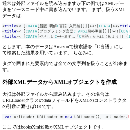
通常は外部ファイルを読み込みますが下の例ではXMLデー
タをソースコード中に書き込んでいます。 まず、扱うXML
データは、
<
title
>
<
!
[
CDATA
[
新版 明解
C
言語 入門編
]
]
]
]
>
<
!
[
CDATA
[
>
</
titl
<
title
>
<
!
[
CDATA
[
プログラミング言語
C
ANSI
規格準拠
]
]
]
]
>
<
!
[
CDA
<
title
>
<
!
[
CDATA
[
やさしい
C
++
―まずは「
C
言語」からはじめよう
!
!
(
とします。本のデータはAmazonで検索語を「C言語」にし
て検索した結果を用いています。 ちなみに、
タグで囲まれた要素内では全ての文字列を扱うことが出来ま
す。
外部XMLデータからXMLオブジェクトを作成
大抵は外部ファイルから読み込みます。その場合は、
URLLoaderクラスのdataフィールドをXMLのコンストラクタ
の引数に渡せばOKです。
var
 urlLoader
:
URLLoader 
=
new
URLLoader
(
)
;
 urlLoader
.
l
ここではbooksXml変数がXMLオブジェクトです。