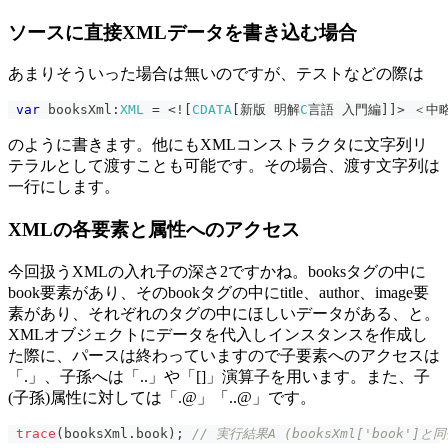
ソースに直接XMLデータを書き込む場合
あまりそういった場合は無いのですが、テストなどの際は
var
 booksXml
:
XML
=
<
!
[
CDATA
[
新版 明解
C
言語 入門編
]
]
>
 ＜中
のように書きます。他にもXMLコンストラクタに文字列リ
テラルとして渡すことも可能です。その場合、渡す文字列は
一行にします。
XMLの各要素と属性へのアクセス
今回扱うXMLの入れ子の深さ2ですかね。booksタグの中に
book要素があり、そのbookタグの中にtitle、author、image要
素があり、それぞれのタグの中にほしいデータがある、と。
XMLオブジェクトにデータを代入しインスタンスを作成し
た際に、パースは終わっていますので子要素へのアクセスは
「.」、子孫へは「..」や「[]」演算子を用います。また、子
(子孫)属性に対しては「.@」「..@」です。
trace
(
booksXml
.
book
)
;
// 実行結果A (booksXml['book']と同値