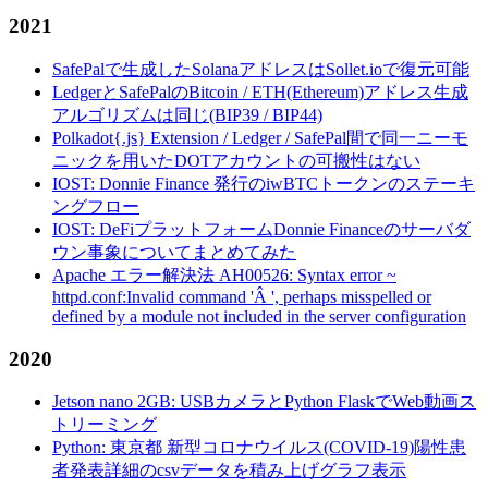
2021
SafePalで生成したSolanaアドレスはSollet.ioで復元可能
LedgerとSafePalのBitcoin / ETH(Ethereum)アドレス生成
アルゴリズムは同じ(BIP39 / BIP44)
Polkadot{.js} Extension / Ledger / SafePal間で同一ニーモ
ニックを用いたDOTアカウントの可搬性はない
IOST: Donnie Finance 発行のiwBTCトークンのステーキ
ングフロー
IOST: DeFiプラットフォームDonnie Financeのサーバダ
ウン事象についてまとめてみた
Apache エラー解決法 AH00526: Syntax error ~
httpd.conf:Invalid command 'Â ', perhaps misspelled or
defined by a module not included in the server configuration
2020
Jetson nano 2GB: USBカメラとPython FlaskでWeb動画ス
トリーミング
Python: 東京都 新型コロナウイルス(COVID-19)陽性患
者発表詳細のcsvデータを積み上げグラフ表示