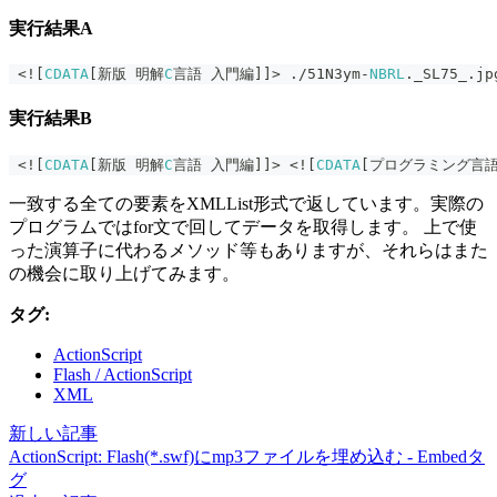
実行結果A
<
!
[
CDATA
[
新版 明解
C
言語 入門編
]
]
>
.
/
51N3ym
-
NBRL
.
_SL75_
.
jp
実行結果B
<
!
[
CDATA
[
新版 明解
C
言語 入門編
]
]
>
<
!
[
CDATA
[
プログラミング言
一致する全ての要素をXMLList形式で返しています。実際の
プログラムではfor文で回してデータを取得します。 上で使
った演算子に代わるメソッド等もありますが、それらはまた
の機会に取り上げてみます。
タグ:
ActionScript
Flash / ActionScript
XML
新しい記事
ActionScript: Flash(*.swf)にmp3ファイルを埋め込む - Embedタ
グ