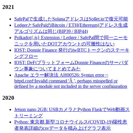
2021
SafePalで生成したSolanaアドレスはSollet.ioで復元可能
LedgerとSafePalのBitcoin / ETH(Ethereum)アドレス生成
アルゴリズムは同じ(BIP39 / BIP44)
Polkadot{.js} Extension / Ledger / SafePal間で同一ニーモ
ニックを用いたDOTアカウントの可搬性はない
IOST: Donnie Finance 発行のiwBTCトークンのステーキ
ングフロー
IOST: DeFiプラットフォームDonnie Financeのサーバダ
ウン事象についてまとめてみた
Apache エラー解決法 AH00526: Syntax error ~
httpd.conf:Invalid command 'Â ', perhaps misspelled or
defined by a module not included in the server configuration
2020
Jetson nano 2GB: USBカメラとPython FlaskでWeb動画ス
トリーミング
Python: 東京都 新型コロナウイルス(COVID-19)陽性患
者発表詳細のcsvデータを積み上げグラフ表示