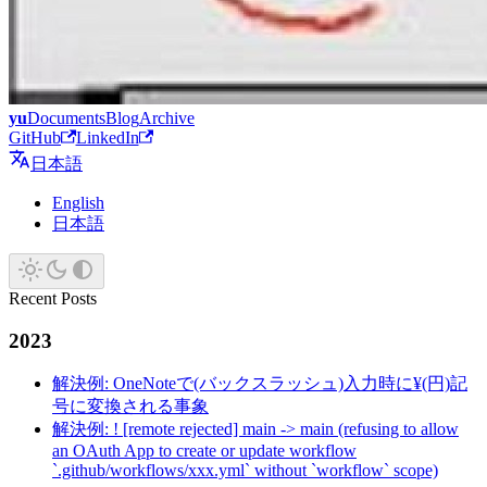
yu
Documents
Blog
Archive
GitHub
LinkedIn
日本語
English
日本語
Recent Posts
2023
解決例: OneNoteで(バックスラッシュ)入力時に¥(円)記
号に変換される事象
解決例: ! [remote rejected] main -> main (refusing to allow
an OAuth App to create or update workflow
`.github/workflows/xxx.yml` without `workflow` scope)