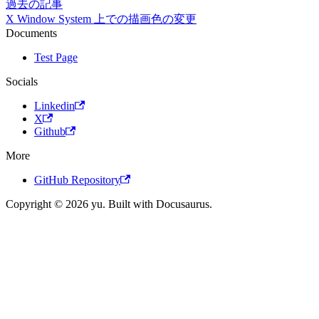
過去の記事
X Window System 上での描画色の変更
Documents
Test Page
Socials
Linkedin
X
Github
More
GitHub Repository
Copyright © 2026 yu. Built with Docusaurus.