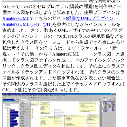
統合開発環境の
EclipseでJavaのオセロプログラム(講義の課題)を制作中に一
度クラス図を作成しようと試みました。使用プラグインは
AmaterasUML
でこちらのサイト(
軽量なUMLプラグイン
AmaterasUML (1/4) - @IT
)を参考にしながらインストールを
進めました。 さて、数あるUMLデザイナの中でこのプラグ
インのアドバンテージの一つはJavaクラスの継承関係などを
包含したクラス図をソースコードから生成できる点にあると
私は考えます。 その作り方は、まず「ファイル」→「新
規」→「その他」から「AmaterasUML」→「クラス図」と選
択してクラス図ファイルを作成し、そのファイルをダブルク
リックしクラス図エディタを起動します。その上にクラスフ
ァイルをドラックアンドドロップすれば、そのクラスのクラ
ス図が作成されます。また継承関係などを表したい場合は、
その関係のクラスを選択した上でドラッグ＆ドロップすれば
OK。下図にその使用状況を示します。